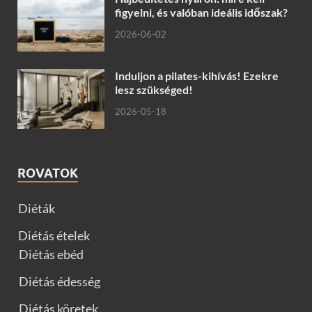
figyelni, és valóban ideális időszak?
2026-06-02
Induljon a pilates-kihívás! Ezekre
lesz szükséged!
2026-05-18
ROVATOK
Diéták
Diétás ételek
Diétás ebéd
Diétás édesség
Diétás köretek