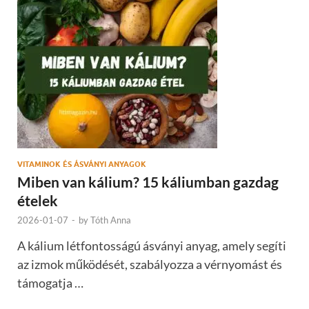
VITAMINOK ÉS ÁSVÁNYI ANYAGOK
Miben van kálium? 15 káliumban gazdag
ételek
2026-01-07
-
by
Tóth Anna
A kálium létfontosságú ásványi anyag, amely segíti
az izmok működését, szabályozza a vérnyomást és
támogatja …