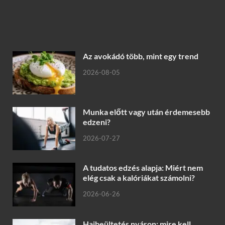
Az avokádó több, mint egy trend
2026-08-05
Munka előtt vagy után érdemesebb
edzeni?
2026-07-27
A tudatos edzés alapja: Miért nem
elég csak a kalóriákat számolni?
2026-06-26
Hajbeültetés nyáron: mire kell