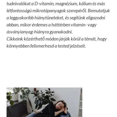
tudnivalókat a D-vitamin, magnézium, kálium és más
létfontosságú mikrotápanyagok szerepéről. Bemutatjuk
a leggyakoribb hiánytüneteket, és segítünk eligazodni
abban, mikor érdemes a háttérben vitamin- vagy
ásványianyag-hiányra gyanakodni.
Cikkeink közérthető módon járják körül a témát, hogy
könnyebben felismerhesd a tested jelzéseit.