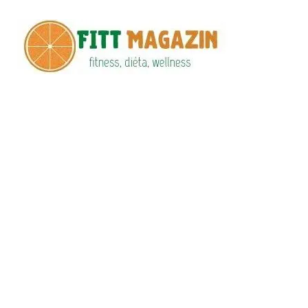
Fitt
fittness, diéta,
wellness
Maga