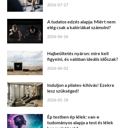
2026-07-27
A tudatos edzés alapja: Miért nem
elég csak a kalóriákat számolni?
2026-06-26
Hajbeültetés nyáron: mire kell
figyelni, és valóban ideális időszak?
2026-06-02
Induljon a pilates-kihívás! Ezekre
lesz szükséged!
2026-05-18
Ép testben ép lélek: van-e
tudományos alapja a test és lélek