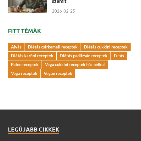
számít
2026-02-25
FITT TÉMÁK
Alvás
Diétás csirkemell receptek
Diétás cukkini receptek
Diétás karfiol receptek
Diétás padlizsán receptek
Futás
Paleo receptek
Vega cukkini receptek hús nélkül
Vega receptek
Vegán receptek
LEGÚJABB CIKKEK