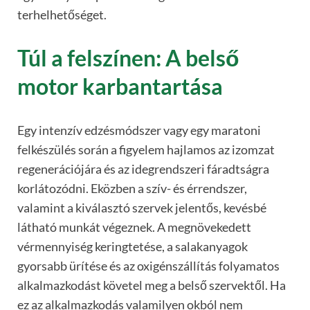
terhelhetőséget.
Túl a felszínen: A belső
motor karbantartása
Egy intenzív edzésmódszer vagy egy maratoni
felkészülés során a figyelem hajlamos az izomzat
regenerációjára és az idegrendszeri fáradtságra
korlátozódni. Eközben a szív- és érrendszer,
valamint a kiválasztó szervek jelentős, kevésbé
látható munkát végeznek. A megnövekedett
vérmennyiség keringtetése, a salakanyagok
gyorsabb ürítése és az oxigénszállítás folyamatos
alkalmazkodást követel meg a belső szervektől. Ha
ez az alkalmazkodás valamilyen okból nem