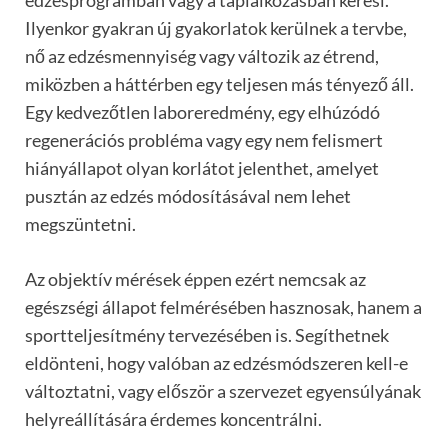
Ilyenkor gyakran új gyakorlatok kerülnek a tervbe,
nő az edzésmennyiség vagy változik az étrend,
miközben a háttérben egy teljesen más tényező áll.
Egy kedvezőtlen laboreredmény, egy elhúzódó
regenerációs probléma vagy egy nem felismert
hiányállapot olyan korlátot jelenthet, amelyet
pusztán az edzés módosításával nem lehet
megszüntetni.
Az objektív mérések éppen ezért nemcsak az
egészségi állapot felmérésében hasznosak, hanem a
sportteljesítmény tervezésében is. Segíthetnek
eldönteni, hogy valóban az edzésmódszeren kell-e
változtatni, vagy először a szervezet egyensúlyának
helyreállítására érdemes koncentrálni.