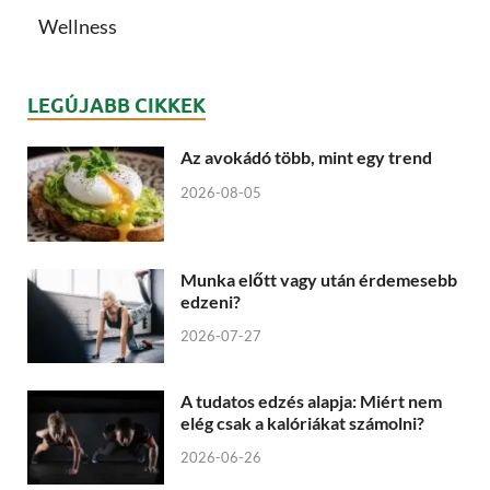
Wellness
LEGÚJABB CIKKEK
Az avokádó több, mint egy trend
2026-08-05
Munka előtt vagy után érdemesebb
edzeni?
2026-07-27
A tudatos edzés alapja: Miért nem
elég csak a kalóriákat számolni?
2026-06-26