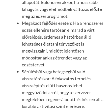
állapotát, különösen akkor, ha hosszabb
kihagyás vagy életmódbeli változás előzte
meg az edzésprogramot.
Megakadt fejlődés esetén: Ha a rendszeres
edzés ellenére tartósan elmarad a várt
előrelépés, érdemes a háttérben álló
lehetséges élettani tényezőket is
megvizsgálni, mielőtt jelentősen
módosítanánk az étrendet vagy az
edzéstervet.
Sérülésből vagy betegségből való
visszatéréskor: A fokozatos terhelés-
visszaépítés előtt hasznos lehet
meggyőződni arról, hogy a szervezet
megfelelően regenerálódott, és készen áll a
korábbi aktivitási szint elérésére.