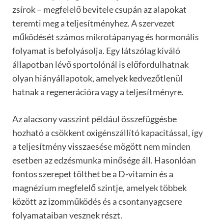
zsírok – megfelelő bevitele csupán az alapokat
teremti meg a teljesítményhez. A szervezet
működését számos mikrotápanyag és hormonális
folyamat is befolyásolja. Egy látszólag kiváló
állapotban lévő sportolónál is előfordulhatnak
olyan hiányállapotok, amelyek kedvezőtlenül
hatnak a regenerációra vagy a teljesítményre.
Az alacsony vasszint például összefüggésbe
hozható a csökkent oxigénszállító kapacitással, így
a teljesítmény visszaesése mögött nem minden
esetben az edzésmunka minősége áll. Hasonlóan
fontos szerepet tölthet be a D-vitamin és a
magnézium megfelelő szintje, amelyek többek
között az izomműködés és a csontanyagcsere
folyamataiban vesznek részt.