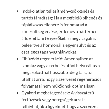
Indokolatlan teljesítménycsökkenés és
tartós fáradtság: Ha a megfelelő pihenés és
táplálkozás ellenére is fennmarad a
kimerültség érzése, érdemes a háttérben
álló élettani tényezőket is megvizsgálni,
beleértve a hormonális egyensúlyt és az
esetleges tápanyaghiányokat.
Elhúzódó regeneráció: Amennyiben az
izomláz vagy a terhelés utáni helyreállás a
megszokottnál hosszabb ideig tart, az
utalhat arra, hogy a szervezet regenerációs
folyamatai nem működnek optimálisan.
Gyakori megbetegedések: A visszatérő
fertőzések vagy betegségek arra is
felhívhatják a figyelmet, hogy a szervezet