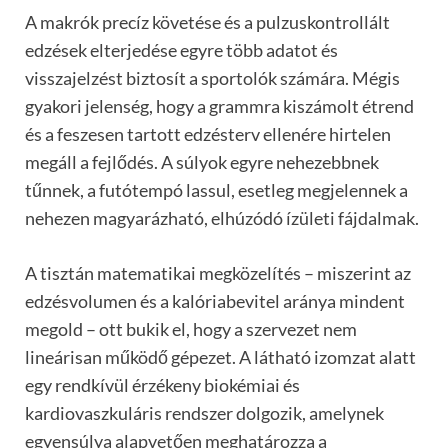
A makrók precíz követése és a pulzuskontrollált
edzések elterjedése egyre több adatot és
visszajelzést biztosít a sportolók számára. Mégis
gyakori jelenség, hogy a grammra kiszámolt étrend
és a feszesen tartott edzésterv ellenére hirtelen
megáll a fejlődés. A súlyok egyre nehezebbnek
tűnnek, a futótempó lassul, esetleg megjelennek a
nehezen magyarázható, elhúzódó ízületi fájdalmak.
A tisztán matematikai megközelítés – miszerint az
edzésvolumen és a kalóriabevitel aránya mindent
megold – ott bukik el, hogy a szervezet nem
lineárisan működő gépezet. A látható izomzat alatt
egy rendkívül érzékeny biokémiai és
kardiovaszkuláris rendszer dolgozik, amelynek
egyensúlya alapvetően meghatározza a