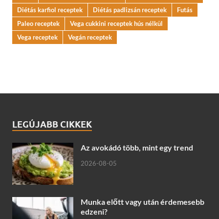
Diétás karfiol receptek
Diétás padlizsán receptek
Futás
Paleo receptek
Vega cukkini receptek hús nélkül
Vega receptek
Vegán receptek
LEGÚJABB CIKKEK
Az avokádó több, mint egy trend
2026-08-05
Munka előtt vagy után érdemesebb
edzeni?