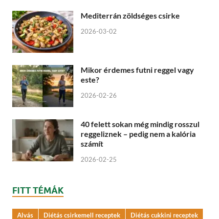
Mediterrán zöldséges csirke
2026-03-02
Mikor érdemes futni reggel vagy
este?
2026-02-26
40 felett sokan még mindig rosszul
reggeliznek – pedig nem a kalória
számít
2026-02-25
FITT TÉMÁK
Alvás
Diétás csirkemell receptek
Diétás cukkini receptek