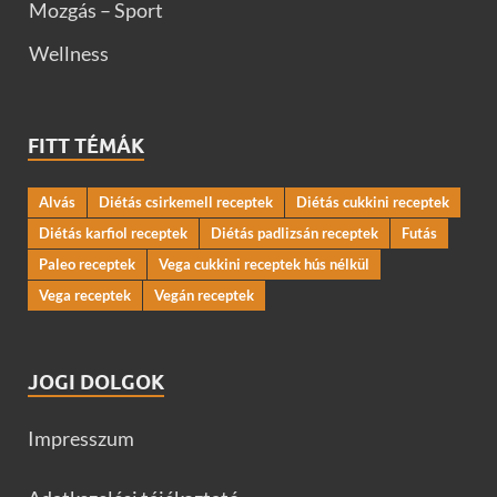
Mozgás – Sport
Wellness
FITT TÉMÁK
Alvás
Diétás csirkemell receptek
Diétás cukkini receptek
Diétás karfiol receptek
Diétás padlizsán receptek
Futás
Paleo receptek
Vega cukkini receptek hús nélkül
Vega receptek
Vegán receptek
JOGI DOLGOK
Impresszum