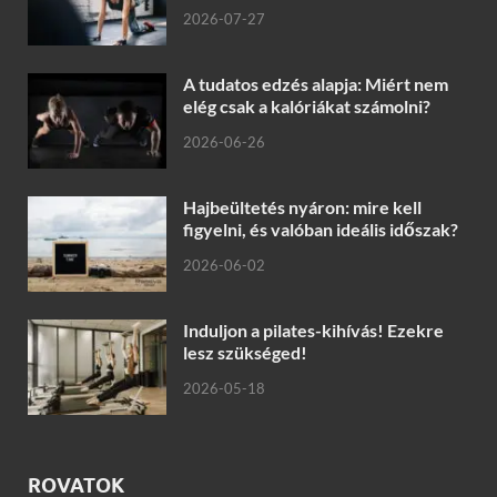
2026-07-27
A tudatos edzés alapja: Miért nem
elég csak a kalóriákat számolni?
2026-06-26
Hajbeültetés nyáron: mire kell
figyelni, és valóban ideális időszak?
2026-06-02
Induljon a pilates-kihívás! Ezekre
lesz szükséged!
2026-05-18
ROVATOK