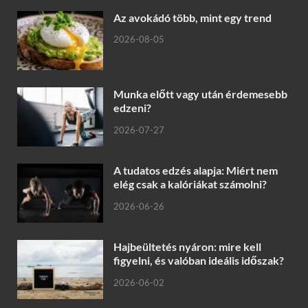
Az avokádó több, mint egy trend
2026-08-05
Munka előtt vagy után érdemesebb
edzeni?
2026-07-27
A tudatos edzés alapja: Miért nem
elég csak a kalóriákat számolni?
2026-06-26
Hajbeültetés nyáron: mire kell
figyelni, és valóban ideális időszak?
2026-06-02