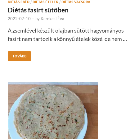
DIÉTÁS EBÉD
/
DIÉTÁS ÉTELEK
/
DIÉTÁS VACSORA
Diétás fasírt sütőben
2022-07-10
-
by
Kerekesi Éva
A zsemlével készült olajban sütött hagyományos
fasírt nem tartozik a könnyű ételek közé, de nem …
TOVÁBB