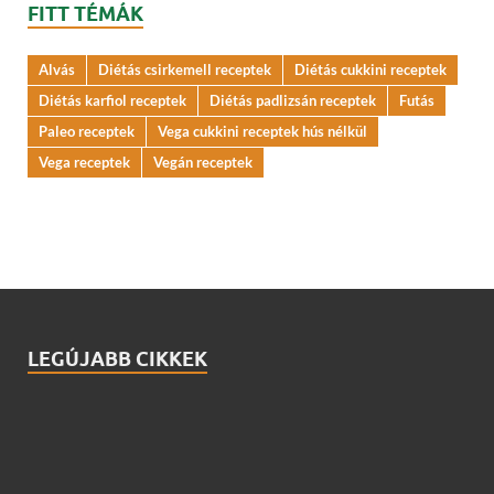
FITT TÉMÁK
Alvás
Diétás csirkemell receptek
Diétás cukkini receptek
Diétás karfiol receptek
Diétás padlizsán receptek
Futás
Paleo receptek
Vega cukkini receptek hús nélkül
Vega receptek
Vegán receptek
LEGÚJABB CIKKEK