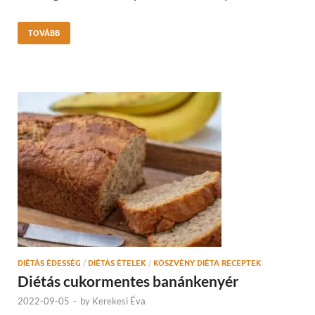
TOVÁBB
DIÉTÁS ÉDESSÉG
/
DIÉTÁS ÉTELEK
/
KÖSZVÉNY DIÉTA RECEPTEK
Diétás cukormentes banánkenyér
2022-09-05
-
by
Kerekesi Éva