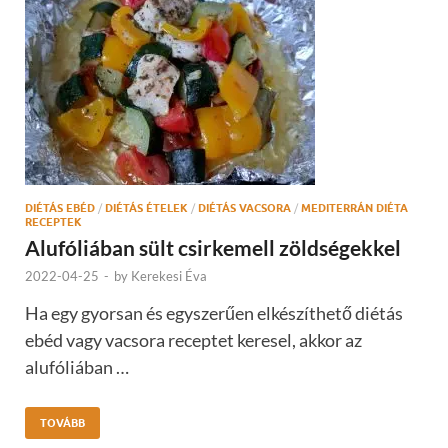
DIÉTÁS EBÉD
/
DIÉTÁS ÉTELEK
/
DIÉTÁS VACSORA
/
MEDITERRÁN DIÉTA
RECEPTEK
Alufóliában sült csirkemell zöldségekkel
2022-04-25
-
by
Kerekesi Éva
Ha egy gyorsan és egyszerűen elkészíthető diétás
ebéd vagy vacsora receptet keresel, akkor az
alufóliában …
TOVÁBB