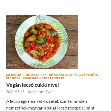
DIÉTÁS EBÉD
/
DIÉTÁS ÉTELEK
/
DIÉTÁS VACSORA
/
KÖSZVÉNY DIÉTA
RECEPTEK
/
MEDITERRÁN DIÉTA RECEPTEK
Vegán lecsó cukkinivel
2021-08-15
-
by
Kerekesi Éva
A lecsó egy nemzetközi étel, szinte minden
nemzetnek megvan a saját lecsó receptje, mint