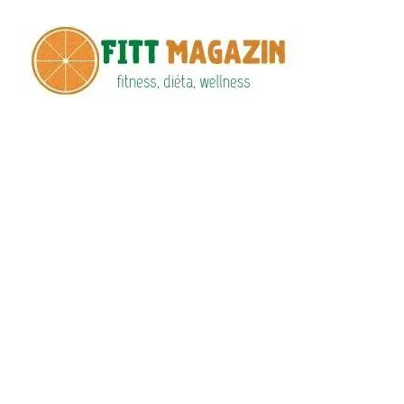
Fitt
fittness, diéta,
wellness
Maga