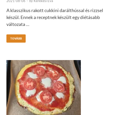
2021-08-06
-
by
Kerekesi Éva
A klasszikus rakott cukkini darálthússal és rizzsel
készül. Ennek a receptnek készült egy diétásabb
változata …
TOVÁBB