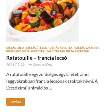
DIÉTÁS EBÉD
/
DIÉTÁS ÉTELEK
/
DIÉTÁS KÖRETEK
/
DIÉTÁS VACSORA
/
KÖSZVÉNY DIÉTA RECEPTEK
/
MEDITERRÁN DIÉTA RECEPTEK
Ratatouille – francia lecsó
2021-05-22
-
by
Kerekesi Éva
A ratatouille egy zöldséges egytálétel, amit
leggyakrabban francia lecsónak szoktak hívni. A
L’ecsó című animációs …
TOVÁBB