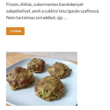
Finom, diétás, cukormentes banánkenyér
zabpehellyel, amit a cukkini tesz igazán szaftossá.
Nem tartalmaz zsiradékot, így …
TOVÁBB