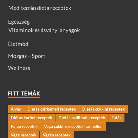
Mediterrán diéta receptek
Egészség
Vitaminok és ásványi anyagok
Életmód
Mozgás – Sport
Wellness
FITT TÉMÁK
Alvás
Diétás csirkemell receptek
Diétás cukkini receptek
Diétás karfiol receptek
Diétás padlizsán receptek
Futás
Paleo receptek
Vega cukkini receptek hús nélkül
Vega receptek
Vegán receptek