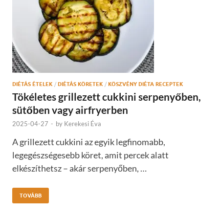
DIÉTÁS ÉTELEK
/
DIÉTÁS KÖRETEK
/
KÖSZVÉNY DIÉTA RECEPTEK
Tökéletes grillezett cukkini serpenyőben,
sütőben vagy airfryerben
2025-04-27
-
by
Kerekesi Éva
A grillezett cukkini az egyik legfinomabb,
legegészségesebb köret, amit percek alatt
elkészíthetsz – akár serpenyőben, …
TOVÁBB