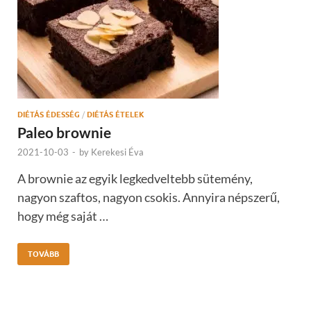
DIÉTÁS ÉDESSÉG
/
DIÉTÁS ÉTELEK
Paleo brownie
2021-10-03
-
by
Kerekesi Éva
A brownie az egyik legkedveltebb sütemény,
nagyon szaftos, nagyon csokis. Annyira népszerű,
hogy még saját …
TOVÁBB