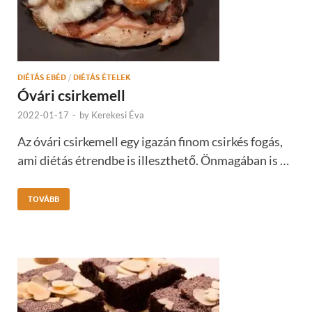
DIÉTÁS EBÉD
/
DIÉTÁS ÉTELEK
Óvári csirkemell
2022-01-17
-
by
Kerekesi Éva
Az óvári csirkemell egy igazán finom csirkés fogás,
ami diétás étrendbe is illeszthető. Önmagában is …
TOVÁBB