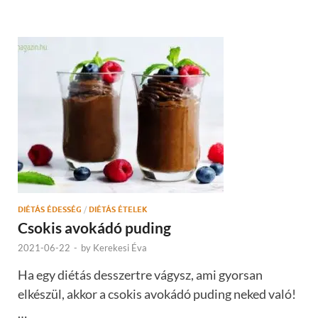
DIÉTÁS ÉDESSÉG
/
DIÉTÁS ÉTELEK
Csokis avokádó puding
2021-06-22
-
by
Kerekesi Éva
Ha egy diétás desszertre vágysz, ami gyorsan
elkészül, akkor a csokis avokádó puding neked való!
…