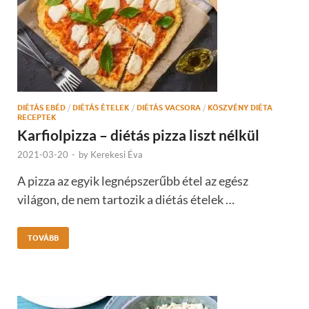
DIÉTÁS EBÉD
/
DIÉTÁS ÉTELEK
/
DIÉTÁS VACSORA
/
KÖSZVÉNY DIÉTA
RECEPTEK
Karfiolpizza – diétás pizza liszt nélkül
2021-03-20
-
by
Kerekesi Éva
A pizza az egyik legnépszerűbb étel az egész
világon, de nem tartozik a diétás ételek …
TOVÁBB