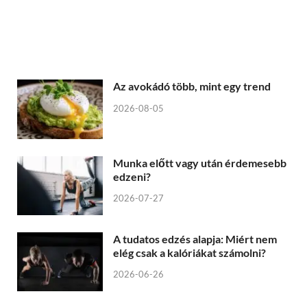
Az avokádó több, mint egy trend
2026-08-05
Munka előtt vagy után érdemesebb
edzeni?
2026-07-27
A tudatos edzés alapja: Miért nem
elég csak a kalóriákat számolni?
2026-06-26