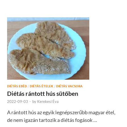
DIÉTÁS EBÉD
/
DIÉTÁS ÉTELEK
/
DIÉTÁS VACSORA
Diétás rántott hús sütőben
2022-09-03
-
by
Kerekesi Éva
A rántott hús az egyik legnépszerűbb magyar étel,
de nem igazán tartozik a diétás fogások …