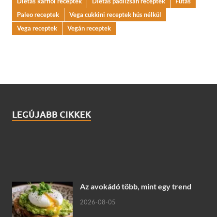
Diétás karfiol receptek
Diétás padlizsán receptek
Futás
Paleo receptek
Vega cukkini receptek hús nélkül
Vega receptek
Vegán receptek
LEGÚJABB CIKKEK
Az avokádó több, mint egy trend
2026-08-05