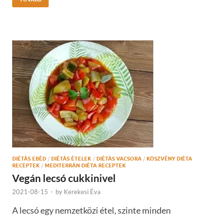
DIÉTÁS EBÉD
/
DIÉTÁS ÉTELEK
/
DIÉTÁS VACSORA
/
KÖSZVÉNY DIÉTA
RECEPTEK
/
MEDITERRÁN DIÉTA RECEPTEK
Vegán lecsó cukkinivel
2021-08-15
-
by
Kerekesi Éva
A lecsó egy nemzetközi étel, szinte minden