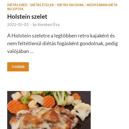
DIÉTÁS EBÉD
/
DIÉTÁS ÉTELEK
/
DIÉTÁS VACSORA
/
MEDITERRÁN DIÉTA
RECEPTEK
Holstein szelet
2022-05-03
-
by
Kerekesi Éva
A Holstein szeletre a legtöbben retro kajaként és
nem feltétlenül diétás fogásként gondolnak, pedig
valójában …
TOVÁBB