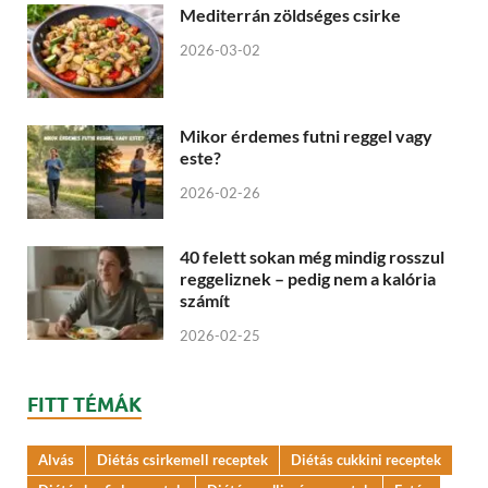
Mediterrán zöldséges csirke
2026-03-02
Mikor érdemes futni reggel vagy
este?
2026-02-26
40 felett sokan még mindig rosszul
reggeliznek – pedig nem a kalória
számít
2026-02-25
FITT TÉMÁK
Alvás
Diétás csirkemell receptek
Diétás cukkini receptek