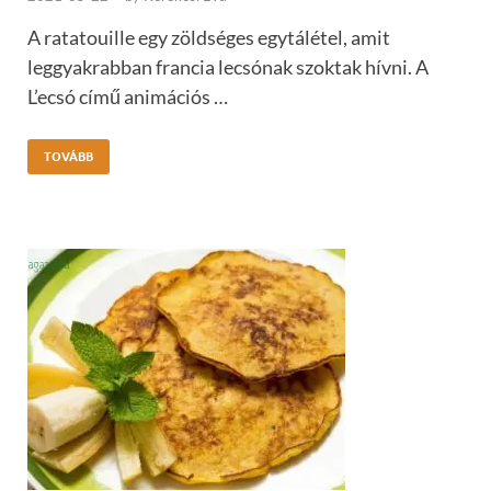
A ratatouille egy zöldséges egytálétel, amit
leggyakrabban francia lecsónak szoktak hívni. A
L’ecsó című animációs …
TOVÁBB