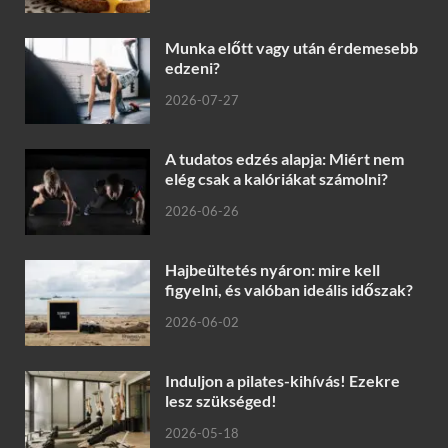
Munka előtt vagy után érdemesebb
edzeni?
2026-07-27
A tudatos edzés alapja: Miért nem
elég csak a kalóriákat számolni?
2026-06-26
Hajbeültetés nyáron: mire kell
figyelni, és valóban ideális időszak?
2026-06-02
Induljon a pilates-kihívás! Ezekre
lesz szükséged!
2026-05-18