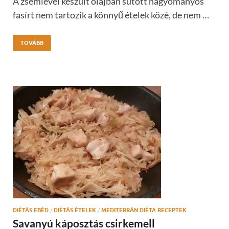
A zsemlével készült olajban sütött hagyományos
fasírt nem tartozik a könnyű ételek közé, de nem …
TOVÁBB
DIÉTÁS EBÉD
/
DIÉTÁS ÉTELEK
/
MEDITERRÁN DIÉTA RECEPTEK
Savanyú káposztás csirkemell