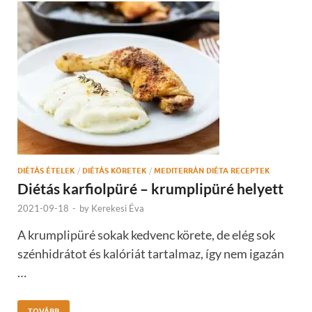
DIÉTÁS ÉTELEK
/
DIÉTÁS KÖRETEK
/
MEDITERRÁN DIÉTA RECEPTEK
Diétás karfiolpüré – krumplipüré helyett
2021-09-18
-
by
Kerekesi Éva
A krumplipüré sokak kedvenc körete, de elég sok
szénhidrátot és kalóriát tartalmaz, így nem igazán
…
TOVÁBB