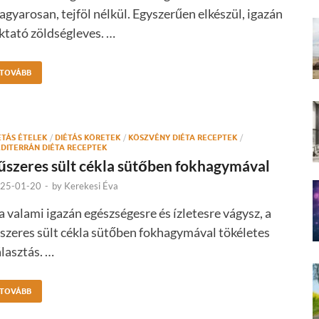
gyarosan, tejföl nélkül. Egyszerűen elkészül, igazán
ktató zöldségleves. …
TOVÁBB
ÉTÁS ÉTELEK
/
DIÉTÁS KÖRETEK
/
KÖSZVÉNY DIÉTA RECEPTEK
/
DITERRÁN DIÉTA RECEPTEK
űszeres sült cékla sütőben fokhagymával
25-01-20
-
by
Kerekesi Éva
 valami igazán egészségesre és ízletesre vágysz, a
szeres sült cékla sütőben fokhagymával tökéletes
lasztás. …
TOVÁBB