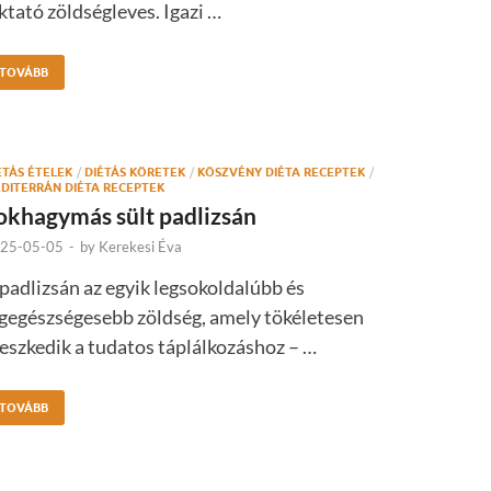
ktató zöldségleves. Igazi …
TOVÁBB
ÉTÁS ÉTELEK
/
DIÉTÁS KÖRETEK
/
KÖSZVÉNY DIÉTA RECEPTEK
/
DITERRÁN DIÉTA RECEPTEK
okhagymás sült padlizsán
25-05-05
-
by
Kerekesi Éva
padlizsán az egyik legsokoldalúbb és
egegészségesebb zöldség, amely tökéletesen
leszkedik a tudatos táplálkozáshoz – …
TOVÁBB