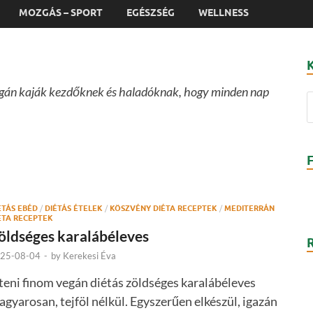
MOZGÁS – SPORT
EGÉSZSÉG
WELLNESS
 vegán kaják kezdőknek és haladóknak, hogy minden nap
ÉTÁS EBÉD
/
DIÉTÁS ÉTELEK
/
KÖSZVÉNY DIÉTA RECEPTEK
/
MEDITERRÁN
ÉTA RECEPTEK
öldséges karalábéleves
25-08-04
-
by
Kerekesi Éva
teni finom vegán diétás zöldséges karalábéleves
gyarosan, tejföl nélkül. Egyszerűen elkészül, igazán