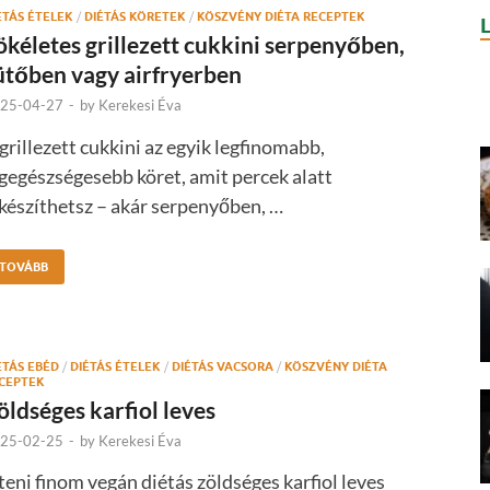
ÉTÁS ÉTELEK
/
DIÉTÁS KÖRETEK
/
KÖSZVÉNY DIÉTA RECEPTEK
ökéletes grillezett cukkini serpenyőben,
ütőben vagy airfryerben
25-04-27
-
by
Kerekesi Éva
grillezett cukkini az egyik legfinomabb,
gegészségesebb köret, amit percek alatt
készíthetsz – akár serpenyőben, …
TOVÁBB
ÉTÁS EBÉD
/
DIÉTÁS ÉTELEK
/
DIÉTÁS VACSORA
/
KÖSZVÉNY DIÉTA
CEPTEK
öldséges karfiol leves
25-02-25
-
by
Kerekesi Éva
teni finom vegán diétás zöldséges karfiol leves