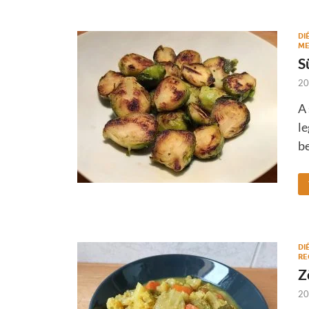
DI
ME
S
20
A 
l
be
DI
RE
Z
20