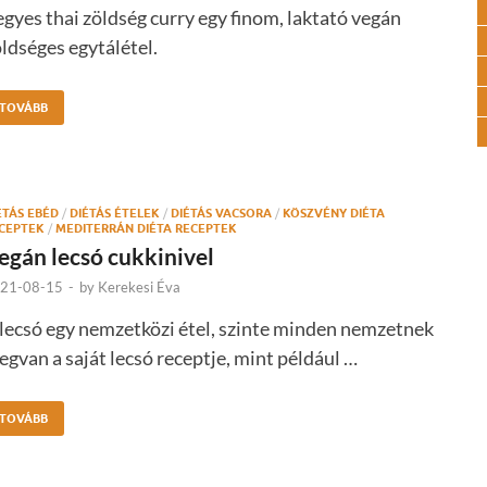
gyes thai zöldség curry egy finom, laktató vegán
ldséges egytálétel.
TOVÁBB
ÉTÁS EBÉD
/
DIÉTÁS ÉTELEK
/
DIÉTÁS VACSORA
/
KÖSZVÉNY DIÉTA
CEPTEK
/
MEDITERRÁN DIÉTA RECEPTEK
egán lecsó cukkinivel
21-08-15
-
by
Kerekesi Éva
lecsó egy nemzetközi étel, szinte minden nemzetnek
gvan a saját lecsó receptje, mint például …
TOVÁBB