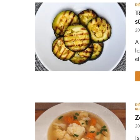
DI
T
s
20
A 
le
el
DI
RE
Z
20
Is