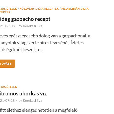
ÉTÁS ÉTELEK
/
KÖSZVÉNY DIÉTA RECEPTEK
/
MEDITERRÁN DIÉTA
CEPTEK
ideg gazpacho recept
21-08-08
-
by
Kerekesi Éva
evés egészségesebb dolog van a gazpachonál, a
anyolok világszerte híres levesénél. Ízletes
ldségekből készül, a …
TOVÁBB
ÉTÁS ÉTELEK
itromos uborkás víz
21-07-28
-
by
Kerekesi Éva
fitt élethez elengedhetetlen a megfelelő