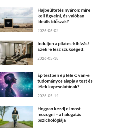
Hajbeültetés nyáron: mire
kell figyelni, és valóban
ideális időszak?
2026-06-02
Induljon a pilates-kihívás!
Ezekre lesz szükséged!
2026-05-18
Ép testben ép lélek: van-e
tudományos alapja a test és
lélek kapcsolatának?
2026-05-14
Hogyan kezdj el most
mozogni – a halogatás
pszichológiája