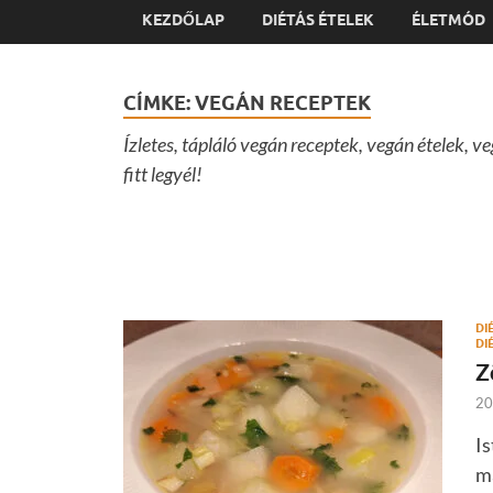
KEZDŐLAP
DIÉTÁS ÉTELEK
ÉLETMÓD
CÍMKE:
VEGÁN RECEPTEK
Ízletes, tápláló vegán receptek, vegán ételek,
fitt legyél!
DI
DI
Z
20
Is
ma