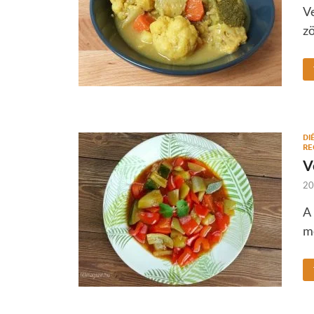
Ve
zö
DI
RE
V
20
A 
me