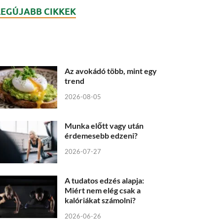
LEGÚJABB CIKKEK
Az avokádó több, mint egy
trend
2026-08-05
Munka előtt vagy után
érdemesebb edzeni?
2026-07-27
A tudatos edzés alapja:
Miért nem elég csak a
kalóriákat számolni?
2026-06-26