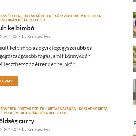
ÉTÁS ÉTELEK
/
DIÉTÁS KÖRETEK
/
KÖSZVÉNY DIÉTA RECEPTEK
/
DITERRÁN DIÉTA RECEPTEK
ült kelbimbó
25-01-03
-
by
Kerekesi Éva
sült kelbimbó az egyik legegyszerűbb és
egegészségesebb fogás, amit könnyedén
illeszthetsz az étrendedbe, akár …
TOVÁBB
ÉTÁS EBÉD
/
DIÉTÁS ÉTELEK
/
DIÉTÁS VACSORA
/
KÖSZVÉNY DIÉTA
CEPTEK
/
MEDITERRÁN DIÉTA RECEPTEK
öldség curry
23-01-03
-
by
Kerekesi Éva