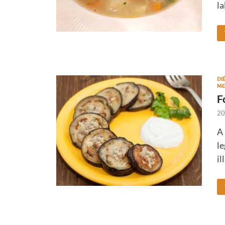
la
DI
ME
F
20
A 
l
il