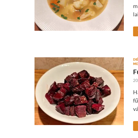
ma
la
DI
ME
F
20
Ha
fű
vá