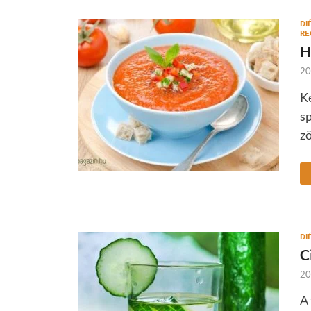
DI
RE
H
20
K
sp
zö
DI
C
20
A 