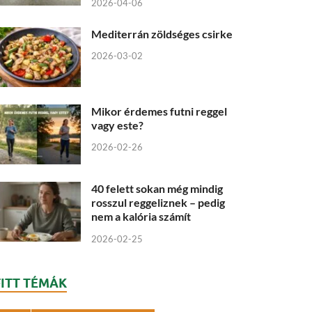
2026-04-06
Mediterrán zöldséges csirke
2026-03-02
Mikor érdemes futni reggel
vagy este?
2026-02-26
40 felett sokan még mindig
rosszul reggeliznek – pedig
nem a kalória számít
2026-02-25
FITT TÉMÁK