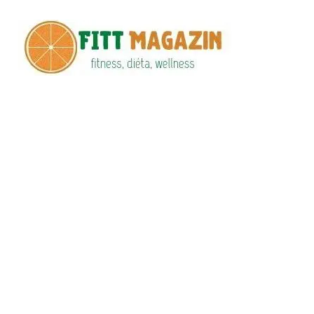
Fitt
fittness, diéta,
wellness
Maga