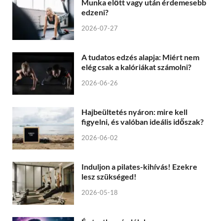
Munka előtt vagy után érdemesebb
edzeni?
2026-07-27
A tudatos edzés alapja: Miért nem
elég csak a kalóriákat számolni?
2026-06-26
Hajbeültetés nyáron: mire kell
figyelni, és valóban ideális időszak?
2026-06-02
Induljon a pilates-kihívás! Ezekre
lesz szükséged!
2026-05-18