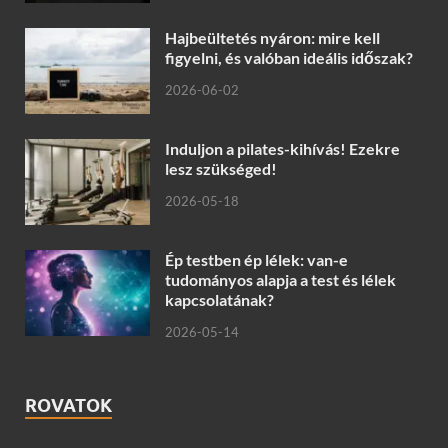
Hajbeültetés nyáron: mire kell
figyelni, és valóban ideális időszak?
2026-06-02
Induljon a pilates-kihívás! Ezekre
lesz szükséged!
2026-05-18
Ép testben ép lélek: van-e
tudományos alapja a test és lélek
kapcsolatának?
2026-05-14
ROVATOK