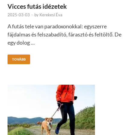
Vicces futás idézetek
2025-03-03
-
by
Kerekesi Éva
A futás tele van paradoxonokkal: egyszerre
fájdalmas és felszabadító, fárasztó és feltöltő. De
egy dolog …
TOVÁBB