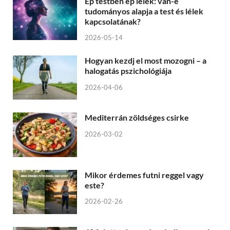
Ép testben ép lélek: van-e
tudományos alapja a test és lélek
kapcsolatának?
2026-05-14
Hogyan kezdj el most mozogni – a
halogatás pszichológiája
2026-04-06
Mediterrán zöldséges csirke
2026-03-02
Mikor érdemes futni reggel vagy
este?
2026-02-26