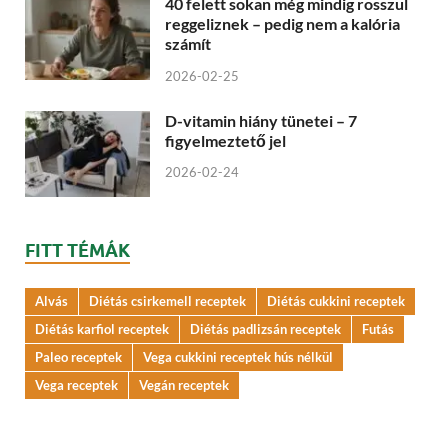
40 felett sokan még mindig rosszul
reggeliznek – pedig nem a kalória
számít
2026-02-25
D-vitamin hiány tünetei – 7
figyelmeztető jel
2026-02-24
FITT TÉMÁK
Alvás
Diétás csirkemell receptek
Diétás cukkini receptek
Diétás karfiol receptek
Diétás padlizsán receptek
Futás
Paleo receptek
Vega cukkini receptek hús nélkül
Vega receptek
Vegán receptek