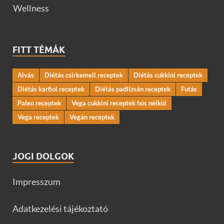
Wellness
FITT TÉMÁK
Alvás
Diétás csirkemell receptek
Diétás cukkini receptek
Diétás karfiol receptek
Diétás padlizsán receptek
Futás
Paleo receptek
Vega cukkini receptek hús nélkül
Vega receptek
Vegán receptek
JOGI DOLGOK
Impresszum
Adatkezelési tájékoztató