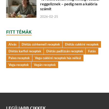
reggeliznek – pedig nem a kalória
számít
2026-02-25
FITT TÉMÁK
Alvás
Diétás csirkemell receptek
Diétás cukkini receptek
Diétás karfiol receptek
Diétás padlizsán receptek
Futás
Paleo receptek
Vega cukkini receptek hús nélkül
Vega receptek
Vegán receptek
LEGÚJABB CIKKEK