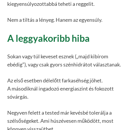
kiegyensúlyozottabbá teheti a reggelit.
Nem a tiltás a lényeg. Hanem az egyensúly.
A leggyakoribb hiba
Sokan vagy túl keveset esznek („majd kibírom
ebédig”), vagy csak gyors szénhidrátot választanak.
Az első esetben délelőtt farkaséhség jöhet.
A másodiknál ingadozó energiaszint és fokozott
sóvárgás.
Negyven felett a tested már kevésbé tolerálja a
szélsőségeket. Ami húszévesen működött, most
könnyen visszaüthet.