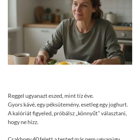
Reggel ugyanazt eszed, mint tíz éve.
Gyors kávé, egy péksütemény, esetleg egy joghurt.
A kalóriát figyeled, próbálsz „könnyűt” választani,
hogy ne hízz.
Csakhogy 40 felett a tested már nem ugyanúgy