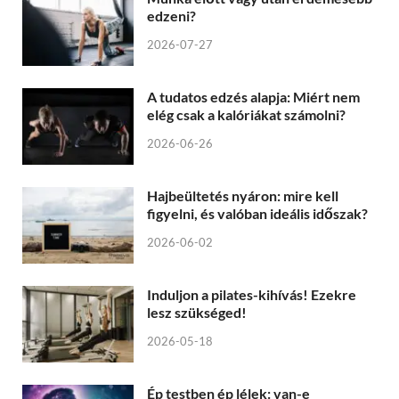
edzeni?
2026-07-27
A tudatos edzés alapja: Miért nem
elég csak a kalóriákat számolni?
2026-06-26
Hajbeültetés nyáron: mire kell
figyelni, és valóban ideális időszak?
2026-06-02
Induljon a pilates-kihívás! Ezekre
lesz szükséged!
2026-05-18
Ép testben ép lélek: van-e