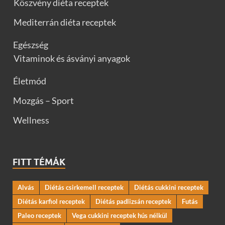
Köszvény diéta receptek
Mediterrán diéta receptek
Egészség
Vitaminok és ásványi anyagok
Életmód
Mozgás – Sport
Wellness
FITT TÉMÁK
Alvás
Diétás csirkemell receptek
Diétás cukkini receptek
Diétás karfiol receptek
Diétás padlizsán receptek
Futás
Paleo receptek
Vega cukkini receptek hús nélkül