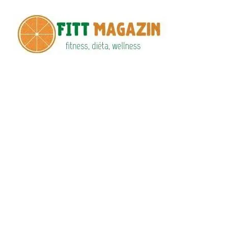
Fitt
fittness, diéta,
wellness
Maga