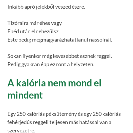
Inkább apró jelekből veszed észre.
Tízóraira már éhes vagy.
Ebéd után elnehezülsz.
Este pedig megmagyarázhatatlanul nassolnál.
Sokan ilyenkor még kevesebbet esznek reggel.
Pedig gyakran épp ez ront a helyzeten.
A kalória nem mond el
mindent
Egy 250 kalóriás péksütemény és egy 250 kalóriás
fehérjedús reggeli teljesen más hatással van a
szervezetre.