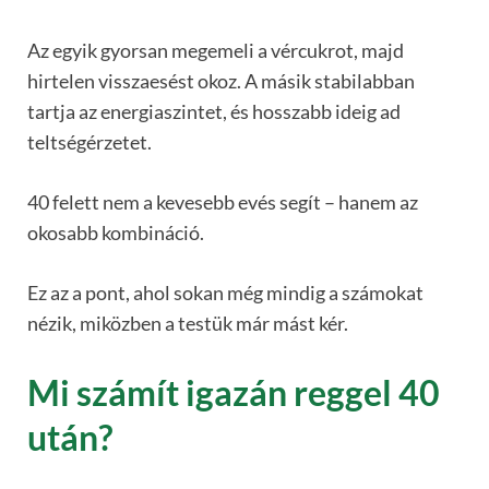
Az egyik gyorsan megemeli a vércukrot, majd
hirtelen visszaesést okoz. A másik stabilabban
tartja az energiaszintet, és hosszabb ideig ad
teltségérzetet.
40 felett nem a kevesebb evés segít – hanem az
okosabb kombináció.
Ez az a pont, ahol sokan még mindig a számokat
nézik, miközben a testük már mást kér.
Mi számít igazán reggel 40
után?