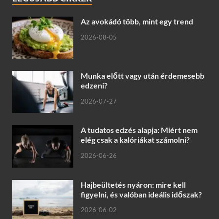
Az avokádó több, mint egy trend
2026-08-05
Munka előtt vagy után érdemesebb
edzeni?
2026-07-27
A tudatos edzés alapja: Miért nem
elég csak a kalóriákat számolni?
2026-06-26
Hajbeültetés nyáron: mire kell
figyelni, és valóban ideális időszak?
2026-06-02