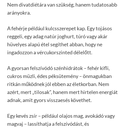
Nem divatdiétára van szükség, hanem tudatosabb
arányokra.
A fehérje például kulcsszerepet kap. Egy tojásos
reggeli, egy adag natúr joghurt, túró vagy akár
hüvelyes alapú étel segíthet abban, hogy ne
ingadozzon a vércukorszinted délelőtt.
A gyorsan felszívódó szénhidrátok – fehér kifli,
cukros müzli, édes péksütemény – önmagukban
ritkán működnek jól ebben az életkorban. Nem
azért, mert „tilosak”, hanem mert hirtelen energiát
adnak, amit gyors visszaesés követhet.
Egy kevés zsír – például olajos mag, avokádó vagy
magvaj – lassíthatja a felszívódást, és