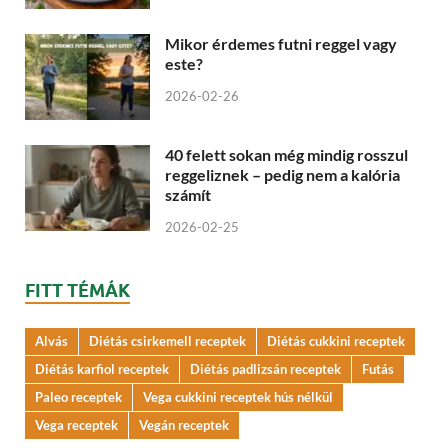
Mikor érdemes futni reggel vagy
este?
2026-02-26
40 felett sokan még mindig rosszul
reggeliznek – pedig nem a kalória
számít
2026-02-25
FITT TÉMÁK
Alvás
Diétás csirkemell receptek
Diétás cukkini receptek
Diétás karfiol receptek
Diétás padlizsán receptek
Futás
Paleo receptek
Vega cukkini receptek hús nélkül
Vega receptek
Vegán receptek