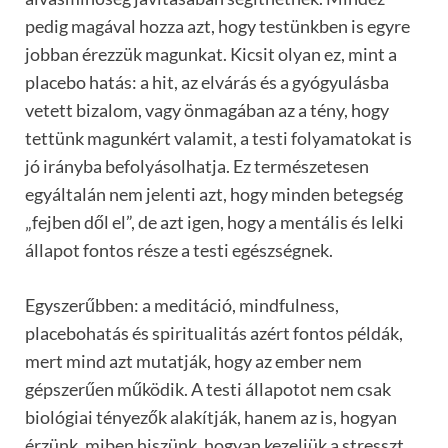
pedig magával hozza azt, hogy testünkben is egyre
jobban érezzük magunkat. Kicsit olyan ez, mint a
placebo hatás: a hit, az elvárás és a gyógyulásba
vetett bizalom, vagy önmagában az a tény, hogy
tettünk magunkért valamit, a testi folyamatokat is
jó irányba befolyásolhatja. Ez természetesen
egyáltalán nem jelenti azt, hogy minden betegség
„fejben dől el”, de azt igen, hogy a mentális és lelki
állapot fontos része a testi egészségnek.
Egyszerűbben: a meditáció, mindfulness,
placebohatás és spiritualitás azért fontos példák,
mert mind azt mutatják, hogy az ember nem
gépszerűen működik. A testi állapotot nem csak
biológiai tényezők alakítják, hanem az is, hogyan
érzünk, miben hiszünk, hogyan kezeljük a stresszt,