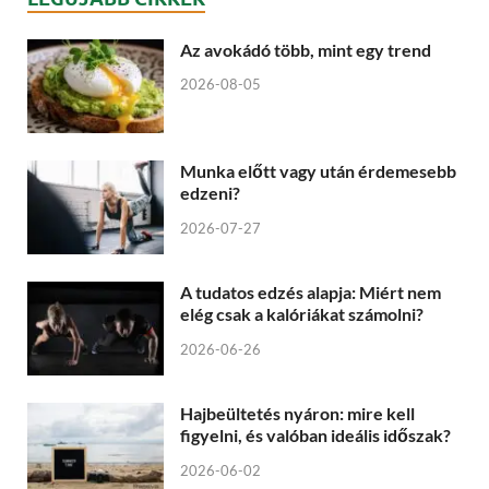
Az avokádó több, mint egy trend
2026-08-05
Munka előtt vagy után érdemesebb
edzeni?
2026-07-27
A tudatos edzés alapja: Miért nem
elég csak a kalóriákat számolni?
2026-06-26
Hajbeültetés nyáron: mire kell
figyelni, és valóban ideális időszak?
2026-06-02