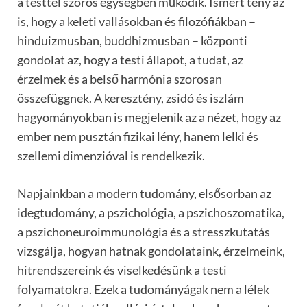
a testtel szoros egységben működik. Ismert tény az
is, hogy a keleti vallásokban és filozófiákban –
hinduizmusban, buddhizmusban – központi
gondolat az, hogy a testi állapot, a tudat, az
érzelmek és a belső harmónia szorosan
összefüggnek. A keresztény, zsidó és iszlám
hagyományokban is megjelenik az a nézet, hogy az
ember nem pusztán fizikai lény, hanem lelki és
szellemi dimenzióval is rendelkezik.
Napjainkban a modern tudomány, elsősorban az
idegtudomány, a pszichológia, a pszichoszomatika,
a pszichoneuroimmunológia és a stresszkutatás
vizsgálja, hogyan hatnak gondolataink, érzelmeink,
hitrendszereink és viselkedésünk a testi
folyamatokra. Ezek a tudományágak nem a lélek