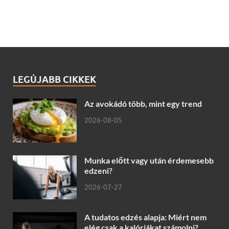
LEGÚJABB CIKKEK
Az avokádó több, mint egy trend
2026-08-05
Munka előtt vagy után érdemesebb
edzeni?
2026-07-27
A tudatos edzés alapja: Miért nem
elég csak a kalóriákat számolni?