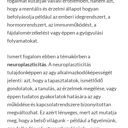
fogalmát kutatják vallási értelemben, hanem azt,
hogy a mentális és érzelmi állapot hogyan
befolyásolja például az emberi idegrendszert, a
hormonrendszert, az immunműködést, a
fájdalomérzékelést vagy éppen a gyógyulási
folyamatokat.
Ismert fogalom ebben a témakörben a
neuroplaszticitás
. A neuroplaszticitás
tulajdonképpen az agy alkalmazkodóképességét
jelenti: azt, hogy a tapasztalatok, ismétlődő
gondolatok, a tanulás, az érzelmek megélése, vagy
éppen tudatos gyakorlatok hatására az agy
működése és kapcsolatrendszere bizonyítottan
megváltozhat. Ez azért lényeges, mert azt mutatja
meg, hogy a belső világunk – például a figyelmünk,