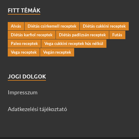
FITT TÉMÁK
Alvás
Diétás csirkemell receptek
Diétás cukkini receptek
Diétás karfiol receptek
Diétás padlizsán receptek
Futás
Paleo receptek
Vega cukkini receptek hús nélkül
Vega receptek
Vegán receptek
JOGI DOLGOK
Impresszum
Adatkezelési tájékoztató