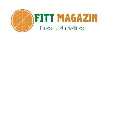
Fitt
fittness, diéta,
wellness
Maga