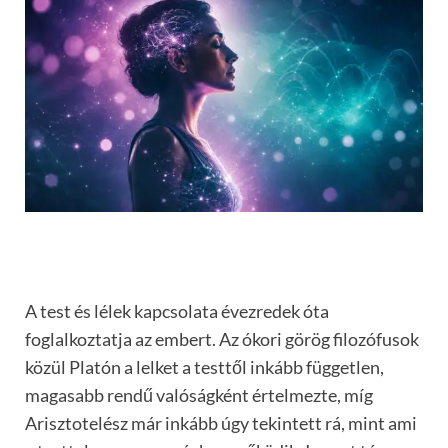
A test és lélek kapcsolata évezredek óta
foglalkoztatja az embert. Az ókori görög filozófusok
közül Platón a lelket a testtől inkább független,
magasabb rendű valóságként értelmezte, míg
Arisztotelész már inkább úgy tekintett rá, mint ami