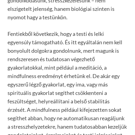
gondolkodásunk, stresszkezelésünk – nem
elszigetelt jelenség, hanem biológiai szinten is
nyomot hagy a testünkön.
Fentiekből következik, hogy a testi és lelki
egyensúly támogatható. És itt egyáltalán nem kell
bonyolult dolgokra gondolnunk, mert magunk is
rendszeresen és tudatosan végezhető
gyakorlatokkal, mint például a meditáció, a
mindfulness eredményt érhetünk el. De akár egy
egyszerű légző gyakorlat, egy ima, vagy más
spirituális gyakorlat segíthet csökkenteni a
feszültséget, helyreállítani a belső stabilitás
érzését. A mindfulness például kifejezetten sokat
segíthet abban, hogy ne automatikusan reagáljunk
a stresszhelyzetekre, hanem tudatosabban kezeljük
gondolatainkat, érzelmeinket és testi jelzéseinket.