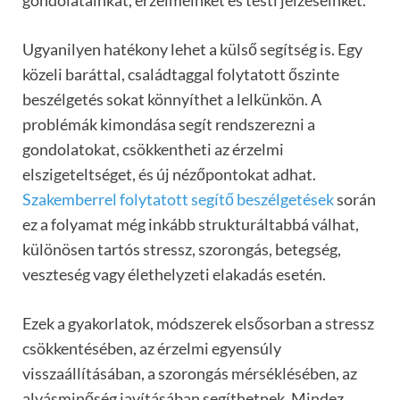
Ugyanilyen hatékony lehet a külső segítség is. Egy
közeli baráttal, családtaggal folytatott őszinte
beszélgetés sokat könnyíthet a lelkünkön. A
problémák kimondása segít rendszerezni a
gondolatokat, csökkentheti az érzelmi
elszigeteltséget, és új nézőpontokat adhat.
Szakemberrel folytatott segítő beszélgetések
során
ez a folyamat még inkább strukturáltabbá válhat,
különösen tartós stressz, szorongás, betegség,
veszteség vagy élethelyzeti elakadás esetén.
Ezek a gyakorlatok, módszerek elsősorban a stressz
csökkentésében, az érzelmi egyensúly
visszaállításában, a szorongás mérséklésében, az
alvásminőség javításában segíthetnek. Mindez