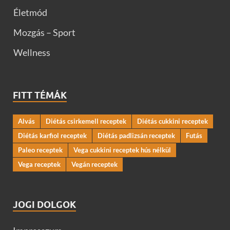
Életmód
Mozgás – Sport
Wellness
FITT TÉMÁK
Alvás
Diétás csirkemell receptek
Diétás cukkini receptek
Diétás karfiol receptek
Diétás padlizsán receptek
Futás
Paleo receptek
Vega cukkini receptek hús nélkül
Vega receptek
Vegán receptek
JOGI DOLGOK