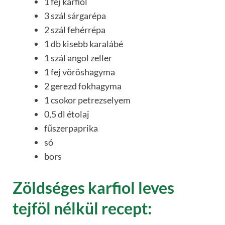
1 fej karfiol
3 szál sárgarépa
2 szál fehérrépa
1 db kisebb karalábé
1 szál angol zeller
1 fej vöröshagyma
2 gerezd fokhagyma
1 csokor petrezselyem
0,5 dl étolaj
fűszerpaprika
só
bors
Zöldséges karfiol leves
tejföl nélkül recept: