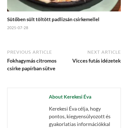
Sütőben sült töltött padlizsán csirkemellel
2025-07-28
PREVIOUS ARTICLE
NEXT ARTICLE
Fokhagymás citromos
Vicces futás idézetek
csirke papírban sütve
About Kerekesi Éva
Kerekesi Éva célja, hogy
pontos, kiegyensúlyozott és
gyakorlatias információkkal