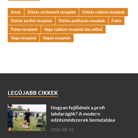
Alvás
Diétás csirkemell receptek
Diétás cukkini receptek
Diétás karfiol receptek
Diétás padlizsán receptek
Futás
Paleo receptek
Vega cukkini receptek hús nélkül
Vega receptek
Vegán receptek
LEGÚJABB CIKKEK
Hogyan fejlődnek a profi
labdarúgók? A modern
edzésmódszerek bemutatása
2026-08-10