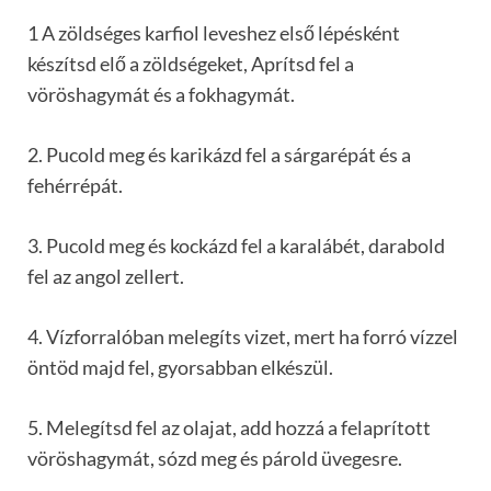
1 A zöldséges karfiol leveshez első lépésként
készítsd elő a zöldségeket, Aprítsd fel a
vöröshagymát és a fokhagymát.
2. Pucold meg és karikázd fel a sárgarépát és a
fehérrépát.
3. Pucold meg és kockázd fel a karalábét, darabold
fel az angol zellert.
4. Vízforralóban melegíts vizet, mert ha forró vízzel
öntöd majd fel, gyorsabban elkészül.
5. Melegítsd fel az olajat, add hozzá a felaprított
vöröshagymát, sózd meg és párold üvegesre.