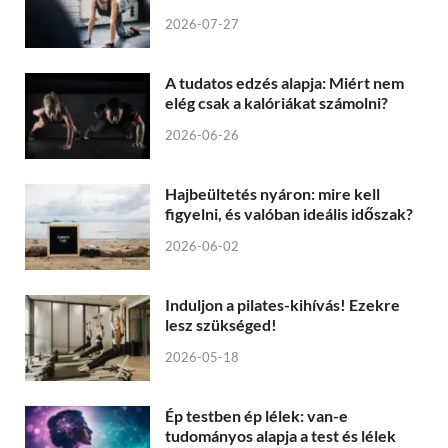
2026-07-27
A tudatos edzés alapja: Miért nem
elég csak a kalóriákat számolni?
2026-06-26
Hajbeültetés nyáron: mire kell
figyelni, és valóban ideális időszak?
2026-06-02
Induljon a pilates-kihívás! Ezekre
lesz szükséged!
2026-05-18
Ép testben ép lélek: van-e
tudományos alapja a test és lélek