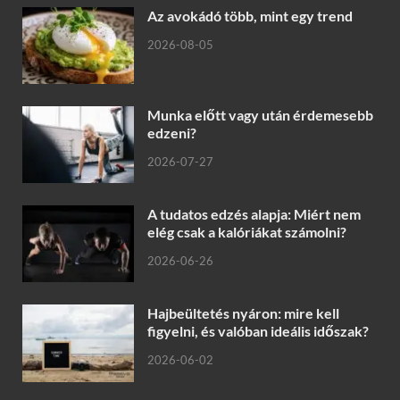
Az avokádó több, mint egy trend
2026-08-05
Munka előtt vagy után érdemesebb
edzeni?
2026-07-27
A tudatos edzés alapja: Miért nem
elég csak a kalóriákat számolni?
2026-06-26
Hajbeültetés nyáron: mire kell
figyelni, és valóban ideális időszak?
2026-06-02