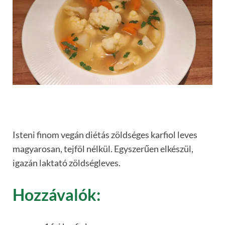
Isteni finom vegán diétás zöldséges karfiol leves
magyarosan, tejföl nélkül. Egyszerűen elkészül,
igazán laktató zöldségleves.
Hozzávalók: