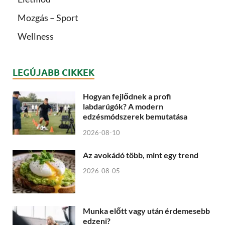
Mozgás – Sport
Wellness
LEGÚJABB CIKKEK
Hogyan fejlődnek a profi
labdarúgók? A modern
edzésmódszerek bemutatása
2026-08-10
Az avokádó több, mint egy trend
2026-08-05
Munka előtt vagy után érdemesebb
edzeni?