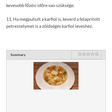
kevesebb főzési időre van szüksége.
11. Ha megpuhult a karfiol is, keverd a felaprított
petrezselymet is a zöldséges karfiol leveshez.
Rating
1 star
2 stars
3 stars
4 stars
5 stars
Summary