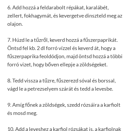
6. Add hozzá a feldarabolt répákat, karalábét,
zellert, fokhagymát, és kevergetve dinszteld meg az
olajon.
7. Húzd le a tűzről, keverd hozzá a fűszerpaprikát.
Öntsd fel kb. 2 dl forró vízzel és keverd át, hogy a
fűszerpaprika feoldódjon, majd öntsd hozzá a többi
forró vizet, hogy bőven ellepje a zöldségeket.
8. Tedd vissza a tűzre, fűszerezd sóval és borssal,
vágd le a petrezselyem szárát és tedd a levesbe.
9. Amíg főnek a zöldségek, szedd rózsáira a karfiolt
és mosd meg.
10. Add a leveshez a karfiol rózsákat is, a karfiolnak