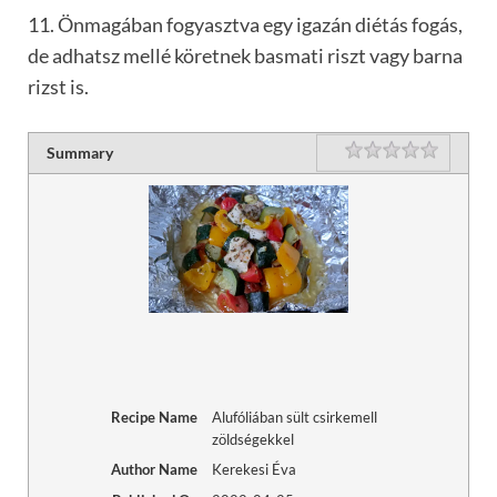
11. Önmagában fogyasztva egy igazán diétás fogás,
de adhatsz mellé köretnek basmati riszt vagy barna
rizst is.
Rating
1 star
2 stars
3 stars
4 stars
5 stars
Summary
Recipe Name
Alufóliában sült csirkemell
zöldségekkel
Author Name
Kerekesi Éva