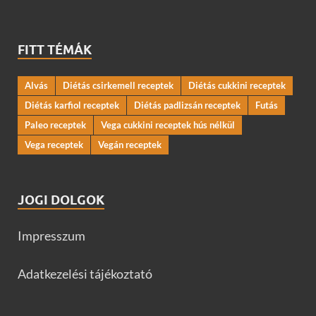
FITT TÉMÁK
Alvás
Diétás csirkemell receptek
Diétás cukkini receptek
Diétás karfiol receptek
Diétás padlizsán receptek
Futás
Paleo receptek
Vega cukkini receptek hús nélkül
Vega receptek
Vegán receptek
JOGI DOLGOK
Impresszum
Adatkezelési tájékoztató