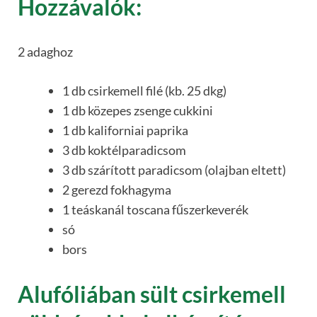
Hozzávalók:
2 adaghoz
1 db csirkemell filé (kb. 25 dkg)
1 db közepes zsenge cukkini
1 db kaliforniai paprika
3 db koktélparadicsom
3 db szárított paradicsom (olajban eltett)
2 gerezd fokhagyma
1 teáskanál toscana fűszerkeverék
só
bors
Alufóliában sült csirkemell