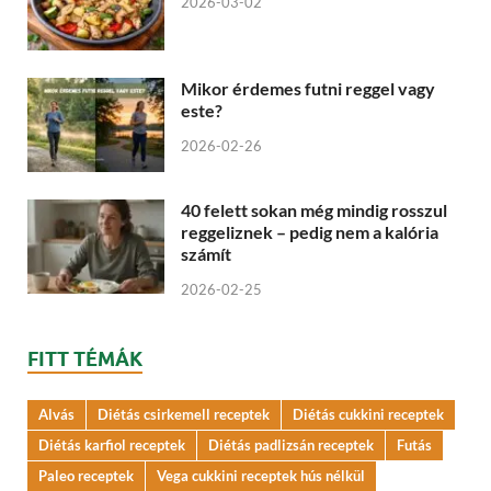
2026-03-02
Mikor érdemes futni reggel vagy
este?
2026-02-26
40 felett sokan még mindig rosszul
reggeliznek – pedig nem a kalória
számít
2026-02-25
FITT TÉMÁK
Alvás
Diétás csirkemell receptek
Diétás cukkini receptek
Diétás karfiol receptek
Diétás padlizsán receptek
Futás
Paleo receptek
Vega cukkini receptek hús nélkül