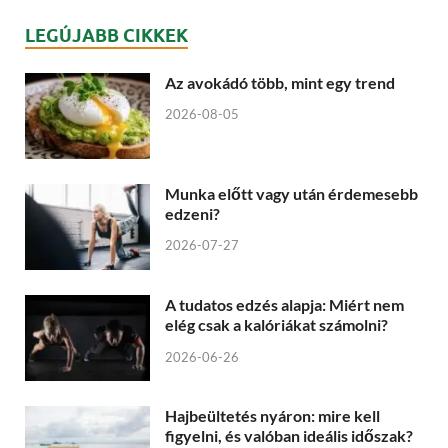
LEGÚJABB CIKKEK
Az avokádó több, mint egy trend
2026-08-05
Munka előtt vagy után érdemesebb
edzeni?
2026-07-27
A tudatos edzés alapja: Miért nem
elég csak a kalóriákat számolni?
2026-06-26
Hajbeültetés nyáron: mire kell
figyelni, és valóban ideális időszak?