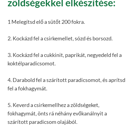
zöldségekkel elkészítése:
1 Melegítsd elő a sütőt 200 fokra.
2. Kockázd fel a csirkemellet, sózd és borsozd.
3. Kockázd fel a cukkinit, paprikát, negyedeld fel a
koktélparadicsomot.
4. Darabold fel a szárított paradicsomot, és aprítsd
fel a fokhagymát.
5. Keverd a csirkemellhez a zöldségeket,
fokhagymát, önts rá néhány evőkanálnyit a
szárított paradicsom olajából.