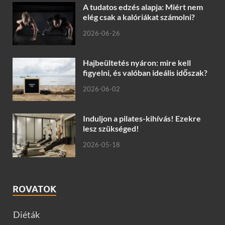
A tudatos edzés alapja: Miért nem
elég csak a kalóriákat számolni?
2026-06-26
Hajbeültetés nyáron: mire kell
figyelni, és valóban ideális időszak?
2026-06-02
Induljon a pilates-kihívás! Ezekre
lesz szükséged!
2026-05-18
ROVATOK
Diéták