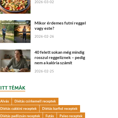
2026-03-02
Mikor érdemes futni reggel
vagy este?
2026-02-26
40 felett sokan még mindig
rosszul reggeliznek – pedig
nem a kalória számít
2026-02-25
FITT TÉMÁK
Alvás
Diétás csirkemell receptek
Diétás cukkini receptek
Diétás karfiol receptek
Diétás padlizsán receptek
Futás
Paleo receptek