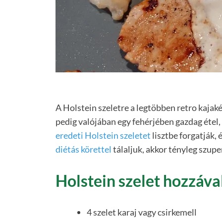
A Holstein szeletre a legtöbben retro kajak
pedig valójában egy fehérjében gazdag étel, 
eredeti Holstein szeletet
lisztbe forgatják, 
diétás körettel
tálaljuk, akkor tényleg szuper
Holstein szelet hozzáva
4 szelet karaj vagy csirkemell