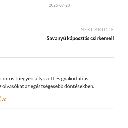
2025-07-28
NEXT ARTICLE
Savanyú káposztás csirkemell
 pontos, kiegyensúlyozott és gyakorlatias
az olvasókat az egészségesebb döntésekben.
i Éva →