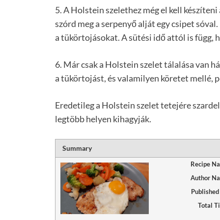
5. A Holstein szelethez még el kell készíteni
szórd meg a serpenyő alját egy csipet sóval
a tükörtojásokat. A sütési idő attól is függ,
6. Már csak a Holstein szelet tálalása van hát
a tükörtojást, és valamilyen köretet mellé, 
Eredetileg a Holstein szelet tetejére szarde
legtöbb helyen kihagyják.
Summary
Recipe N
Author N
Published
Total T