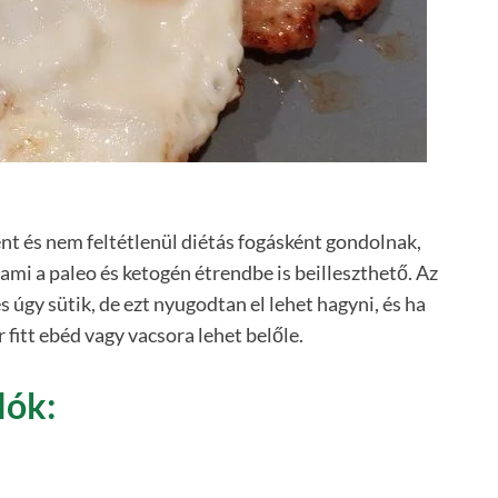
ént és nem feltétlenül diétás fogásként gondolnak,
ami a paleo és ketogén étrendbe is beilleszthető. Az
és úgy sütik, de ezt nyugodtan el lehet hagyni, és ha
 fitt ebéd vagy vacsora lehet belőle.
lók: