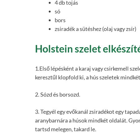
4 db tojás
só
bors
zsiradék a sütéshez (olaj vagy zsír)
Holstein szelet elkészít
1.Első lépésként a karaj vagy csirkemell szel
keresztűl klopfold ki, a hús szeletek mindkét
2. Sózd és borsozd.
3. Tegyél egy evőkanál zsiradékot egy tapad
aranybarnára a húsok mindkét oldalát. Gyors
tartsd melegen, takard le.