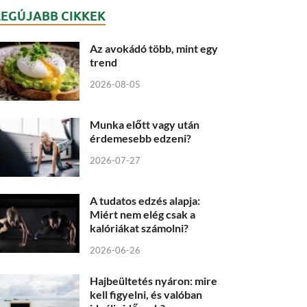
LEGÚJABB CIKKEK
Az avokádó több, mint egy
trend
2026-08-05
Munka előtt vagy után
érdemesebb edzeni?
2026-07-27
A tudatos edzés alapja:
Miért nem elég csak a
kalóriákat számolni?
2026-06-26
Hajbeültetés nyáron: mire
kell figyelni, és valóban