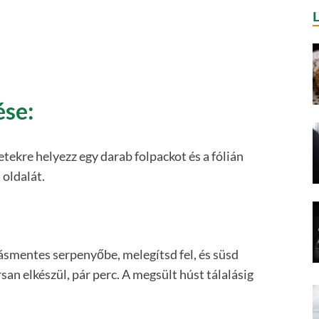
ése:
etekre helyezz egy darab folpackot és a fólián
 oldalát.
ásmentes serpenyőbe, melegítsd fel, és süsd
an elkészül, pár perc. A megsült húst tálalásig