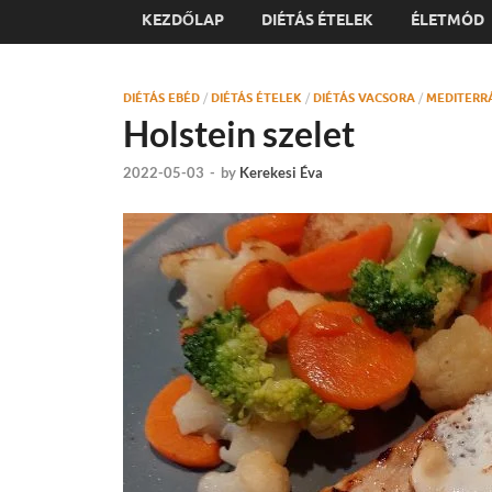
KEZDŐLAP
DIÉTÁS ÉTELEK
ÉLETMÓD
DIÉTÁS EBÉD
/
DIÉTÁS ÉTELEK
/
DIÉTÁS VACSORA
/
MEDITERR
Holstein szelet
2022-05-03
-
by
Kerekesi Éva