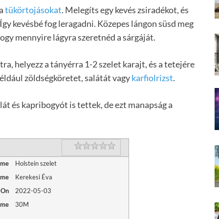
 a
tükörtojásokat
. Melegíts egy kevés zsiradékot, és
. Így kevésbé fog leragadni. Közepes lángon süsd meg
 hogy mennyire lágyra szeretnéd a sárgáját.
ra, helyezz a tányérra 1-2 szelet karajt, és a tetejére
például zöldségköretet, salátát vagy
karfiolrizst
.
llát és kapribogyót is tettek, de ezt manapság a
Rating
1 star
2 stars
3 stars
4 stars
5 stars
ame
Holstein szelet
ame
Kerekesi Éva
 On
2022-05-03
ime
30M