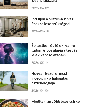
ideális időszak?
2026-06-02
Induljon a pilates-kihívás!
Ezekre lesz szükséged!
2026-05-18
Ép testben ép lélek: van-e
tudományos alapja a test és
lélek kapcsolatának?
2026-05-14
Hogyan kezdj el most
mozogni – a halogatás
pszichológiája
2026-04-06
Mediterrán zöldséges csirke