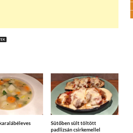
TEK
karalábéleves
Sütőben sült töltött
padlizsán csirkemellel