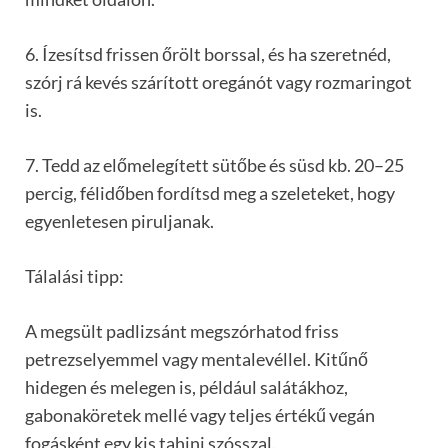
6. Ízesítsd frissen őrölt borssal, és ha szeretnéd,
szórj rá kevés szárított oregánót vagy rozmaringot
is.
7. Tedd az előmelegített sütőbe és süsd kb. 20–25
percig, félidőben fordítsd meg a szeleteket, hogy
egyenletesen piruljanak.
Tálalási tipp:
A megsült padlizsánt megszórhatod friss
petrezselyemmel vagy mentalevéllel. Kitűnő
hidegen és melegen is, például salátákhoz,
gabonaköretek mellé vagy teljes értékű vegán
fogásként egy kis tahini szósszal.