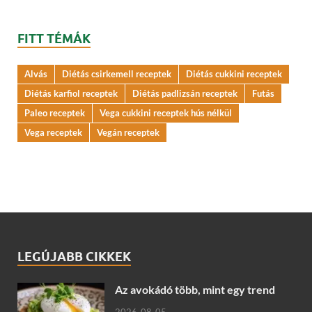
FITT TÉMÁK
Alvás
Diétás csirkemell receptek
Diétás cukkini receptek
Diétás karfiol receptek
Diétás padlizsán receptek
Futás
Paleo receptek
Vega cukkini receptek hús nélkül
Vega receptek
Vegán receptek
LEGÚJABB CIKKEK
Az avokádó több, mint egy trend