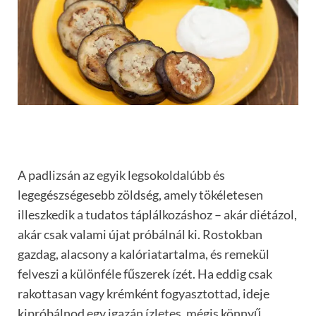
A padlizsán az egyik legsokoldalúbb és
legegészségesebb zöldség, amely tökéletesen
illeszkedik a tudatos táplálkozáshoz – akár diétázol,
akár csak valami újat próbálnál ki. Rostokban
gazdag, alacsony a kalóriatartalma, és remekül
felveszi a különféle fűszerek ízét. Ha eddig csak
rakottasan vagy krémként fogyasztottad, ideje
kipróbálnod egy igazán ízletes, mégis könnyű