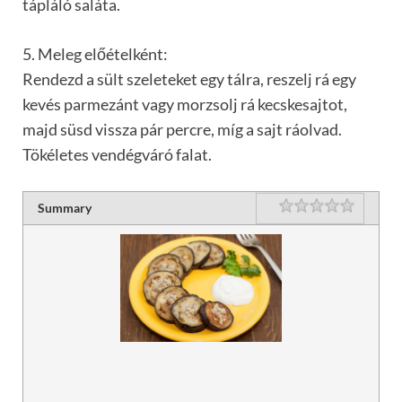
tápláló saláta.
5. Meleg előételként:
Rendezd a sült szeleteket egy tálra, reszelj rá egy
kevés parmezánt vagy morzsolj rá kecskesajtot,
majd süsd vissza pár percre, míg a sajt ráolvad.
Tökéletes vendégváró falat.
Rating
1 star
2 stars
3 stars
4 stars
5 stars
Summary