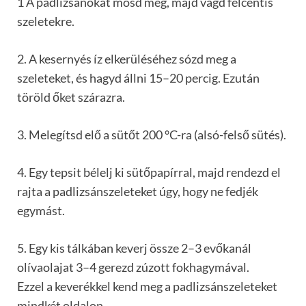
1 A padlizsánokat mosd meg, majd vágd félcentis
szeletekre.
2. A kesernyés íz elkerüléséhez sózd meg a
szeleteket, és hagyd állni 15–20 percig. Ezután
töröld őket szárazra.
3. Melegítsd elő a sütőt 200 °C-ra (alsó-felső sütés).
4. Egy tepsit bélelj ki sütőpapírral, majd rendezd el
rajta a padlizsánszeleteket úgy, hogy ne fedjék
egymást.
5. Egy kis tálkában keverj össze 2–3 evőkanál
olívaolajat 3–4 gerezd zúzott fokhagymával.
Ezzel a keverékkel kend meg a padlizsánszeleteket
mindkét oldalon.