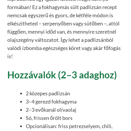
formában! Ez a fokhagymás sült padlizsán recept
nemcsak egyszerű és gyors, de kétféle módon is
elkészítheted – serpenyőben vagy sütőben –, attól
függően, mennyi időd van, és mennyire szeretnél
olajszegény változatot. Így lehet a padlizsánból
valódi ízbomba egészséges köret vagy akár főfogás
is!
Hozzávalók (2–3 adaghoz)
2 közepes padlizsán
3–4 gerezd fokhagyma
2–3 evőkanál olívaolaj
Só, frissen őrölt bors
Opcionálisan: friss petrezselyem, chili,