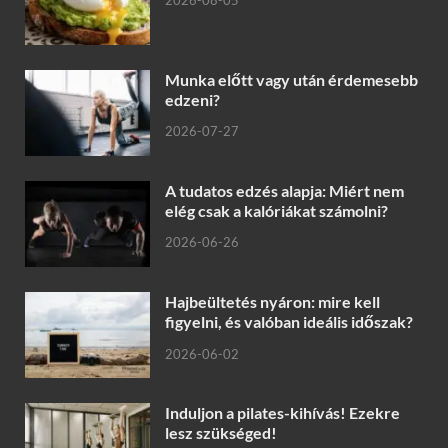
2026-08-05
Munka előtt vagy után érdemesebb
edzeni?
2026-07-27
A tudatos edzés alapja: Miért nem
elég csak a kalóriákat számolni?
2026-06-26
Hajbeültetés nyáron: mire kell
figyelni, és valóban ideális időszak?
2026-06-02
Induljon a pilates-kihívás! Ezekre
lesz szükséged!