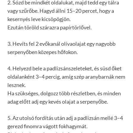
2. Sózd be mindkét oldalukat, majd tedd egy tálra
vagy szűrőbe. Hagyd állni 15–20 percet, hogy a
kesernyés leve kicsöpögjön.
Ezután töröld szárazra papírtörlővel.
3. Hevíts fel 2 evőkanál olívaolajat egy nagyobb
serpenyőben közepes hőfokon.
4. Helyezd bele a padlizsánszeleteket, és süsd őket
oldalanként 3–4 percig, amíg szép aranybarnák nem
lesznek.
Ha szükséges, dolgozz több részletben, és minden
adag előtt adj egy kevés olajat a serpenyőbe.
5. Az utolsó fordítás után adj a padlizsán mellé 3–4
gerezd finomra vágott fokhagymát.