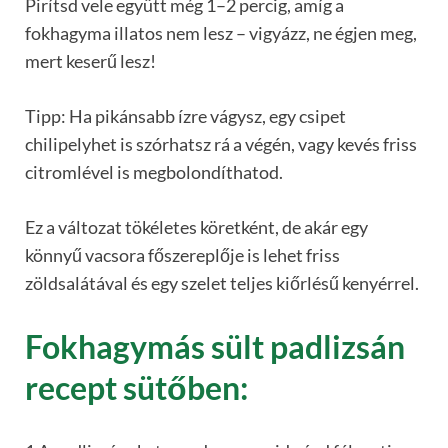
Pirítsd vele együtt még 1–2 percig, amíg a
fokhagyma illatos nem lesz – vigyázz, ne égjen meg,
mert keserű lesz!
Tipp: Ha pikánsabb ízre vágysz, egy csipet
chilipelyhet is szórhatsz rá a végén, vagy kevés friss
citromlével is megbolondíthatod.
Ez a változat tökéletes köretként, de akár egy
könnyű vacsora főszereplője is lehet friss
zöldsalátával és egy szelet teljes kiőrlésű kenyérrel.
Fokhagymás sült padlizsán
recept sütőben: