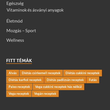
Egészség
Vitaminok és ásványi anyagok
Életmód
Mozgás – Sport
Wellness
FITT TÉMÁK
Alvás
Diétás csirkemell receptek
Diétás cukkini receptek
Diétás karfiol receptek
Diétás padlizsán receptek
Futás
Paleo receptek
Vega cukkini receptek hús nélkül
Vega receptek
Vegán receptek