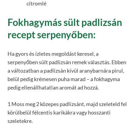
citromlé
Fokhagymás sült padlizsán
recept serpenyőben:
Ha gyors és ízletes megoldást keresel, a
serpenyőben sült padlizsán remek választás. Ebben
a változatban a padlizsán kívül aranybarnára pirul,
belül pedig krémesen puha marad – a fokhagyma
pedig ellenállhatatlan aromát ad hozzá.
1 Moss meg 2 közepes padlizsánt, majd szeleteld fel
körülbelül félcentis karikákra vagy hosszanti
szeletekre.