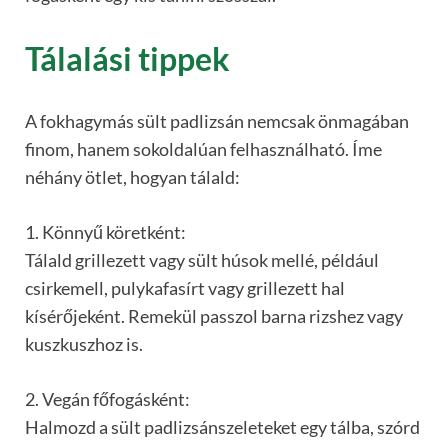
Tálalási tippek
A fokhagymás sült padlizsán nemcsak önmagában
finom, hanem sokoldalúan felhasználható. Íme
néhány ötlet, hogyan tálald:
1. Könnyű köretként:
Tálald grillezett vagy sült húsok mellé, például
csirkemell, pulykafasírt vagy grillezett hal
kísérőjeként. Remekül passzol barna rizshez vagy
kuszkuszhoz is.
2. Vegán főfogásként:
Halmozd a sült padlizsánszeleteket egy tálba, szórd