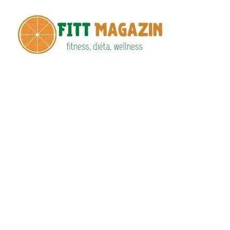
Fitt
fittness, diéta,
wellness
Maga