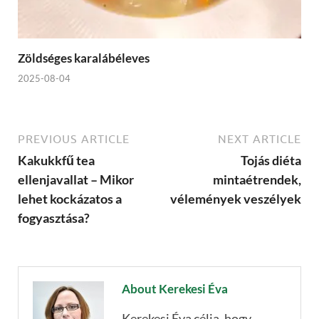
Zöldséges karalábéleves
2025-08-04
PREVIOUS ARTICLE
NEXT ARTICLE
Kakukkfű tea
Tojás diéta
ellenjavallat – Mikor
mintaétrendek,
lehet kockázatos a
vélemények veszélyek
fogyasztása?
About Kerekesi Éva
Kerekesi Éva célja, hogy