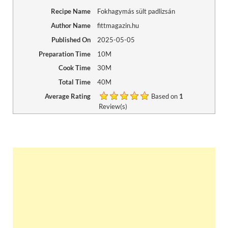
Recipe Name
Fokhagymás sült padlizsán
Author Name
fittmagazin.hu
Published On
2025-05-05
Preparation Time
10M
Cook Time
30M
Total Time
40M
Average Rating
Based on
1
Review(s)