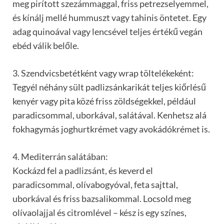
meg pirított szezámmaggal, friss petrezselyemmel,
és kínálj mellé hummuszt vagy tahinis öntetet. Egy
adag quinoával vagy lencsével teljes értékű vegán
ebéd válik belőle.
3. Szendvicsbetétként vagy wrap töltelékeként:
Tegyél néhány sült padlizsánkarikát teljes kiőrlésű
kenyér vagy pita közé friss zöldségekkel, például
paradicsommal, uborkával, salátával. Kenhetsz alá
fokhagymás joghurtkrémet vagy avokádókrémet is.
4. Mediterrán salátában:
Kockázd fel a padlizsánt, és keverd el
paradicsommal, olívabogyóval, feta sajttal,
uborkával és friss bazsalikommal. Locsold meg
olívaolajjal és citromlével – kész is egy színes,