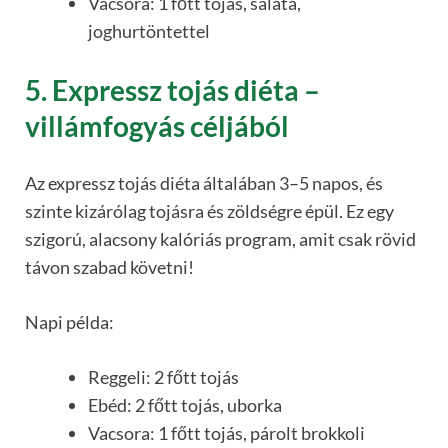
Vacsora: 1 főtt tojás, saláta,
joghurtöntettel
5. Expressz tojás diéta –
villámfogyás céljából
Az expressz tojás diéta általában 3–5 napos, és
szinte kizárólag tojásra és zöldségre épül. Ez egy
szigorú, alacsony kalóriás program, amit csak rövid
távon szabad követni!
Napi példa:
Reggeli: 2 főtt tojás
Ebéd: 2 főtt tojás, uborka
Vacsora: 1 főtt tojás, párolt brokkoli