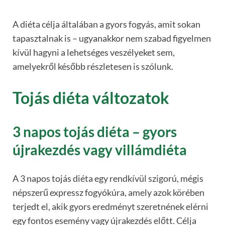
A diéta célja általában a gyors fogyás, amit sokan
tapasztalnak is – ugyanakkor nem szabad figyelmen
kívül hagyni a lehetséges veszélyeket sem,
amelyekről később részletesen is szólunk.
Tojás diéta változatok
3 napos tojás diéta – gyors
újrakezdés vagy villámdiéta
A 3 napos tojás diéta egy rendkívül szigorú, mégis
népszerű expressz fogyókúra, amely azok körében
terjedt el, akik gyors eredményt szeretnének elérni
egy fontos esemény vagy újrakezdés előtt. Célja