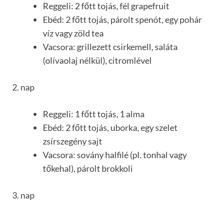
Reggeli: 2 főtt tojás, fél grapefruit
Ebéd: 2 főtt tojás, párolt spenót, egy pohár
víz vagy zöld tea
Vacsora: grillezett csirkemell, saláta
(olívaolaj nélkül), citromlével
2. nap
Reggeli: 1 főtt tojás, 1 alma
Ebéd: 2 főtt tojás, uborka, egy szelet
zsírszegény sajt
Vacsora: sovány halfilé (pl. tonhal vagy
tőkehal), párolt brokkoli
3. nap