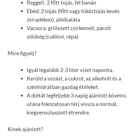
Reggeli: 2 főtt tojás, fél banán
Ebéd: 2 tojás (főtt vagy tükörtojás kevés
zsiradékon), zöldsaláta
Vacsora: grillezett csirkemell, párolt
zöldség (cukkini, répa)
Mire figyelj?
Igyál legalább 2-3 liter vizet naponta.
Kerüld a sózást, a cukrot, az alkoholt és a
szénhidrátban gazdag ételeket.
A diétát legfeljebb 3 napig ajánlott követni,
utána fokozatosan térj vissza a normál,
kiegyensúlyozott étrendre.
Kinek ajánlott?