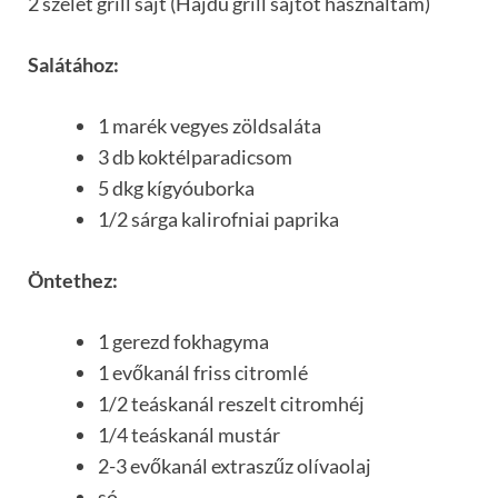
2 szelet grill sajt (Hajdú grill sajtot használtam)
Salátához:
1 marék vegyes zöldsaláta
3 db koktélparadicsom
5 dkg kígyóuborka
1/2 sárga kalirofniai paprika
Öntethez:
1 gerezd fokhagyma
1 evőkanál friss citromlé
1/2 teáskanál reszelt citromhéj
1/4 teáskanál mustár
2-3 evőkanál extraszűz olívaolaj
só