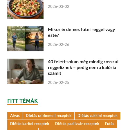
2026-03-02
Mikor érdemes futni reggel vagy
este?
2026-02-26
40 felett sokan még mindig rosszul
reggeliznek – pedig nem a kalória
számít
2026-02-25
FITT TÉMÁK
Alvás
Diétás csirkemell receptek
Diétás cukkini receptek
Diétás karfiol receptek
Diétás padlizsán receptek
Futás