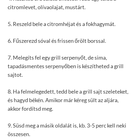
citromlevet, olívaolajat, mustárt.
5. Reszeld bele a citromhéjat és a fokhagymát.
6. Fűszerezd sóval és frissen őrölt borssal.
7. Melegíts fel egy grill serpenyőt, de sima,
tapadásmentes serpenyőben is készítheted a grill
sajtot.
8. Ha felmelegedett, tedd bele a grill sajt szeleteket,
és hagyd békén. Amikor már kéreg sült az aljára,
akkor fordítsd meg.
9. Süsd meg a másik oldalát is, kb. 3-5 perc kell neki
összesen.