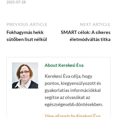
2025-07-28
PREVIOUS ARTICLE
NEXT ARTICLE
Fokhagymás hekk
SMART célok: A sikeres
sütőben liszt nélkül
életmódváltás titka
About Kerekesi Éva
Kerekesi Éva célja, hogy
pontos, kiegyensúlyozott és
gyakorlatias információkkal
segítse az olvasókat az
egészségesebb döntésekben.
View all posts by Kerekesi Éva