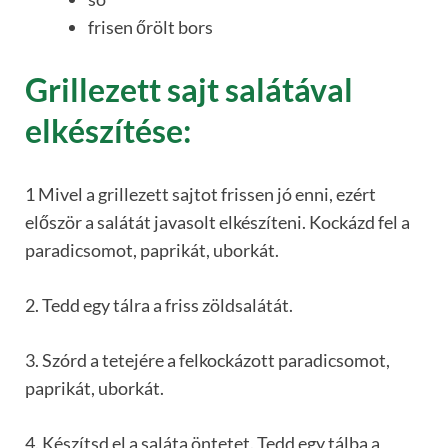
frisen őrölt bors
Grillezett sajt salátával
elkészítése:
1 Mivel a grillezett sajtot frissen jó enni, ezért
először a salátát javasolt elkészíteni. Kockázd fel a
paradicsomot, paprikát, uborkát.
2. Tedd egy tálra a friss zöldsalátát.
3. Szórd a tetejére a felkockázott paradicsomot,
paprikát, uborkát.
4. Készítsd el a saláta öntetet. Tedd egy tálba a