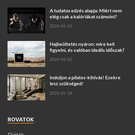
A tudatos edzés alapja: Miért nem
elég csak a kalóriákat számolni?
2026-06-26
Hajbeültetés nyáron: mire kell
figyelni, és valóban ideális időszak?
2026-06-02
Induljon a pilates-kihívás! Ezekre
lesz szükséged!
2026-05-18
ROVATOK
Diéták