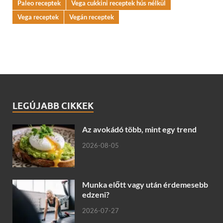
Paleo receptek
Vega cukkini receptek hús nélkül
Vega receptek
Vegán receptek
LEGÚJABB CIKKEK
Az avokádó több, mint egy trend
2026-08-05
Munka előtt vagy után érdemesebb
edzeni?
2026-07-27