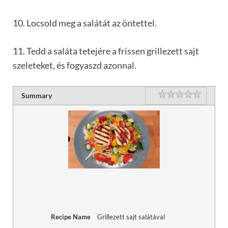
10. Locsold meg a salátát az öntettel.
11. Tedd a saláta tetejére a frissen grillezett sajt
szeleteket, és fogyaszd azonnal.
Rating
1 star
2 stars
3 stars
4 stars
5 stars
Summary
Recipe Name
Grillezett sajt salátával