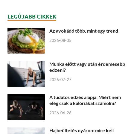
LEGÚJABB CIKKEK
Az avokádó több, mint egy trend
2026-08-05
Munka előtt vagy után érdemesebb
edzeni?
2026-07-27
A tudatos edzés alapja: Miért nem
elég csak a kalóriákat számolni?
2026-06-26
Hajbeültetés nyáron: mire kell