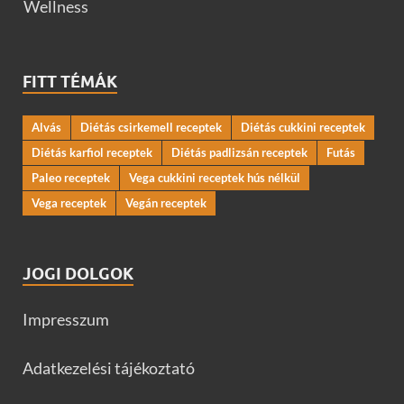
Wellness
FITT TÉMÁK
Alvás
Diétás csirkemell receptek
Diétás cukkini receptek
Diétás karfiol receptek
Diétás padlizsán receptek
Futás
Paleo receptek
Vega cukkini receptek hús nélkül
Vega receptek
Vegán receptek
JOGI DOLGOK
Impresszum
Adatkezelési tájékoztató