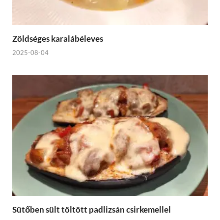
Zöldséges karalábéleves
2025-08-04
Sütőben sült töltött padlizsán csirkemellel