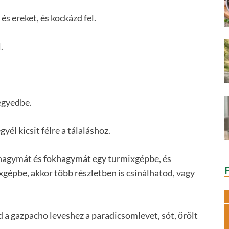
 és ereket, és kockázd fel.
.
egyedbe.
yél kicsit félre a tálaláshoz.
 hagymát és fokhagymát egy turmixgépbe, és
xgépbe, akkor több részletben is csinálhatod, vagy
d a gazpacho leveshez a paradicsomlevet, sót, őrölt