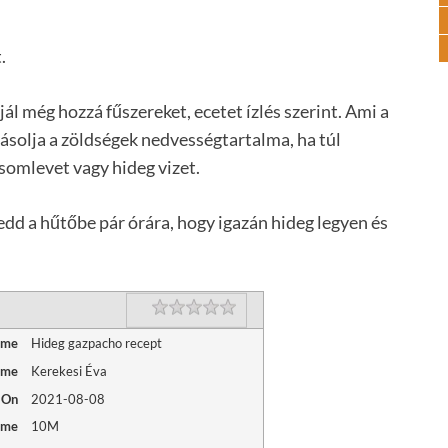
.
jál még hozzá fűszereket, ecetet ízlés szerint. Ami a
yásolja a zöldségek nedvességtartalma, ha túl
somlevet vagy hideg vizet.
edd a hűtőbe pár órára, hogy igazán hideg legyen és
Rating
1 star
2 stars
3 stars
4 stars
5 stars
ame
Hideg gazpacho recept
ame
Kerekesi Éva
 On
2021-08-08
ime
10M