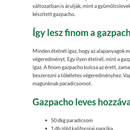
változatban is árulják, mint a gyümölcsleveke
készített gazpacho.
Így lesz finom a gazpac
Minden ételnél igaz, hogy az alapanyagok
végeredményt. Egy ilyen ételnél, mint a gaz
igaz. A finom gazpacho kulcsa az érett, zama
beszerezni a tökéletes végeredményhez. Vag
magunknak paradicsomot.
Gazpacho leves hozzáva
50 dkg paradicsom
1 db zöld kaliforniai paprika