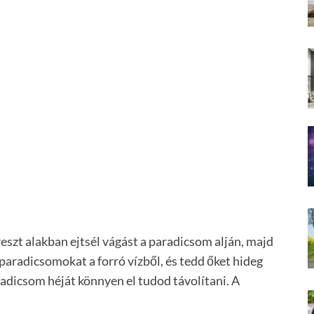
reszt alakban ejtsél vágást a paradicsom alján, majd
a paradicsomokat a forró vízből, és tedd őket hideg
radicsom héját könnyen el tudod távolítani. A