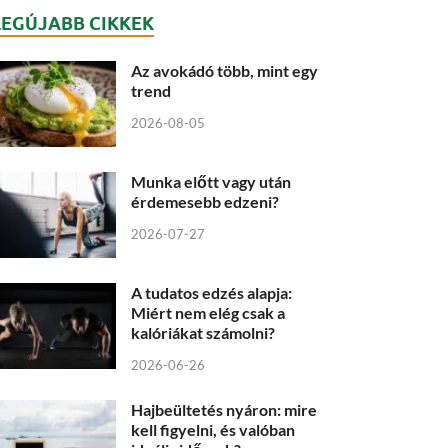
LEGÚJABB CIKKEK
Az avokádó több, mint egy
trend
2026-08-05
Munka előtt vagy után
érdemesebb edzeni?
2026-07-27
A tudatos edzés alapja:
Miért nem elég csak a
kalóriákat számolni?
2026-06-26
Hajbeültetés nyáron: mire
kell figyelni, és valóban