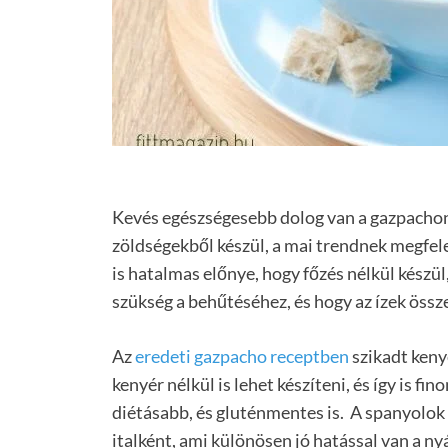
Kevés egészségesebb dolog van a gazpachonál
zöldségekből készül, a mai trendnek megfel
is hatalmas előnye, hogy főzés nélkül készü
szükség a behűtéséhez, és hogy az ízek össz
Az
eredeti gazpacho receptben
szikadt kenye
kenyér nélkül is lehet készíteni, és így is f
diétásabb, és gluténmentes is. A spanyolok 
italként, ami különösen jó hatással van a 