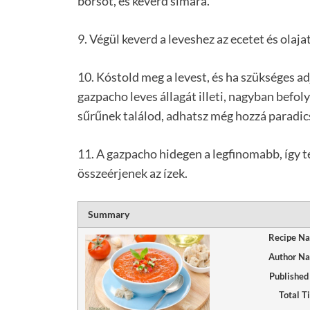
borsot, és keverd simára.
9. Végül keverd a leveshez az ecetet és olajat
10. Kóstold meg a levest, és ha szükséges ad
gazpacho leves állagát illeti, nagyban befol
sűrűnek találod, adhatsz még hozzá paradic
11. A gazpacho hidegen a legfinomabb, így t
összeérjenek az ízek.
Summary
Recipe N
Author N
Published
Total T