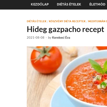
KEZDŐLAP
DIÉTÁS ÉTELEK
ÉLETMÓD
DIÉTÁS ÉTELEK
/
KÖSZVÉNY DIÉTA RECEPTEK
/
MEDITERRÁN 
Hideg gazpacho recept
2021-08-08
-
by
Kerekesi Éva