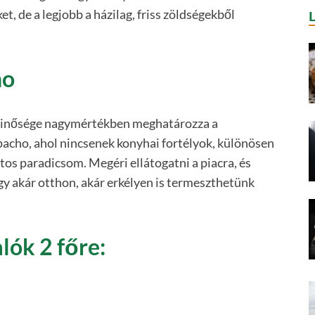
t, de a legjobb a házilag, friss zöldségekből
ho
 minősége nagymértékben meghatározza a
pacho, ahol nincsenek konyhai fortélyok, különösen
tos paradicsom. Megéri ellátogatni a piacra, és
y akár otthon, akár erkélyen is termeszthetünk
lók 2 főre: