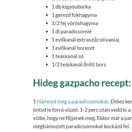
1 db kígyóuborka
1 gerezd fokhagyma
1/2 fej vöröshagyma
1 dl paradicsomlé
1 evőkanál extraszűz olívaolaj
1 evőkanál borecet
1 teáskanál só
1/2 teáskanál őrölt bors
Hideg gazpacho recept:
1
Hámozd meg a paradicsomokat
. Ehhez ke
öntsd le forró vízzel. 1-2 perc után vedd ki 
vízbe, hogy ne főjjenek meg. Ekkor már a pa
meghámozott paradicsomokat kockázd fel.