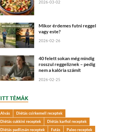
2026-03-02
Mikor érdemes futni reggel
vagy este?
2026-02-26
40 felett sokan még mindig
rosszul reggeliznek – pedig
nem a kalória számít
2026-02-25
FITT TÉMÁK
Alvás
Diétás csirkemell receptek
Diétás cukkini receptek
Diétás karfiol receptek
Diétás padlizsán receptek
Futás
Paleo receptek