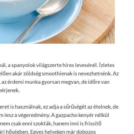
, a spanyolok világszerte híres levesénél. Ízletes
elően akár zöldség smoothienak is nevezhetnénk. Az
l, az érdemi munka gyorsan megvan, de időre van
eérjenek.
ret is használnak, ez adja a sűrűségét az ételnek, de
inom lesz a végeredmény. A gazpacho kenyér nélkül
nem csak enni szokták, hanem inni is frissítő
nyári hőségben. Egyes helyeken már dobozos