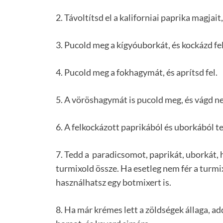
2. Távoltítsd el a kaliforniai paprika magjait,
3. Pucold meg a kígyóuborkát, és kockázd fel
4. Pucold meg a fokhagymát, és aprítsd fel.
5. A vöröshagymát is pucold meg, és vágd n
6. A felkockázott paprikából és uborkából teg
7. Tedd a paradicsomot, paprikát, uborkát,
turmixold össze. Ha esetleg nem fér a turmi
használhatsz egy botmixert is.
8. Ha már krémes lett a zöldségek állaga, ad