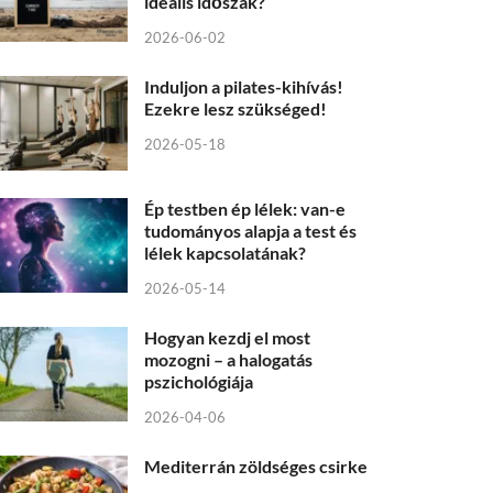
ideális időszak?
2026-06-02
Induljon a pilates-kihívás!
Ezekre lesz szükséged!
2026-05-18
Ép testben ép lélek: van-e
tudományos alapja a test és
lélek kapcsolatának?
2026-05-14
Hogyan kezdj el most
mozogni – a halogatás
pszichológiája
2026-04-06
Mediterrán zöldséges csirke