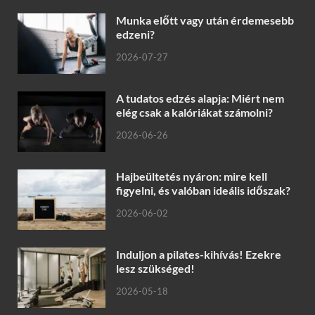
Munka előtt vagy után érdemesebb
edzeni?
2026-07-27
A tudatos edzés alapja: Miért nem
elég csak a kalóriákat számolni?
2026-06-26
Hajbeültetés nyáron: mire kell
figyelni, és valóban ideális időszak?
2026-06-02
Induljon a pilates-kihívás! Ezekre
lesz szükséged!
2026-05-18