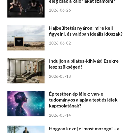
elég csak a kalóriákat számolni?
2026-06-26
Hajbeültetés nyáron: mire kell
figyelni, és valóban ideális időszak?
2026-06-02
Induljon a pilates-kihívás! Ezekre
lesz szükséged!
2026-05-18
Ép testben ép lélek: van-e
tudományos alapja a test és lélek
kapcsolatának?
2026-05-14
Hogyan kezdj el most mozogni – a