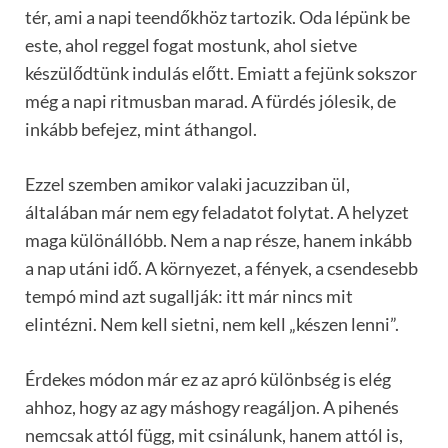
tér, ami a napi teendőkhöz tartozik. Oda lépünk be
este, ahol reggel fogat mostunk, ahol sietve
készülődtünk indulás előtt. Emiatt a fejünk sokszor
még a napi ritmusban marad. A fürdés jólesik, de
inkább befejez, mint áthangol.
Ezzel szemben amikor valaki jacuzziban ül,
általában már nem egy feladatot folytat. A helyzet
maga különállóbb. Nem a nap része, hanem inkább
a nap utáni idő. A környezet, a fények, a csendesebb
tempó mind azt sugallják: itt már nincs mit
elintézni. Nem kell sietni, nem kell „készen lenni”.
Érdekes módon már ez az apró különbség is elég
ahhoz, hogy az agy máshogy reagáljon. A pihenés
nemcsak attól függ, mit csinálunk, hanem attól is,