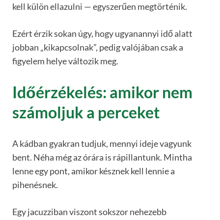
kell külön ellazulni — egyszerűen megtörténik.
Ezért érzik sokan úgy, hogy ugyanannyi idő alatt
jobban „kikapcsolnak”, pedig valójában csak a
figyelem helye változik meg.
Időérzékelés: amikor nem
számoljuk a perceket
A kádban gyakran tudjuk, mennyi ideje vagyunk
bent. Néha még az órára is rápillantunk. Mintha
lenne egy pont, amikor késznek kell lennie a
pihenésnek.
Egy jacuzziban viszont sokszor nehezebb