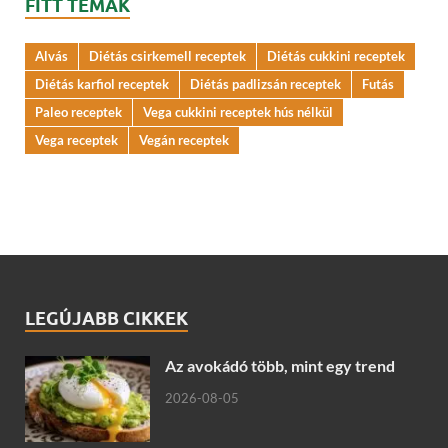
FITT TÉMÁK
Alvás
Diétás csirkemell receptek
Diétás cukkini receptek
Diétás karfiol receptek
Diétás padlizsán receptek
Futás
Paleo receptek
Vega cukkini receptek hús nélkül
Vega receptek
Vegán receptek
LEGÚJABB CIKKEK
Az avokádó több, mint egy trend
2026-08-05