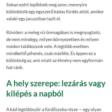
Sokan ezért lepődnek meg azon, mennyire
különbözik egy egyszerű kádas fürdés attól, amikor
valaki egy jacuzziban lazít el.
Röviden: a meleg víz önmagában is megnyugtató,
de nem mindegy, milyen környezetben és milyen
módon találkozunk vele. A legtöbb esetben
mindkettő pihenés, csak másféle. És éppen ez a
különbség az, ami miatt az élmény nem egyformán
hat ránk.
A hely szerepe: lezárás vagy
kilépés a napból
A kád legtöbbször a fürdőszoba része — egy olyan