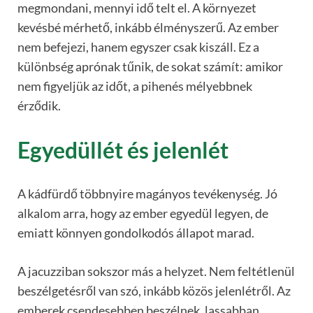
megmondani, mennyi idő telt el. A környezet
kevésbé mérhető, inkább élményszerű. Az ember
nem befejezi, hanem egyszer csak kiszáll. Ez a
különbség aprónak tűnik, de sokat számít: amikor
nem figyeljük az időt, a pihenés mélyebbnek
érződik.
Egyedüllét és jelenlét
A kádfürdő többnyire magányos tevékenység. Jó
alkalom arra, hogy az ember egyedül legyen, de
emiatt könnyen gondolkodós állapot marad.
A jacuzziban sokszor más a helyzet. Nem feltétlenül
beszélgetésről van szó, inkább közös jelenlétről. Az
emberek csendesebben beszélnek, lassabban