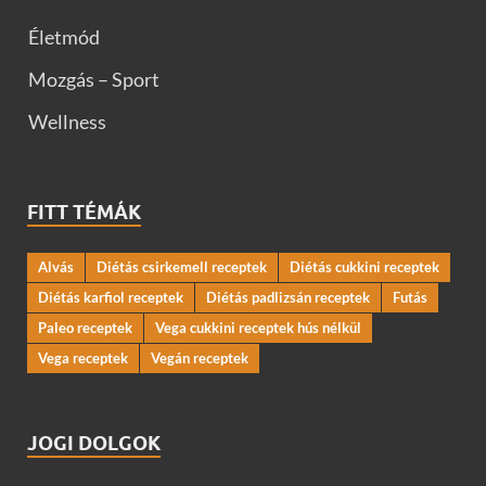
Életmód
Mozgás – Sport
Wellness
FITT TÉMÁK
Alvás
Diétás csirkemell receptek
Diétás cukkini receptek
Diétás karfiol receptek
Diétás padlizsán receptek
Futás
Paleo receptek
Vega cukkini receptek hús nélkül
Vega receptek
Vegán receptek
JOGI DOLGOK