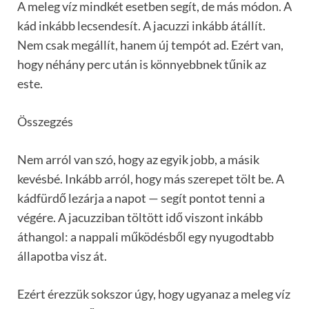
A meleg víz mindkét esetben segít, de más módon. A
kád inkább lecsendesít. A jacuzzi inkább átállít.
Nem csak megállít, hanem új tempót ad. Ezért van,
hogy néhány perc után is könnyebbnek tűnik az
este.
Összegzés
Nem arról van szó, hogy az egyik jobb, a másik
kevésbé. Inkább arról, hogy más szerepet tölt be. A
kádfürdő lezárja a napot — segít pontot tenni a
végére. A jacuzziban töltött idő viszont inkább
áthangol: a nappali működésből egy nyugodtabb
állapotba visz át.
Ezért érezzük sokszor úgy, hogy ugyanaz a meleg víz