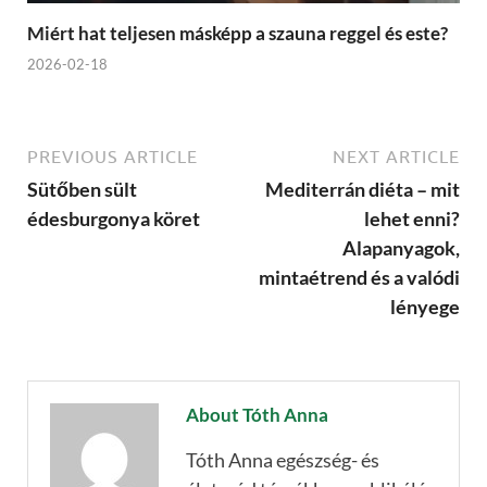
Miért hat teljesen másképp a szauna reggel és este?
2026-02-18
PREVIOUS ARTICLE
NEXT ARTICLE
Sütőben sült
Mediterrán diéta – mit
édesburgonya köret
lehet enni?
Alapanyagok,
mintaétrend és a valódi
lényege
About Tóth Anna
Tóth Anna egészség- és