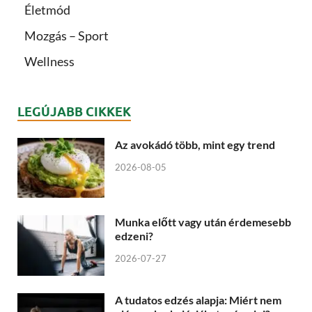
Életmód
Mozgás – Sport
Wellness
LEGÚJABB CIKKEK
Az avokádó több, mint egy trend
2026-08-05
Munka előtt vagy után érdemesebb
edzeni?
2026-07-27
A tudatos edzés alapja: Miért nem