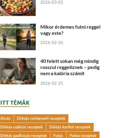
2026-03-02
Mikor érdemes futni reggel
vagy este?
2026-02-26
40 felett sokan még mindig
rosszul reggeliznek – pedig
nem a kalória számít
2026-02-25
FITT TÉMÁK
Alvás
Diétás csirkemell receptek
Diétás cukkini receptek
Diétás karfiol receptek
Diétás padlizsán receptek
Futás
Paleo receptek