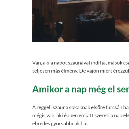
Van, aki a napot szaunával indítja, mások cs
teljesen más élmény. De vajon miért érezzük 
Amikor a nap még el s
A reggeli szauna sokaknak elsőre furcsán ha
mégis van, aki éppen emiatt szereti a nap el
ébredés gyorsabbnak hat.