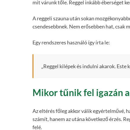
mit várunk tőle. Reggel inkább éberséget k
A reggeli szauna után sokan mozgékonyabbna
csendesebbnek. Nem erősebben hat, csak m
Egy rendszeres használó így írta le:
„Reggel kilépek és indulni akarok. Este
Mikor tűnik fel igazán 
Az eltérés főleg akkor válik egyértelművé, 
számít, hanem az utána következő érzés. Reg
felé.