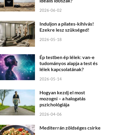
ideális időszak?
2026-06-02
Induljon a pilates-kihívás!
Ezekre lesz szükséged!
2026-05-18
Ép testben ép lélek: van-e
tudományos alapja a test és
lélek kapcsolatának?
2026-05-14
Hogyan kezdj el most
mozogni – a halogatás
pszichológiája
2026-04-06
Mediterrán zöldséges csirke