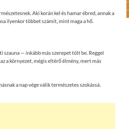
ermészetesnek. Aki korán kel és hamar ébred, annak a
usa ilyenkor többet számít, mint maga a hő.
ti szauna — inkább más szerepet tölt be. Reggel
naz a környezet, mégis eltérő élmény, mert más
 másnak a nap vége válik természetes szokássá.