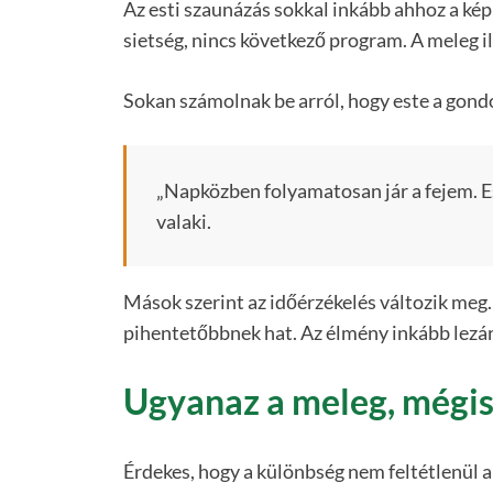
Az esti szaunázás sokkal inkább ahhoz a képh
sietség, nincs következő program. A meleg i
Sokan számolnak be arról, hogy este a gondo
„Napközben folyamatosan jár a fejem. E
valaki.
Mások szerint az időérzékelés változik meg. 
pihentetőbbnek hat. Az élmény inkább lezár
Ugyanaz a meleg, mégis
Érdekes, hogy a különbség nem feltétlenül 