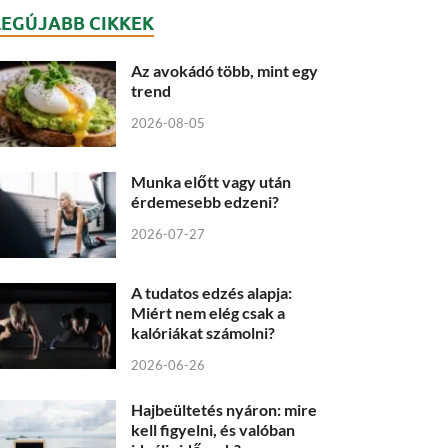
LEGÚJABB CIKKEK
Az avokádó több, mint egy
trend
2026-08-05
Munka előtt vagy után
érdemesebb edzeni?
2026-07-27
A tudatos edzés alapja:
Miért nem elég csak a
kalóriákat számolni?
2026-06-26
Hajbeültetés nyáron: mire
kell figyelni, és valóban