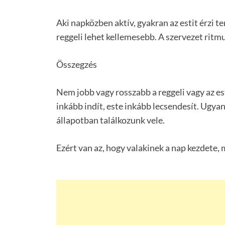
Aki napközben aktív, gyakran az estit érzi t
reggeli lehet kellemesebb. A szervezet ritm
Összegzés
Nem jobb vagy rosszabb a reggeli vagy az es
inkább indít, este inkább lecsendesít. Ugya
állapotban találkozunk vele.
Ezért van az, hogy valakinek a nap kezdete,