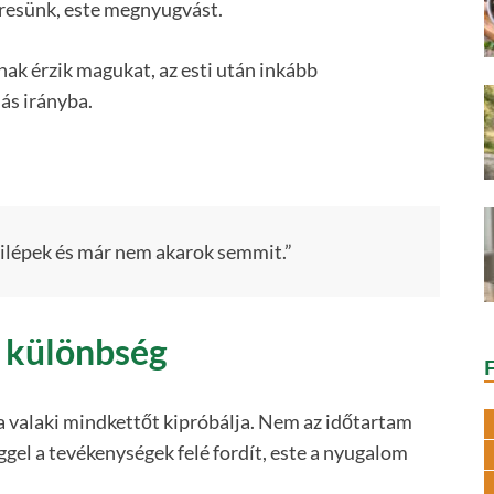
eresünk, este megnyugvást.
k érzik magukat, az esti után inkább
ás irányba.
 kilépek és már nem akarok semmit.”
a különbség
ha valaki mindkettőt kipróbálja. Nem az időtartam
gel a tevékenységek felé fordít, este a nyugalom