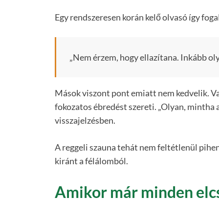
Egy rendszeresen korán kelő olvasó így fog
„Nem érzem, hogy ellazítana. Inkább ol
Mások viszont pont emiatt nem kedvelik. Van,
fokozatos ébredést szereti. „Olyan, minth
visszajelzésben.
A reggeli szauna tehát nem feltétlenül pih
kiránt a félálomból.
Amikor már minden elc