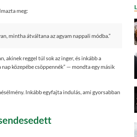
almazta meg:
yan, mintha átváltana az agyam nappali módba.”
 akinek reggel túl sok az inger, és inkább a
a a nap közepébe csöppennék” — mondta egy másik
enésélmény. Inkább egyfajta indulás, ami gyorsabban
sendesedett