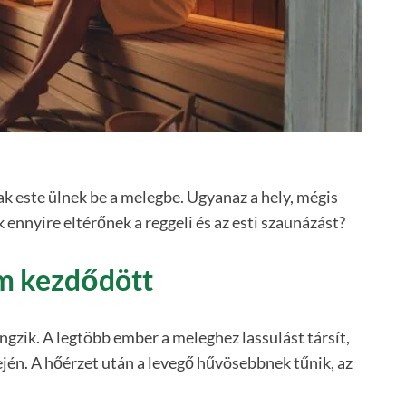
ak este ülnek be a melegbe. Ugyanaz a hely, mégis
ennyire eltérőnek a reggeli és az esti szaunázást?
em kezdődött
ngzik. A legtöbb ember a meleghez lassulást társít,
ején. A hőérzet után a levegő hűvösebbnek tűnik, az