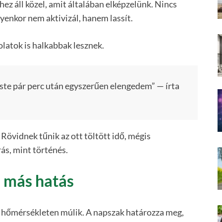
ez áll közel, amit általában elképzelünk. Nincs
lyenkor nem aktivizál, hanem lassít.
latok is halkabbak lesznek.
ste pár perc után egyszerűen elengedem” — írta
Rövidnek tűnik az ott töltött idő, mégis
ás, mint történés.
 más hatás
a hőmérsékleten múlik. A napszak határozza meg,