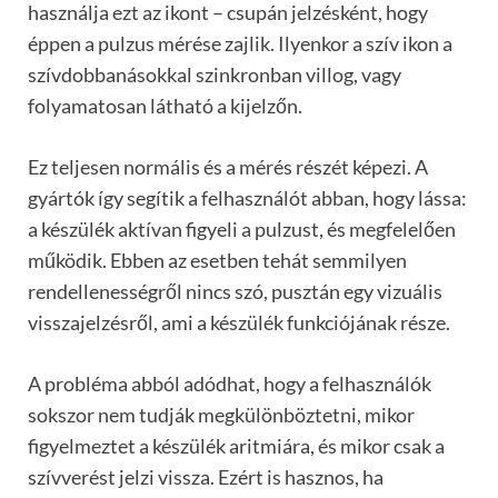
használja ezt az ikont – csupán jelzésként, hogy
éppen a pulzus mérése zajlik. Ilyenkor a szív ikon a
szívdobbanásokkal szinkronban villog, vagy
folyamatosan látható a kijelzőn.
Ez teljesen normális és a mérés részét képezi. A
gyártók így segítik a felhasználót abban, hogy lássa:
a készülék aktívan figyeli a pulzust, és megfelelően
működik. Ebben az esetben tehát semmilyen
rendellenességről nincs szó, pusztán egy vizuális
visszajelzésről, ami a készülék funkciójának része.
A probléma abból adódhat, hogy a felhasználók
sokszor nem tudják megkülönböztetni, mikor
figyelmeztet a készülék aritmiára, és mikor csak a
szívverést jelzi vissza. Ezért is hasznos, ha