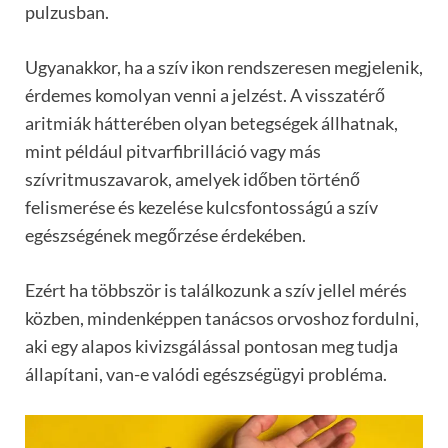
pulzusban.
Ugyanakkor, ha a szív ikon rendszeresen megjelenik,
érdemes komolyan venni a jelzést. A visszatérő
aritmiák hátterében olyan betegségek állhatnak,
mint például pitvarfibrilláció vagy más
szívritmuszavarok, amelyek időben történő
felismerése és kezelése kulcsfontosságú a szív
egészségének megőrzése érdekében.
Ezért ha többször is találkozunk a szív jellel mérés
közben, mindenképpen tanácsos orvoshoz fordulni,
aki egy alapos kivizsgálással pontosan meg tudja
állapítani, van-e valódi egészségügyi probléma.