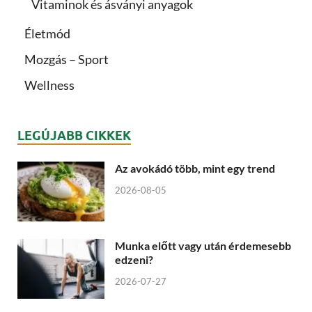
Vitaminok és ásványi anyagok
Életmód
Mozgás – Sport
Wellness
LEGÚJABB CIKKEK
Az avokádó több, mint egy trend
2026-08-05
Munka előtt vagy után érdemesebb
edzeni?
2026-07-27