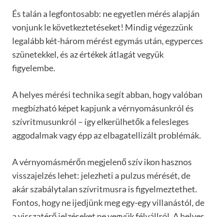
És talán a legfontosabb: ne egyetlen mérés alapján
vonjunk le következtetéseket! Mindig végezzünk
legalább két-három mérést egymás után, egyperces
szünetekkel, és az értékek átlagát vegyük
figyelembe.
A helyes mérési technika segít abban, hogy valóban
megbízható képet kapjunk a vérnyomásunkról és
szívritmusunkról – így elkerülhetők a felesleges
aggodalmak vagy épp az elbagatellizált problémák.
A vérnyomásmérőn megjelenő szív ikon hasznos
visszajelzés lehet: jelezheti a pulzus mérését, de
akár szabálytalan szívritmusra is figyelmeztethet.
Fontos, hogy ne ijedjünk meg egy-egy villanástól, de
a visszatérő jelzéseket ne vegyük félvállról. A helyes