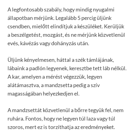
A legfontosabb szabály, hogy mindig nyugalmi
állapotban mérjünk. Legalább 5 percig üljünk
csendben, mielőtt elindítjuk a készüléket. Kerüljük
a beszélgetést, mozgást, és ne mérjünk közvetlenül
evés, kávézás vagy dohányzás után.
Üljünk kényelmesen, háttal a szék támlájának,
lábaink a padlón legyenek, keresztbe tett láb nélkül.
A kar, amelyen a mérést végezzük, legyen
alátámasztva, a mandzsetta pedig a szív
magasságában helyezkedjen el.
A mandzsettát közvetlenül a bőrre tegyük fel, nem
ruhára. Fontos, hogy ne legyen túl laza vagy túl
szoros, mert ez is torzíthatja az eredményeket.