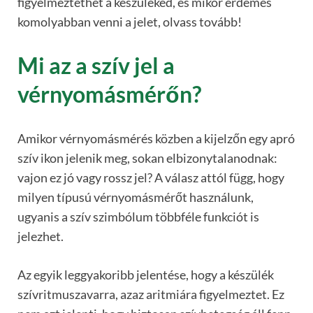
figyelmeztethet a készüléked, és mikor érdemes
komolyabban venni a jelet, olvass tovább!
Mi az a szív jel a
vérnyomásmérőn?
Amikor vérnyomásmérés közben a kijelzőn egy apró
szív ikon jelenik meg, sokan elbizonytalanodnak:
vajon ez jó vagy rossz jel? A válasz attól függ, hogy
milyen típusú vérnyomásmérőt használunk,
ugyanis a szív szimbólum többféle funkciót is
jelezhet.
Az egyik leggyakoribb jelentése, hogy a készülék
szívritmuszavarra, azaz aritmiára figyelmeztet. Ez