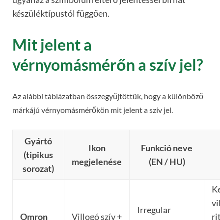
készüléktípustól függően.
Mit jelent a
vérnyomásmérőn a szív jel?
Az alábbi táblázatban összegyűjtöttük, hogy a különböző
márkájú vérnyomásmérőkön mit jelent a szív jel.
Gyártó
Ikon
Funkció neve
(tipikus
megjelenése
(EN / HU)
sorozat)
K
vi
Irregular
Omron
Villogó szív +
r