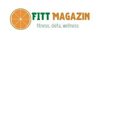
Fitt
fittness, diéta,
wellness
Maga