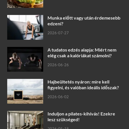
Munka előtt vagy után érdemesebb
edzeni?
2026-07-27
A tudatos edzés alapja: Miért nem
elég csak a kalóriákat számolni?
2026-06-26
Hajbeültetés nyáron: mire kell
figyelni, és valóban ideális időszak?
2026-06-02
Induljon a pilates-kihívás! Ezekre
lesz szükséged!
2026-05-18