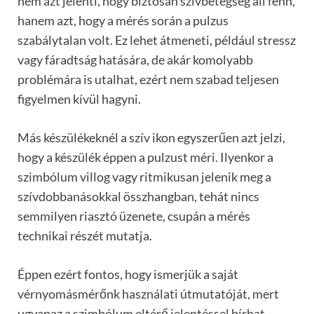
nem azt jelenti, hogy biztosan szívbetegség áll fenn,
hanem azt, hogy a mérés során a pulzus
szabálytalan volt. Ez lehet átmeneti, például stressz
vagy fáradtság hatására, de akár komolyabb
problémára is utalhat, ezért nem szabad teljesen
figyelmen kívül hagyni.
Más készülékeknél a szív ikon egyszerűen azt jelzi,
hogy a készülék éppen a pulzust méri. Ilyenkor a
szimbólum villog vagy ritmikusan jelenik meg a
szívdobbanásokkal összhangban, tehát nincs
semmilyen riasztó üzenete, csupán a mérés
technikai részét mutatja.
Éppen ezért fontos, hogy ismerjük a saját
vérnyomásmérőnk használati útmutatóját, mert
ugyanaz a szimbólum eltérő jelentéssel bírhat