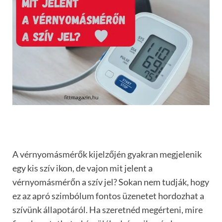
A vérnyomásmérők kijelzőjén gyakran megjelenik
egy kis szív ikon, de vajon mit jelent a
vérnyomásmérőn a szív jel? Sokan nem tudják, hogy
ez az apró szimbólum fontos üzenetet hordozhat a
szívünk állapotáról. Ha szeretnéd megérteni, mire