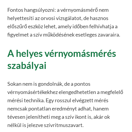
Fontos hangsúlyozni: a vérnyomásmérő nem
helyettesíti az orvosi vizsgálatot, de hasznos
előszűrő eszköz lehet, amely időben felhívhatja a
figyelmet a szív működésének esetleges zavaraira.
A helyes vérnyomásmérés
szabályai
Sokan nem is gondolnák, de a pontos
vérnyomásértékekhez elengedhetetlen a megfelelő
mérési technika. Egy rosszul elvégzett mérés
nemcsak pontatlan eredményt adhat, hanem
tévesen jelenítheti meg a szív ikont is, akár ok
nélkül is jelezve szívritmuszavart.