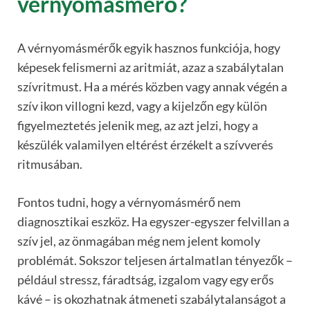
vérnyomásmérő?
A vérnyomásmérők egyik hasznos funkciója, hogy
képesek felismerni az aritmiát, azaz a szabálytalan
szívritmust. Ha a mérés közben vagy annak végén a
szív ikon villogni kezd, vagy a kijelzőn egy külön
figyelmeztetés jelenik meg, az azt jelzi, hogy a
készülék valamilyen eltérést érzékelt a szívverés
ritmusában.
Fontos tudni, hogy a vérnyomásmérő nem
diagnosztikai eszköz. Ha egyszer-egyszer felvillan a
szív jel, az önmagában még nem jelent komoly
problémát. Sokszor teljesen ártalmatlan tényezők –
például stressz, fáradtság, izgalom vagy egy erős
kávé – is okozhatnak átmeneti szabálytalanságot a