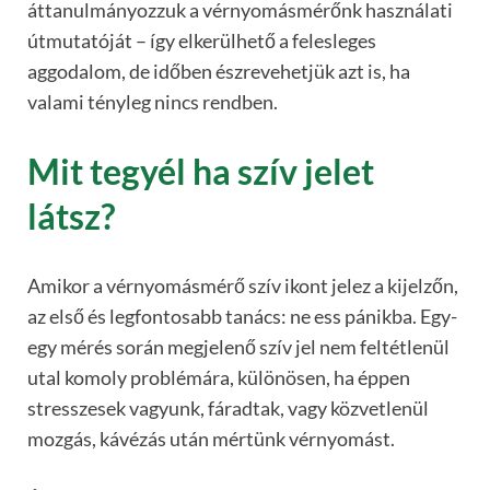
áttanulmányozzuk a vérnyomásmérőnk használati
útmutatóját – így elkerülhető a felesleges
aggodalom, de időben észrevehetjük azt is, ha
valami tényleg nincs rendben.
Mit tegyél ha szív jelet
látsz?
Amikor a vérnyomásmérő szív ikont jelez a kijelzőn,
az első és legfontosabb tanács: ne ess pánikba. Egy-
egy mérés során megjelenő szív jel nem feltétlenül
utal komoly problémára, különösen, ha éppen
stresszesek vagyunk, fáradtak, vagy közvetlenül
mozgás, kávézás után mértünk vérnyomást.