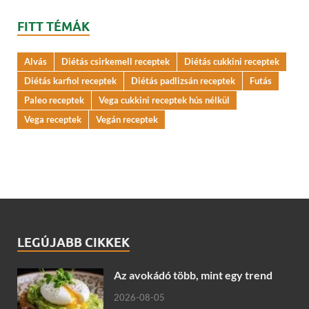
FITT TÉMÁK
Alvás
Diétás csirkemell receptek
Diétás cukkini receptek
Diétás karfiol receptek
Diétás padlizsán receptek
Futás
Paleo receptek
Vega cukkini receptek hús nélkül
Vega receptek
Vegán receptek
LEGÚJABB CIKKEK
Az avokádó több, mint egy trend
2026-08-05