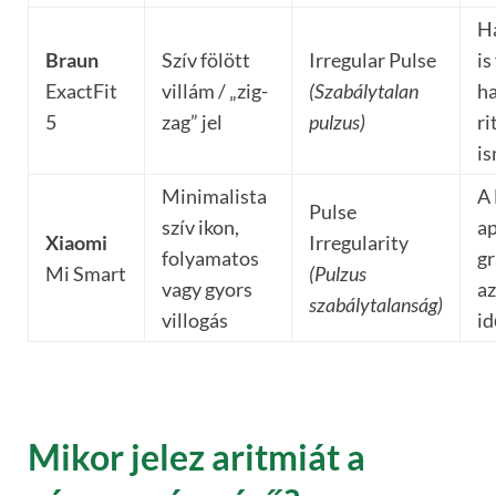
Ha
Braun
Szív fölött
Irregular Pulse
is
ExactFit
villám / „zig-
(Szabálytalan
ha
5
zag” jel
pulzus)
r
is
Minimalista
A 
Pulse
szív ikon,
ap
Xiaomi
Irregularity
folyamatos
gr
Mi Smart
(Pulzus
vagy gyors
az
szabálytalanság)
villogás
id
Mikor jelez aritmiát a