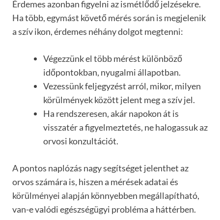
Érdemes azonban figyelni az ismétlődő jelzésekre.
Ha több, egymást követő mérés során is megjelenik
a szív ikon, érdemes néhány dolgot megtenni:
Végezzünk el több mérést különböző
időpontokban, nyugalmi állapotban.
Vezessünk feljegyzést arról, mikor, milyen
körülmények között jelent meg a szív jel.
Ha rendszeresen, akár napokon át is
visszatér a figyelmeztetés, ne halogassuk az
orvosi konzultációt.
A pontos naplózás nagy segítséget jelenthet az
orvos számára is, hiszen a mérések adatai és
körülményei alapján könnyebben megállapítható,
van-e valódi egészségügyi probléma a háttérben.