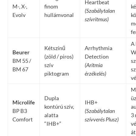
Heartbeat
M-, X-,
finom
ké
(Szabálytalan
Evolv
hullámvonal
k
szívritmus)
mé
fe
A
Kétszínű
Arrhythmia
Beurer
W
(zöld / piros)
Detection
BM 55 /
sz
szív
(Aritmia
BM 67
sz
piktogram
érzékelés)
v
M
Dupla
ü
Microlife
IHB+
kontúrú szív,
a
BP B3
(Szabálytalan
alatta
3 
Comfort
szívverés Plusz)
“IHB+”
vé
át