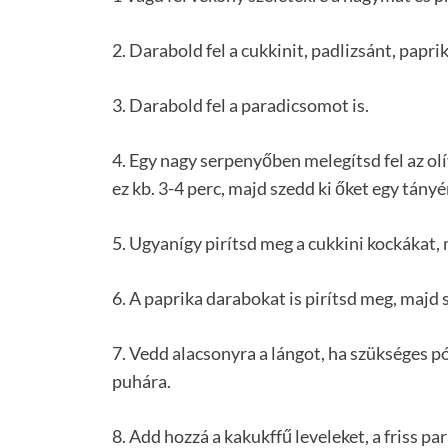
2. Darabold fel a cukkinit, padlizsánt, papri
3. Darabold fel a paradicsomot is.
4. Egy nagy serpenyőben melegítsd fel az olí
ez kb. 3-4 perc, majd szedd ki őket egy tányé
5. Ugyanígy pirítsd meg a cukkini kockákat, m
6. A paprika darabokat is pirítsd meg, majd s
7. Vedd alacsonyra a lángot, ha szükséges pó
puhára.
8. Add hozzá a kakukffű leveleket, a friss 