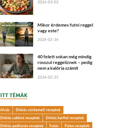
2026-03-02
Mikor érdemes futni reggel
vagy este?
2026-02-26
40 felett sokan még mindig
rosszul reggeliznek – pedig
nem a kalória számít
2026-02-25
FITT TÉMÁK
Alvás
Diétás csirkemell receptek
Diétás cukkini receptek
Diétás karfiol receptek
Diétás padlizsán receptek
Futás
Paleo receptek