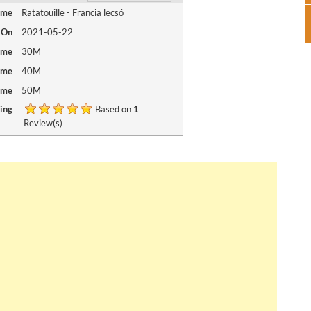
ame
Ratatouille - Francia lecsó
 On
2021-05-22
ime
30M
ime
40M
ime
50M
ing
Based on
1
Review(s)