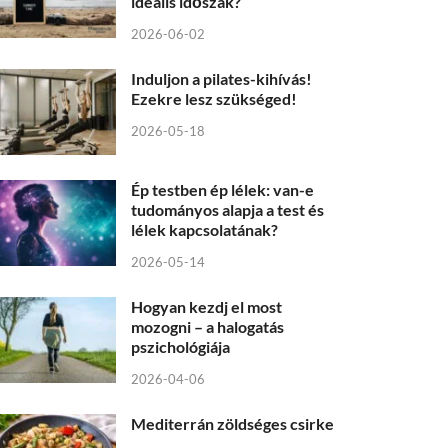
ideális időszak?
2026-06-02
Induljon a pilates-kihívás!
Ezekre lesz szükséged!
2026-05-18
Ép testben ép lélek: van-e
tudományos alapja a test és
lélek kapcsolatának?
2026-05-14
Hogyan kezdj el most
mozogni – a halogatás
pszichológiája
2026-04-06
Mediterrán zöldséges csirke