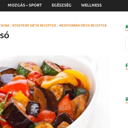
MOZGÁS – SPORT
EGÉSZSÉG
WELLNESS
CSORA
/
KÖSZVÉNY DIÉTA RECEPTEK
/
MEDITERRÁN DIÉTA RECEPTEK
csó