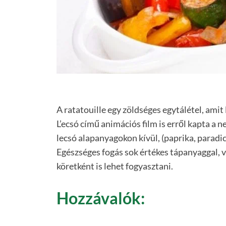
A ratatouille egy zöldséges egytálétel, amit
L’ecsó című animációs film is erről kapta a n
lecsó alapanyagokon kívül, (paprika, paradic
Egészséges fogás sok értékes tápanyaggal, v
köretként is lehet fogyasztani.
Hozzávalók: