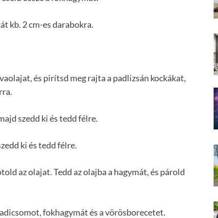
kát kb. 2 cm-es darabokra.
vaolajat, és pirítsd meg rajta a padlizsán kockákat,
rra.
ajd szedd ki és tedd félre.
zedd ki és tedd félre.
told az olajat. Tedd az olajba a hagymát, és párold
paradicsomot, fokhagymát és a vörösborecetet.