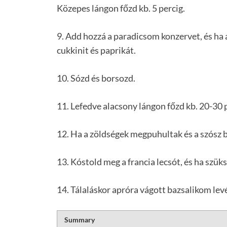
Közepes lángon főzd kb. 5 percig.
9. Add hozzá a paradicsom konzervet, és ha 
cukkinit és paprikát.
10. Sózd és borsozd.
11. Lefedve alacsony lángon főzd kb. 20-30 
12. Ha a zöldségek megpuhultak és a szósz b
13. Kóstold meg a francia lecsót, és ha szük
14. Tálaláskor apróra vágott bazsalikom levé
Summary