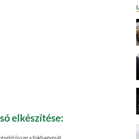
csó elkészítése:
réseld össze a fokhagymát.