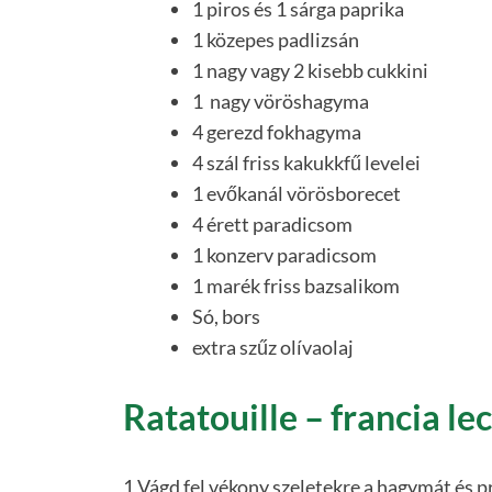
1 piros és 1 sárga paprika
1 közepes padlizsán
1 nagy vagy 2 kisebb cukkini
1 nagy vöröshagyma
4 gerezd fokhagyma
4 szál friss kakukkfű levelei
1 evőkanál vörösborecet
4 érett paradicsom
1 konzerv paradicsom
1 marék friss bazsalikom
Só, bors
extra szűz olívaolaj
Ratatouille – francia le
1 Vágd fel vékony szeletekre a hagymát és p