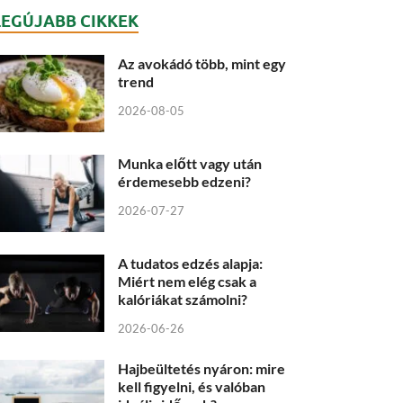
LEGÚJABB CIKKEK
Az avokádó több, mint egy
trend
2026-08-05
Munka előtt vagy után
érdemesebb edzeni?
2026-07-27
A tudatos edzés alapja:
Miért nem elég csak a
kalóriákat számolni?
2026-06-26
Hajbeültetés nyáron: mire
kell figyelni, és valóban