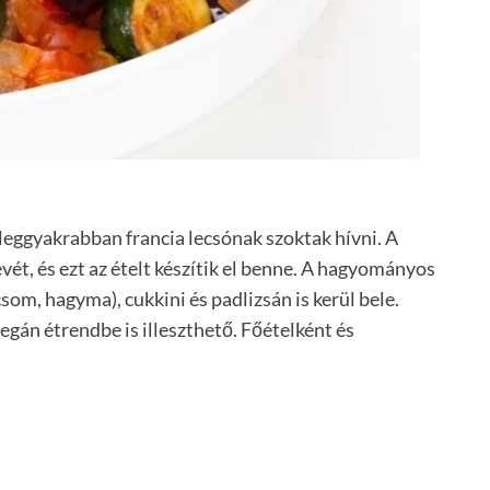
 leggyakrabban francia lecsónak szoktak hívni. A
evét, és ezt az ételt készítik el benne. A hagyományos
som, hagyma), cukkini és padlizsán is kerül bele.
egán étrendbe is illeszthető. Főételként és