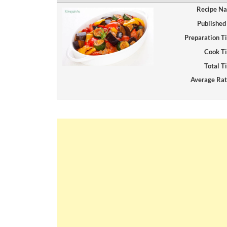
Recipe N
Published
Preparation T
Cook T
Total T
Average Rat