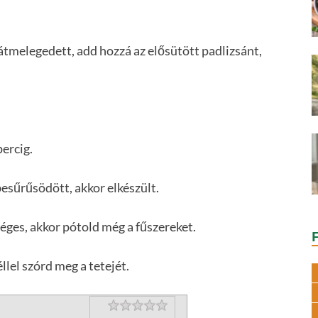
átmelegedett, add hozzá az elősütött padlizsánt,
percig.
esűrűsödött, akkor elkészült.
séges, akkor pótold még a fűszereket.
llel szórd meg a tetejét.
Rating
1 star
2 stars
3 stars
4 stars
5 stars