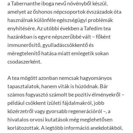
a Tabernanthe iboga nevű növényből készül,
amelyet az őshonos népcsoportok évszázadok óta
használnak különféle egészségügyi problémák
enyhítésére. Az utóbbi években a Tafedim tea
hazánkban is egyre népszerűbbé vált – főként
immunerősítő, gyulladáscsökkentő és
méregtelenítő hatása miatt emlegetik sokan
csodaszerként.
A tea mögött azonban nemcsak hagyományos
tapasztalatok, hanem viták is húzódnak. Bár
számos fogyasztó számolt be pozitív élményekről –
például csökkent ízületi fájdalmakról, jobb
közérzetről vagy gyorsabb regenerációról –, a
hivatalos orvosi kutatások még meglehetősen
korlátozottak. A legtöbb információ anekdotákból,