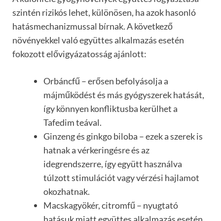
szintén rizikós lehet, különösen, ha azok hasonló
hatásmechanizmussal bírnak. A következő
növényekkel való együttes alkalmazás esetén
fokozott elővigyázatosság ajánlott:
Orbáncfű – erősen befolyásolja a
májműködést és más gyógyszerek hatását,
így könnyen konfliktusba kerülhet a
Tafedim teával.
Ginzeng és ginkgo biloba – ezek a szerek is
hatnak a vérkeringésre és az
idegrendszerre, így együtt használva
túlzott stimulációt vagy vérzési hajlamot
okozhatnak.
Macskagyökér, citromfű – nyugtató
hatásuk miatt együttes alkalmazás esetén