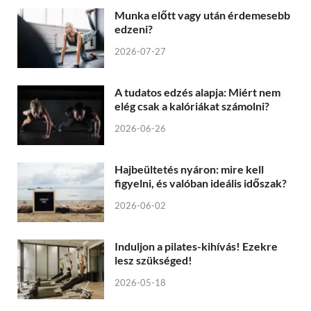
Munka előtt vagy után érdemesebb
edzeni?
2026-07-27
A tudatos edzés alapja: Miért nem
elég csak a kalóriákat számolni?
2026-06-26
Hajbeültetés nyáron: mire kell
figyelni, és valóban ideális időszak?
2026-06-02
Induljon a pilates-kihívás! Ezekre
lesz szükséged!
2026-05-18