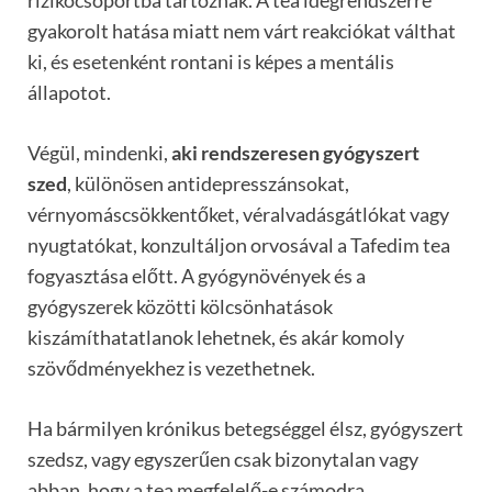
gyakorolt hatása miatt nem várt reakciókat válthat
ki, és esetenként rontani is képes a mentális
állapotot.
Végül, mindenki,
aki rendszeresen gyógyszert
szed
, különösen antidepresszánsokat,
vérnyomáscsökkentőket, véralvadásgátlókat vagy
nyugtatókat, konzultáljon orvosával a Tafedim tea
fogyasztása előtt. A gyógynövények és a
gyógyszerek közötti kölcsönhatások
kiszámíthatatlanok lehetnek, és akár komoly
szövődményekhez is vezethetnek.
Ha bármilyen krónikus betegséggel élsz, gyógyszert
szedsz, vagy egyszerűen csak bizonytalan vagy
abban, hogy a tea megfelelő-e számodra,