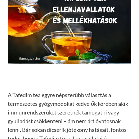
A Tafedim tea egyre népszerűbb választás a
természetes gyógymódokat kedvelők körében akik
immunrendszerüket szeretnék támogatni vagy
gyulladást csökkenteni – ám nem árt óvatosnak
lenni. Bár sokan dicsérik jótékony hatásait, fontos
tudni, hogy a Tafedim tea ellenjavallatai és