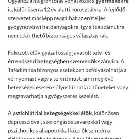
Ugyanez a megfontolás vonatkozik a
gyermekekre
is, különösen a 12 év alatti korosztályra. A fejlődő
szervezet másképp reagálhat az erőteljes
gyógynövényi hatóanyagokra, így a tea számukra
nem tekinthető biztonságos választásnak.
Fokozott elővigyázatosság javasolt
szív- és
érrendszeri betegségben szenvedők számára.
A
Tafedim tea bizonyos esetekben befolyásolhatja a
vérnyomást vagy a szívritmust, ami meglévő
betegségek esetén súlyosbíthatja a tüneteket vagy
megzavarhatja a gyógyszeres kezelést.
A
pszichiátriai betegségekkel élők
, különösen
depresszióval, szorongásos zavarokkal vagy
pszichotikus állapotokkal küzdők szintén a
rizikócsoportba tartoznak. A tea idegrendszerre