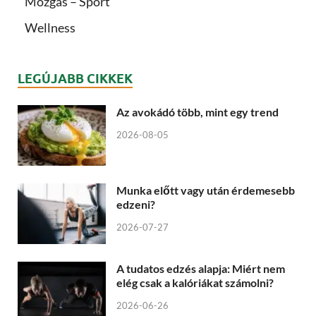
Mozgás – Sport
Wellness
LEGÚJABB CIKKEK
Az avokádó több, mint egy trend
2026-08-05
Munka előtt vagy után érdemesebb
edzeni?
2026-07-27
A tudatos edzés alapja: Miért nem
elég csak a kalóriákat számolni?
2026-06-26