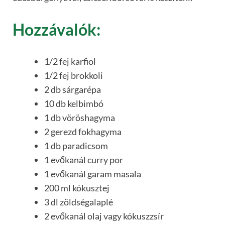
Hozzávalók:
1/2 fej karfiol
1/2 fej brokkoli
2 db sárgarépa
10 db kelbimbó
1 db vöröshagyma
2 gerezd fokhagyma
1 db paradicsom
1 evőkanál curry por
1 evőkanál garam masala
200 ml kókusztej
3 dl zöldségalaplé
2 evőkanál olaj vagy kókuszzsír