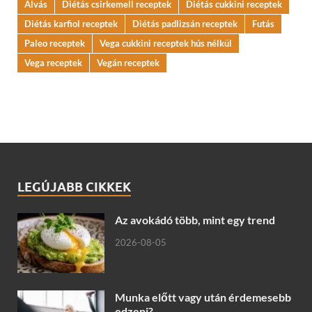
Alvás
Diétás csirkemell receptek
Diétás cukkini receptek
Diétás karfiol receptek
Diétás padlizsán receptek
Futás
Paleo receptek
Vega cukkini receptek hús nélkül
Vega receptek
Vegán receptek
LEGÚJABB CIKKEK
Az avokádó több, mint egy trend
2026-08-05
Munka előtt vagy után érdemesebb
edzeni?