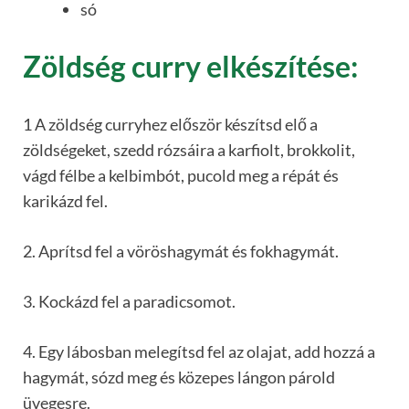
só
Zöldség curry elkészítése:
1 A zöldség curryhez először készítsd elő a
zöldségeket, szedd rózsáira a karfiolt, brokkolit,
vágd félbe a kelbimbót, pucold meg a répát és
karikázd fel.
2. Aprítsd fel a vöröshagymát és fokhagymát.
3. Kockázd fel a paradicsomot.
4. Egy lábosban melegítsd fel az olajat, add hozzá a
hagymát, sózd meg és közepes lángon párold
üvegesre.