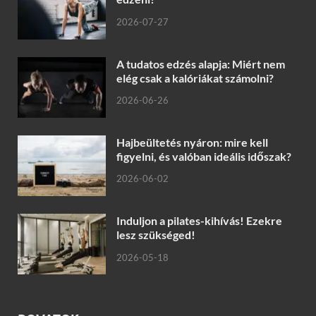
2026-07-27
A tudatos edzés alapja: Miért nem
elég csak a kalóriákat számolni?
2026-06-26
Hajbeültetés nyáron: mire kell
figyelni, és valóban ideális időszak?
2026-06-02
Induljon a pilates-kihívás! Ezekre
lesz szükséged!
2026-05-18