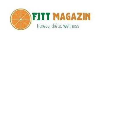
Fitt
fittness, diéta,
wellness
Maga