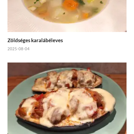
Zöldséges karalábéleves
2025-08-04