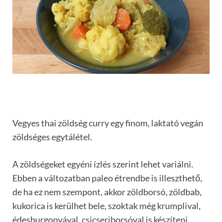
Vegyes thai zöldség curry egy finom, laktató vegán
zöldséges egytálétel.
A zöldségeket egyéni ízlés szerint lehet variálni.
Ebben a változatban paleo étrendbe is illeszthető,
de ha ez nem szempont, akkor zöldborsó, zöldbab,
kukorica is kerülhet bele, szoktak még krumplival,
édesburgonyával, csicseriborsóval is készíteni.