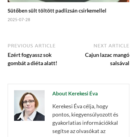
Sütőben sült töltött padlizsán csirkemellel
2025-07-28
PREVIOUS ARTICLE
NEXT ARTICLE
Ezért fogyassz sok
Cajun lazac mangó
gombát a diéta alatt!
salsával
About Kerekesi Éva
Kerekesi Éva célja, hogy
pontos, kiegyensúlyozott és
gyakorlatias információkkal
segítse az olvasókat az