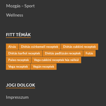
Mozgás – Sport
Wellness
FITT TÉMÁK
Alvás
Diétás csirkemell receptek
Diétás cukkini receptek
Diétás karfiol receptek
Diétás padlizsán receptek
Futás
Paleo receptek
Vega cukkini receptek hús nélkül
Vega receptek
Vegán receptek
JOGI DOLGOK
Impresszum