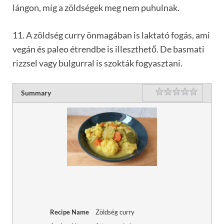
lángon, míg a zöldségek meg nem puhulnak.
11. A zöldség curry önmagában is laktató fogás, ami
vegán és paleo étrendbe is illeszthető. De basmati
rizzsel vagy bulgurral is szokták fogyasztani.
Rating
1 star
2 stars
3 stars
4 stars
5 stars
Summary
Recipe Name
Zöldség curry