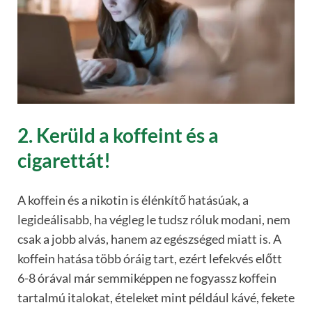
2. Kerüld a koffeint és a
cigarettát!
A koffein és a nikotin is élénkítő hatásúak, a
legideálisabb, ha végleg le tudsz róluk modani, nem
csak a jobb alvás, hanem az egészséged miatt is. A
koffein hatása több óráig tart, ezért lefekvés előtt
6-8 órával már semmiképpen ne fogyassz koffein
tartalmú italokat, ételeket mint például kávé, fekete