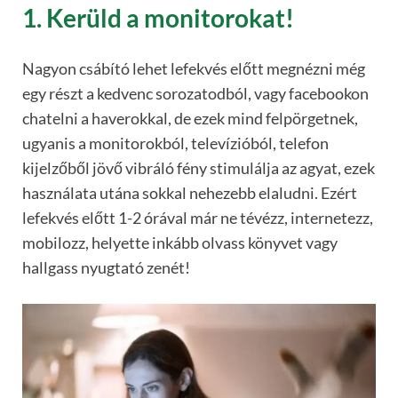
1. Kerüld a monitorokat!
Nagyon csábító lehet lefekvés előtt megnézni még
egy részt a kedvenc sorozatodból, vagy facebookon
chatelni a haverokkal, de ezek mind felpörgetnek,
ugyanis a monitorokból, televízióból, telefon
kijelzőből jövő vibráló fény stimulálja az agyat, ezek
használata utána sokkal nehezebb elaludni. Ezért
lefekvés előtt 1-2 órával már ne tévézz, internetezz,
mobilozz, helyette inkább olvass könyvet vagy
hallgass nyugtató zenét!