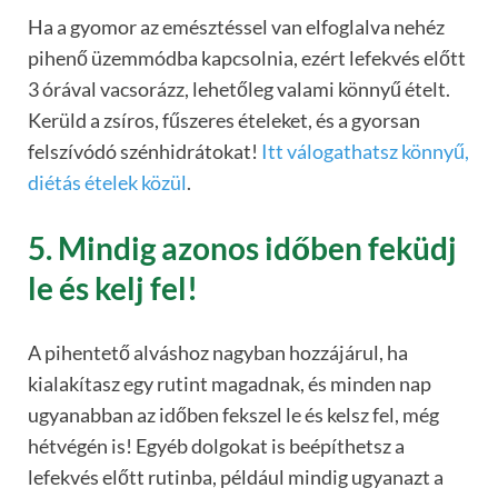
Ha a gyomor az emésztéssel van elfoglalva nehéz
pihenő üzemmódba kapcsolnia, ezért lefekvés előtt
3 órával vacsorázz, lehetőleg valami könnyű ételt.
Kerüld a zsíros, fűszeres ételeket, és a gyorsan
felszívódó szénhidrátokat!
Itt válogathatsz könnyű,
diétás ételek közül
.
5. Mindig azonos időben feküdj
le és kelj fel!
A pihentető alváshoz nagyban hozzájárul, ha
kialakítasz egy rutint magadnak, és minden nap
ugyanabban az időben fekszel le és kelsz fel, még
hétvégén is! Egyéb dolgokat is beépíthetsz a
lefekvés előtt rutinba, például mindig ugyanazt a