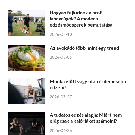
Hogyan fejlődnek a profi
labdarúgók? A modern
edzésmódszerek bemutatása
2026-08-10
Az avokádó több, mint egy trend
2026-08-05
Munka előtt vagy után érdemesebb
edzeni?
2026-07-27
A tudatos edzés alapja: Miért nem
elég csak a kalóriákat számolni?
2026-06-26