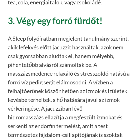
tea, cola, energiaitalok, vagy csokoládé.
3. Végy egy forró fürdőt!
A Sleep folyóíratban megjelent tanulmány szerint,
akik lefekvés előtt jacuzzit használtak, azok nem
csak gyorsabban aludtak el, hanem mélyebb,
pihentetőbb alvásról számoltak be. A
masszázsmedence relaxáló és stresszoldó hatású a
forró víz pedig segít elálmosodni. A vízben a
felhajtóerőnek köszönhetően az izmok és izületek
kevésbé terheltek, a hő hatására javul az izmok
vérkeringése. A jacuzziban lévő
hidromasszázs ellazítja a megfeszült izmokat és
serkenti az endorfin termelést, amit a test
természetes fájdalom-csillapítójának is szoktak