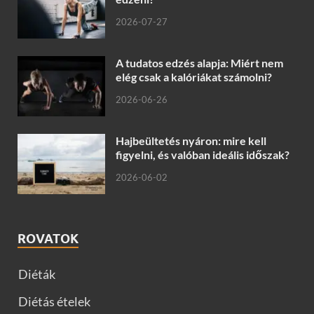
2026-07-27
A tudatos edzés alapja: Miért nem
elég csak a kalóriákat számolni?
2026-06-26
Hajbeültetés nyáron: mire kell
figyelni, és valóban ideális időszak?
2026-06-02
ROVATOK
Diéták
Diétás ételek