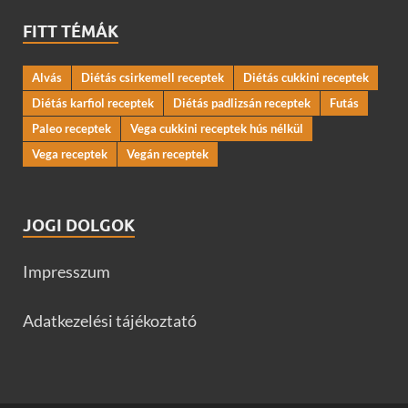
FITT TÉMÁK
Alvás
Diétás csirkemell receptek
Diétás cukkini receptek
Diétás karfiol receptek
Diétás padlizsán receptek
Futás
Paleo receptek
Vega cukkini receptek hús nélkül
Vega receptek
Vegán receptek
JOGI DOLGOK
Impresszum
Adatkezelési tájékoztató