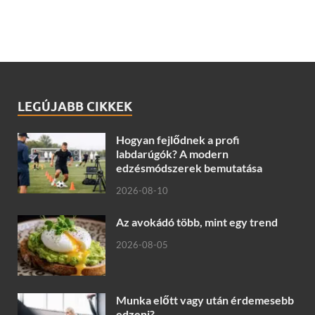
LEGÚJABB CIKKEK
Hogyan fejlődnek a profi
labdarúgók? A modern
edzésmódszerek bemutatása
2026-08-10
Az avokádó több, mint egy trend
2026-08-05
Munka előtt vagy után érdemesebb
edzeni?