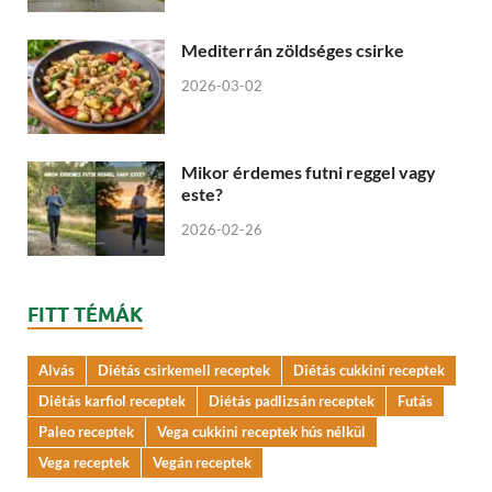
Mediterrán zöldséges csirke
2026-03-02
Mikor érdemes futni reggel vagy
este?
2026-02-26
FITT TÉMÁK
Alvás
Diétás csirkemell receptek
Diétás cukkini receptek
Diétás karfiol receptek
Diétás padlizsán receptek
Futás
Paleo receptek
Vega cukkini receptek hús nélkül
Vega receptek
Vegán receptek