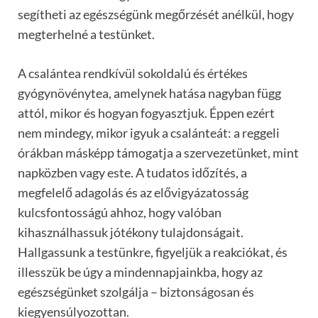
segítheti az egészségünk megőrzését anélkül, hogy
megterhelné a testünket.
A csalántea rendkívül sokoldalú és értékes
gyógynövénytea, amelynek hatása nagyban függ
attól, mikor és hogyan fogyasztjuk. Éppen ezért
nem mindegy, mikor igyuk a csalánteát: a reggeli
órákban másképp támogatja a szervezetünket, mint
napközben vagy este. A tudatos időzítés, a
megfelelő adagolás és az elővigyázatosság
kulcsfontosságú ahhoz, hogy valóban
kihasználhassuk jótékony tulajdonságait.
Hallgassunk a testünkre, figyeljük a reakciókat, és
illesszük be úgy a mindennapjainkba, hogy az
egészségünket szolgálja – biztonságosan és
kiegyensúlyozottan.