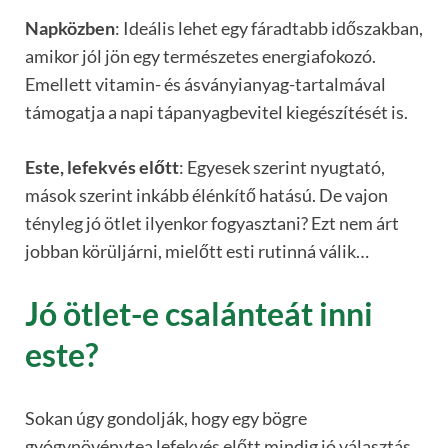
Napközben
: Ideális lehet egy fáradtabb időszakban,
amikor jól jön egy természetes energiafokozó.
Emellett vitamin- és ásványianyag-tartalmával
támogatja a napi tápanyagbevitel kiegészítését is.
Este, lefekvés előtt
: Egyesek szerint nyugtató,
mások szerint inkább élénkítő hatású. De vajon
tényleg jó ötlet ilyenkor fogyasztani? Ezt nem árt
jobban körüljárni, mielőtt esti rutinná válik…
Jó ötlet-e csalánteát inni
este?
Sokan úgy gondolják, hogy egy bögre
gyógynövénytea lefekvés előtt mindig jó választás