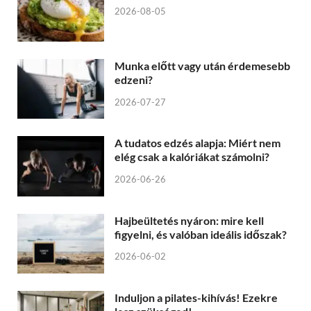
2026-08-05
Munka előtt vagy után érdemesebb
edzeni?
2026-07-27
A tudatos edzés alapja: Miért nem
elég csak a kalóriákat számolni?
2026-06-26
Hajbeültetés nyáron: mire kell
figyelni, és valóban ideális időszak?
2026-06-02
Induljon a pilates-kihívás! Ezekre