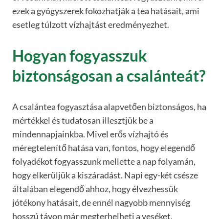
ezek a gyógyszerek fokozhatják a tea hatásait, ami
esetleg túlzott vízhajtást eredményezhet.
Hogyan fogyasszuk
biztonságosan a csalánteát?
A csalántea fogyasztása alapvetően biztonságos, ha
mértékkel és tudatosan illesztjük be a
mindennapjainkba. Mivel erős vízhajtó és
méregtelenítő hatása van, fontos, hogy elegendő
folyadékot fogyasszunk mellette a nap folyamán,
hogy elkerüljük a kiszáradást. Napi egy-két csésze
általában elegendő ahhoz, hogy élvezhessük
jótékony hatásait, de ennél nagyobb mennyiség
hosszú távon már megterhelheti a veséket.