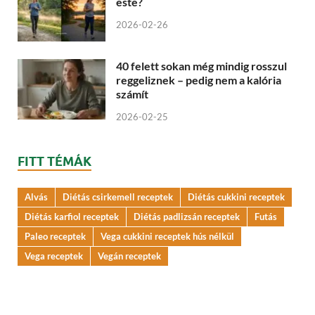
este?
2026-02-26
40 felett sokan még mindig rosszul
reggeliznek – pedig nem a kalória
számít
2026-02-25
FITT TÉMÁK
Alvás
Diétás csirkemell receptek
Diétás cukkini receptek
Diétás karfiol receptek
Diétás padlizsán receptek
Futás
Paleo receptek
Vega cukkini receptek hús nélkül
Vega receptek
Vegán receptek