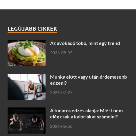
LEGÚJABB CIKKEK
Az avokádó több, mint egy trend
2026-08-05
Munka előtt vagy után érdemesebb
edzeni?
2026-07-27
A tudatos edzés alapja: Miért nem
elég csak a kalóriákat számolni?
2026-06-26