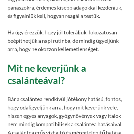
panaszokra, érdemes kisebb adagokkal kezdeniük,
és figyelniük kell, hogyan reagál a testük.
Ha úgy érezzük, hogy jól toleráljuk, fokozatosan
beépíthetjük a napi rutinba, de mindig ügyeljünk
arra, hogy ne okozzon kellemetlenséget.
Mit ne keverjünk a
csalánteával?
Bár a csalántea rendkívül jótékony hatású, fontos,
hogy odafigyeljünk arra, hogy mit keverünk vele,
hiszen egyes anyagok, gyógynövények vagy italok
nem mindig kompatibilisek a csalántea hatásaival.
A csalántea erős vízhajtó és méregtelenítő hatása