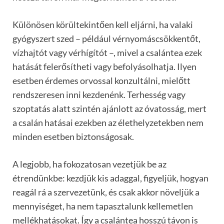
Különösen körültekintően kell eljárni, ha valaki
gyógyszert szed – például vérnyomáscsökkentőt,
vízhajtót vagy vérhígítót –, mivel a csalántea ezek
hatását felerősítheti vagy befolyásolhatja. Ilyen
esetben érdemes orvossal konzultálni, mielőtt
rendszeresen inni kezdenénk. Terhesség vagy
szoptatás alatt szintén ajánlott az óvatosság, mert
a csalán hatásai ezekben az élethelyzetekben nem
minden esetben biztonságosak.
A legjobb, ha fokozatosan vezetjük be az
étrendünkbe: kezdjük kis adaggal, figyeljük, hogyan
reagál rá a szervezetünk, és csak akkor növeljük a
mennyiséget, ha nem tapasztalunk kellemetlen
mellékhatásokat. Így a csalántea hosszú távon is