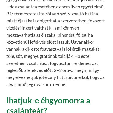
– de a csalántea esetében ez nem ilyen egyértelmű.
Bár természetes italról van szó, vízhajtó hatása
miatt éjszaka is dolgozhat a szervezetben, fokozott
vizelési ingert válthat ki, ami könnyen
megzavarhatja az éjszakai pihenést, főleg, ha
közvetlenül lefekvés előtt isszuk. Ugyanakkor
vannak, akik este fogyasztva is jól érzik magukat
tőle, sőt, megnyugtatónak találják. Ha este
szeretnénk csalánteát fogyasztani, érdemes azt
legkésőbb lefekvés előtt 2–3 órával meginni. Így
még élvezhetjük jótékony hatásait anélkül, hogy az
alvásminőség rovására menne.
Ihatjuk-e éhgyomorra a
csalánteát?