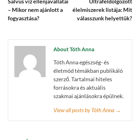
Salvus víz ellenjavallatai
Ultrafeldolgozott
– Mikor nem ajánlott a
élelmiszerek listája: Mit
fogyasztása?
válasszunk helyettük?
About Tóth Anna
Tóth Anna egészség- és
életmód témákban publikáló
szerző. Tartalmai hiteles
forrásokra és aktuális
szakmai ajánlásokra épülnek.
View all posts by Tóth Anna →