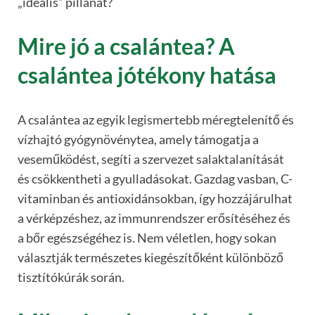
„ideális” pillanat?
Mire jó a csalántea? A
csalántea jótékony hatása
A csalántea az egyik legismertebb méregtelenítő és
vízhajtó gyógynövénytea, amely támogatja a
veseműködést, segíti a szervezet salaktalanítását
és csökkentheti a gyulladásokat. Gazdag vasban, C-
vitaminban és antioxidánsokban, így hozzájárulhat
a vérképzéshez, az immunrendszer erősítéséhez és
a bőr egészségéhez is. Nem véletlen, hogy sokan
választják természetes kiegészítőként különböző
tisztítókúrák során.