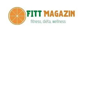
Fitt
fittness, diéta,
wellness
Maga