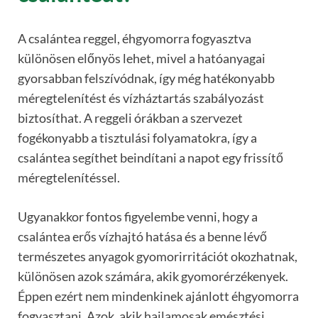
A csalántea reggel, éhgyomorra fogyasztva
különösen előnyös lehet, mivel a hatóanyagai
gyorsabban felszívódnak, így még hatékonyabb
méregtelenítést és vízháztartás szabályozást
biztosíthat. A reggeli órákban a szervezet
fogékonyabb a tisztulási folyamatokra, így a
csalántea segíthet beindítani a napot egy frissítő
méregtelenítéssel.
Ugyanakkor fontos figyelembe venni, hogy a
csalántea erős vízhajtó hatása és a benne lévő
természetes anyagok gyomorirritációt okozhatnak,
különösen azok számára, akik gyomorérzékenyek.
Éppen ezért nem mindenkinek ajánlott éhgyomorra
fogyasztani. Azok, akik hajlamosak emésztési