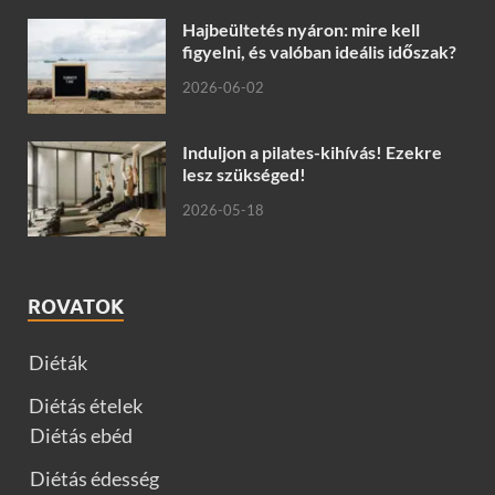
Hajbeültetés nyáron: mire kell
figyelni, és valóban ideális időszak?
2026-06-02
Induljon a pilates-kihívás! Ezekre
lesz szükséged!
2026-05-18
ROVATOK
Diéták
Diétás ételek
Diétás ebéd
Diétás édesség