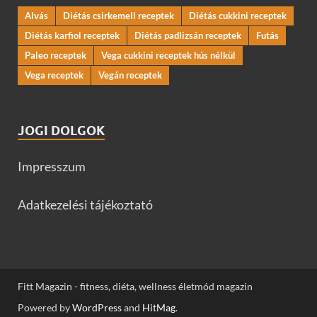
Alvás
Diétás csirkemell receptek
Diétás cukkini receptek
Diétás karfiol receptek
Diétás padlizsán receptek
Futás
Paleo receptek
Vega cukkini receptek hús nélkül
Vega receptek
Vegán receptek
JOGI DOLGOK
Impresszum
Adatkezelési tájékoztató
Fitt Magazin - fitness, diéta, wellness életmód magazin
Powered by
WordPress
and
HitMag
.