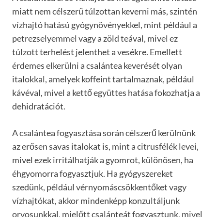
miatt nem célszerű túlzottan keverni más, szintén
vízhajtó hatású gyógynövényekkel, mint például a
petrezselyemmel vagy a zöld teával, mivel ez
túlzott terhelést jelenthet a vesékre. Emellett
érdemes elkerülni a csalántea keverését olyan
italokkal, amelyek koffeint tartalmaznak, például
kávéval, mivel a kettő együttes hatása fokozhatja a
dehidratációt.
A csalántea fogyasztása során célszerű kerülnünk
az erősen savas italokat is, mint a citrusfélék levei,
mivel ezek irritálhatják a gyomrot, különösen, ha
éhgyomorra fogyasztjuk. Ha gyógyszereket
szedünk, például vérnyomáscsökkentőket vagy
vízhajtókat, akkor mindenképp konzultáljunk
orvosunkkal, mielőtt csalánteát fogyasztunk, mivel