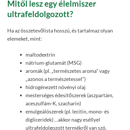
Mitől lesz egy élelmiszer
ultrafeldolgozott?
Ha az összetevőlista hosszú, és tartalmaz olyan
elemeket, mint:
maltodextrin
nátrium-glutamát (MSG)
aromák (pl. „természetes aroma” vagy
„azonos a természetessel”)
hidrogénezett növényi olaj
mesterséges édesítőszerek (aszpartám,
aceszulfám-K, szacharin)
emulgeálószerek (pl. lecitin, mono- és
digliceridek) …akkor nagy eséllyel
ultrafeldolgozott termékről van szó.