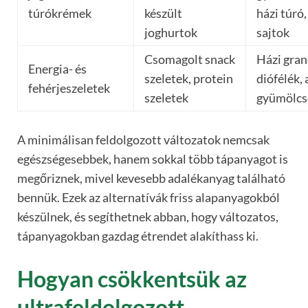
túrókrémek
készült
házi túró,
joghurtok
sajtok
Csomagolt snack
Házi gran
Energia- és
szeletek, protein
diófélék, 
fehérjeszeletek
szeletek
gyümölcs
A minimálisan feldolgozott változatok nemcsak
egészségesebbek, hanem sokkal több tápanyagot is
megőriznek, mivel kevesebb adalékanyag található
bennük. Ezek az alternatívák friss alapanyagokból
készülnek, és segíthetnek abban, hogy változatos,
tápanyagokban gazdag étrendet alakíthass ki.
Hogyan csökkentsük az
ultrafeldolgozott