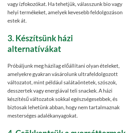
vagy ízfokozókat. Ha tehetjük, válasszunk bio vagy
helyi termékeket, amelyek kevesebb feldolgozáson
estek át.
3. Készítsünk házi
alternatívákat
Próbáljunk meg házilag előállítani olyan ételeket,
amelyekre gyakran vásárolunk ultrafeldolgozott
változatot, mint például salátaöntetek, szószok,
desszertek vagy energiával teli snackek. A házi
készítésű változatok sokkal egészségesebbek, és
biztosak lehetünk abban, hogy nem tartalmaznak
mesterséges adalékanyagokat.
4. Csökkentsük a gyorséttermek