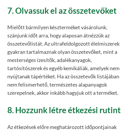
7. Olvassuk el az összetevőket
Mielőtt bármilyen készterméket vásárolunk,
szánjunk időt arra, hogy alaposan átnézzük az
összetevőlistát. Az ultrafeldolgozott élelmiszerek
gyakran tartalmaznak olyan összetevőket, mint a
mesterséges ízesítők, adalékanyagok,
tartósítószerek és egyéb kemikáliák, amelyek nem
nyújtanak tápértéket. Ha az összetevők listájában
nem felismerhető, természetes alapanyagok
szerepelnek, akkor inkább hagyjuk ott a terméket.
8. Hozzunk létre étkezési rutint
Az étkezések előre meghatározott időpontjainak