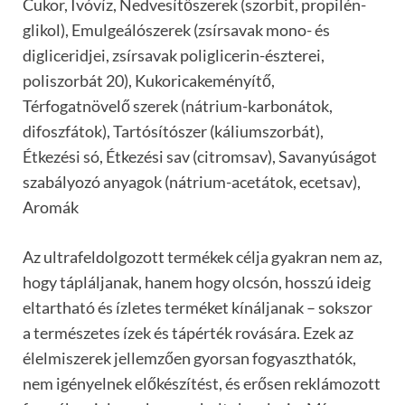
Cukor, Ivóvíz, Nedvesítőszerek (szorbit, propilén-
glikol), Emulgeálószerek (zsírsavak mono- és
digliceridjei, zsírsavak poliglicerin-észterei,
poliszorbát 20), Kukoricakeményítő,
Térfogatnövelő szerek (nátrium-karbonátok,
difoszfátok), Tartósítószer (káliumszorbát),
Étkezési só, Étkezési sav (citromsav), Savanyúságot
szabályozó anyagok (nátrium-acetátok, ecetsav),
Aromák
Az ultrafeldolgozott termékek célja gyakran nem az,
hogy tápláljanak, hanem hogy olcsón, hosszú ideig
eltartható és ízletes terméket kínáljanak – sokszor
a természetes ízek és tápérték rovására. Ezek az
élelmiszerek jellemzően gyorsan fogyaszthatók,
nem igényelnek előkészítést, és erősen reklámozott