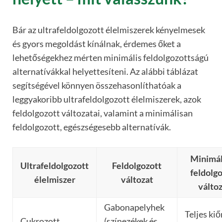
Bár az ultrafeldolgozott élelmiszerek kényelmesek
és gyors megoldást kínálnak, érdemes őket a
lehetőségekhez mérten minimális feldolgozottságú
alternatívákkal helyettesíteni. Az alábbi táblázat
segítségével könnyen összehasonlíthatóak a
leggyakoribb ultrafeldolgozott élelmiszerek, azok
feldolgozott változatai, valamint a minimálisan
feldolgozott, egészségesebb alternatívák.
Minimál
Ultrafeldolgozott
Feldolgozott
feldolg
élelmiszer
változat
válto
Gabonapelyhek
Teljes kiő
Cukrozott
(színezékek és