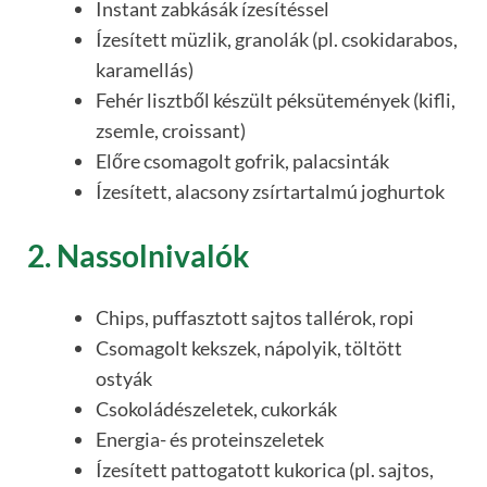
Instant zabkásák ízesítéssel
Ízesített müzlik, granolák (pl. csokidarabos,
karamellás)
Fehér lisztből készült péksütemények (kifli,
zsemle, croissant)
Előre csomagolt gofrik, palacsinták
Ízesített, alacsony zsírtartalmú joghurtok
2. Nassolnivalók
Chips, puffasztott sajtos tallérok, ropi
Csomagolt kekszek, nápolyik, töltött
ostyák
Csokoládészeletek, cukorkák
Energia- és proteinszeletek
Ízesített pattogatott kukorica (pl. sajtos,