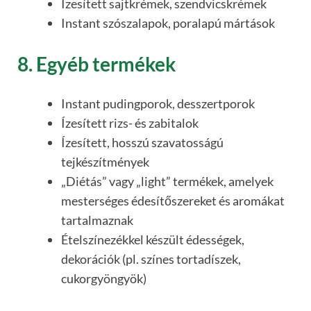
Ízesített sajtkrémek, szendvicskrémek
Instant szószalapok, poralapú mártások
8. Egyéb termékek
Instant pudingporok, desszertporok
Ízesített rizs- és zabitalok
Ízesített, hosszú szavatosságú
tejkészítmények
„Diétás” vagy „light” termékek, amelyek
mesterséges édesítőszereket és aromákat
tartalmaznak
Ételszínezékkel készült édességek,
dekorációk (pl. színes tortadíszek,
cukorgyöngyök)