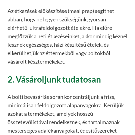
Az étkezések előkészítése (meal prep) segíthet
abban, hogy ne legyen szükségünk gyorsan
elérhető, ultrafeldolgozott ételekre. Ha előre
megfőzzük a heti étkezéseinket, akkor mindig kéznél
lesznek egészséges, házi készítésű ételek, és
elkerülhetjük az éttermekből vagy boltokból
vásárolt késztermékeket.
2. Vásároljunk tudatosan
A bolti bevásárlás során koncentráljunk a friss,
minimálisan feldolgozott alapanyagokra. Kerüljük
azokat a termékeket, amelyek hosszú
összetevőlistával rendelkeznek, és tartalmaznak
mesterséges adalékanyagokat, édesítőszereket