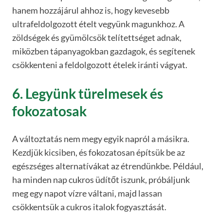
hanem hozzájárul ahhoz is, hogy kevesebb
ultrafeldolgozott ételt vegyünk magunkhoz. A
zöldségek és gyümölcsök telítettséget adnak,
miközben tápanyagokban gazdagok, és segítenek
csökkenteni a feldolgozott ételek iránti vágyat.
6. Legyünk türelmesek és
fokozatosak
A változtatás nem megy egyik napról a másikra.
Kezdjük kicsiben, és fokozatosan építsük be az
egészséges alternatívákat az étrendünkbe. Például,
ha minden nap cukros üdítőt iszunk, próbáljunk
meg egy napot vízre váltani, majd lassan
csökkentsük a cukros italok fogyasztását.