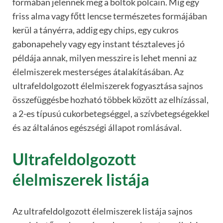
formában jelennek meg a boltok polcain. Míg egy
friss alma vagy főtt lencse természetes formájában
kerül a tányérra, addig egy chips, egy cukros
gabonapehely vagy egy instant tésztaleves jó
példája annak, milyen messzire is lehet menni az
élelmiszerek mesterséges átalakításában. Az
ultrafeldolgozott élelmiszerek fogyasztása sajnos
összefüggésbe hozható többek között az elhízással,
a 2-es típusú cukorbetegséggel, a szívbetegségekkel
és az általános egészségi állapot romlásával.
Ultrafeldolgozott
élelmiszerek listája
Az ultrafeldolgozott élelmiszerek listája sajnos