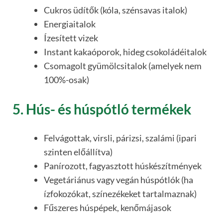
Cukros üdítők (kóla, szénsavas italok)
Energiaitalok
Ízesített vizek
Instant kakaóporok, hideg csokoládéitalok
Csomagolt gyümölcsitalok (amelyek nem
100%-osak)
5. Hús- és húspótló termékek
Felvágottak, virsli, párizsi, szalámi (ipari
szinten előállítva)
Panírozott, fagyasztott húskészítmények
Vegetáriánus vagy vegán húspótlók (ha
ízfokozókat, színezékeket tartalmaznak)
Fűszeres húspépek, kenőmájasok