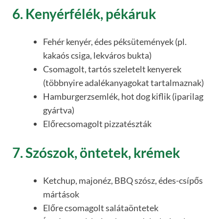
6. Kenyérfélék, pékáruk
Fehér kenyér, édes péksütemények (pl.
kakaós csiga, lekváros bukta)
Csomagolt, tartós szeletelt kenyerek
(többnyire adalékanyagokat tartalmaznak)
Hamburgerzsemlék, hot dog kiflik (iparilag
gyártva)
Előrecsomagolt pizzatészták
7. Szószok, öntetek, krémek
Ketchup, majonéz, BBQ szósz, édes-csípős
mártások
Előre csomagolt salátaöntetek