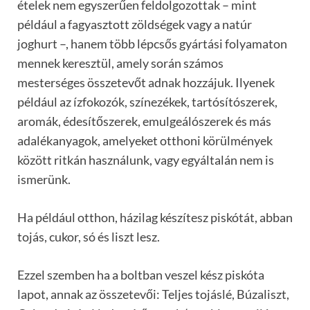
ételek nem egyszerűen feldolgozottak – mint
például a fagyasztott zöldségek vagy a natúr
joghurt –, hanem több lépcsős gyártási folyamaton
mennek keresztül, amely során számos
mesterséges összetevőt adnak hozzájuk. Ilyenek
például az ízfokozók, színezékek, tartósítószerek,
aromák, édesítőszerek, emulgeálószerek és más
adalékanyagok, amelyeket otthoni körülmények
között ritkán használunk, vagy egyáltalán nem is
ismerünk.
Ha például otthon, házilag készítesz piskótát, abban
tojás, cukor, só és liszt lesz.
Ezzel szemben ha a boltban veszel kész piskóta
lapot, annak az összetevői: Teljes tojáslé, Búzaliszt,