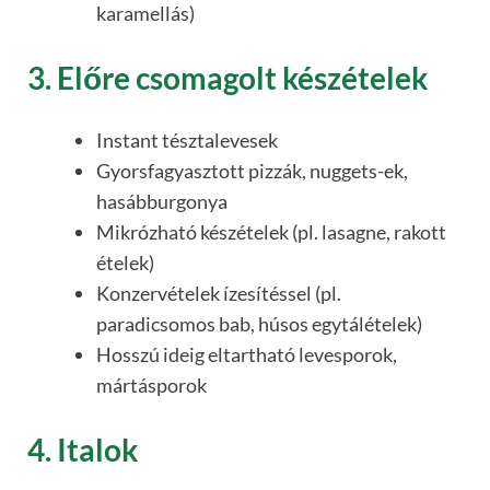
karamellás)
3. Előre csomagolt készételek
Instant tésztalevesek
Gyorsfagyasztott pizzák, nuggets-ek,
hasábburgonya
Mikrózható készételek (pl. lasagne, rakott
ételek)
Konzervételek ízesítéssel (pl.
paradicsomos bab, húsos egytálételek)
Hosszú ideig eltartható levesporok,
mártásporok
4. Italok