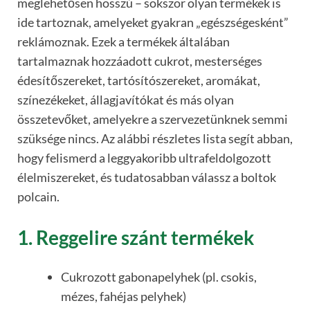
meglehetősen hosszú – sokszor olyan termékek is
ide tartoznak, amelyeket gyakran „egészségesként”
reklámoznak. Ezek a termékek általában
tartalmaznak hozzáadott cukrot, mesterséges
édesítőszereket, tartósítószereket, aromákat,
színezékeket, állagjavítókat és más olyan
összetevőket, amelyekre a szervezetünknek semmi
szüksége nincs. Az alábbi részletes lista segít abban,
hogy felismerd a leggyakoribb ultrafeldolgozott
élelmiszereket, és tudatosabban válassz a boltok
polcain.
1. Reggelire szánt termékek
Cukrozott gabonapelyhek (pl. csokis,
mézes, fahéjas pelyhek)