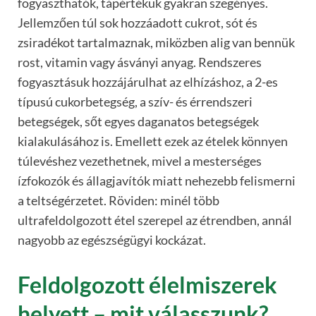
fogyaszthatók, tápértékük gyakran szegényes.
Jellemzően túl sok hozzáadott cukrot, sót és
zsiradékot tartalmaznak, miközben alig van bennük
rost, vitamin vagy ásványi anyag. Rendszeres
fogyasztásuk hozzájárulhat az elhízáshoz, a 2-es
típusú cukorbetegség, a szív- és érrendszeri
betegségek, sőt egyes daganatos betegségek
kialakulásához is. Emellett ezek az ételek könnyen
túlevéshez vezethetnek, mivel a mesterséges
ízfokozók és állagjavítók miatt nehezebb felismerni
a teltségérzetet. Röviden: minél több
ultrafeldolgozott étel szerepel az étrendben, annál
nagyobb az egészségügyi kockázat.
Feldolgozott élelmiszerek
helyett – mit válasszunk?