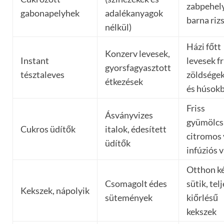
zabpehely
gabonapelyhek
adalékanyagok
barna riz
nélkül)
Házi főtt
Konzerv levesek,
Instant
levesek fr
gyorsfagyasztott
tésztaleves
zöldsége
étkezések
és húsok
Friss
Ásványvizes
gyümölcs
Cukros üdítők
italok, édesített
citromos 
üdítők
infúziós v
Otthon ké
Csomagolt édes
sütik, tel
Kekszek, nápolyik
sütemények
kiőrlésű
kekszek