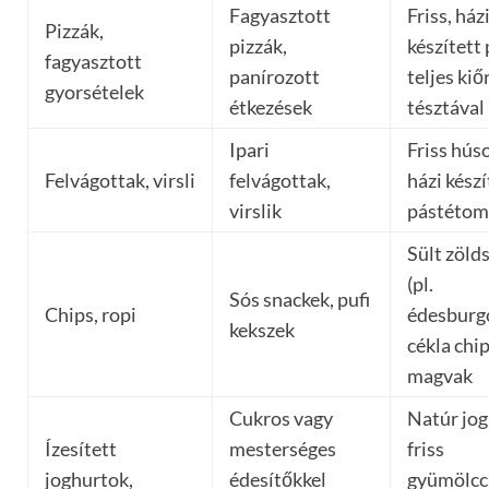
Fagyasztott
Friss, ház
Pizzák,
pizzák,
készített 
fagyasztott
panírozott
teljes kiő
gyorsételek
étkezések
tésztával
Ipari
Friss hús
Felvágottak, virsli
felvágottak,
házi kész
virslik
pástéto
Sült zöld
(pl.
Sós snackek, pufi
Chips, ropi
édesburg
kekszek
cékla chip
magvak
Cukros vagy
Natúr jog
Ízesített
mesterséges
friss
joghurtok,
édesítőkkel
gyümölccs