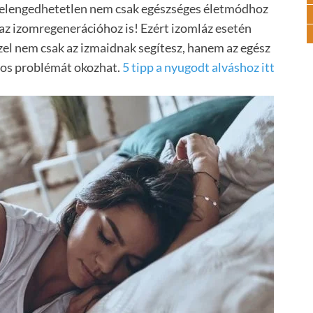
 elengedhetetlen nem csak egészséges életmódhoz
 az izomregenerációhoz is! Ezért izomláz esetén
Ezzel nem csak az izmaidnak segítesz, hanem az egész
mos problémát okozhat.
5 tipp a nyugodt alváshoz itt