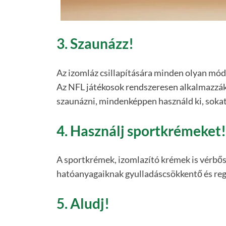
3. Szaunázz!
Az izomláz csillapítására minden olyan módsz
Az NFL játékosok rendszeresen alkalmazzák
szaunázni, mindenképpen használd ki, sokat 
4. Használj sportkrémeket!
A sportkrémek, izomlazító krémek is vérbő
hatóanyagaiknak gyulladáscsökkentő és rege
5. Aludj!