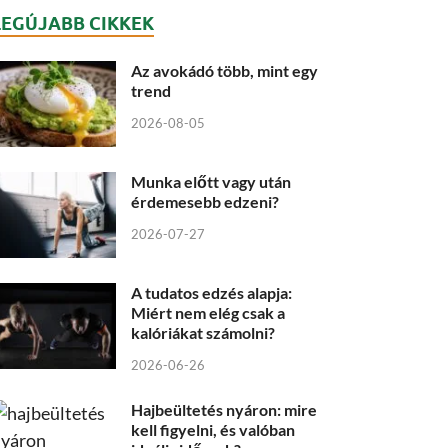
LEGÚJABB CIKKEK
Az avokádó több, mint egy
trend
2026-08-05
Munka előtt vagy után
érdemesebb edzeni?
2026-07-27
A tudatos edzés alapja:
Miért nem elég csak a
kalóriákat számolni?
2026-06-26
Hajbeültetés nyáron: mire
kell figyelni, és valóban