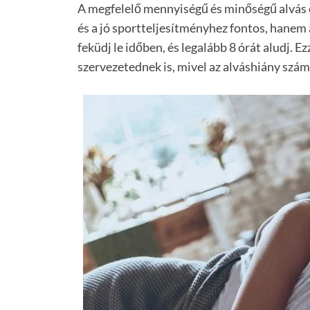
A megfelelő mennyiségű és minőségű alvás
és a jó sportteljesítményhez fontos, hanem
feküdj le időben, és legalább 8 órát aludj. 
szervezetednek is, mivel az alváshiány szá