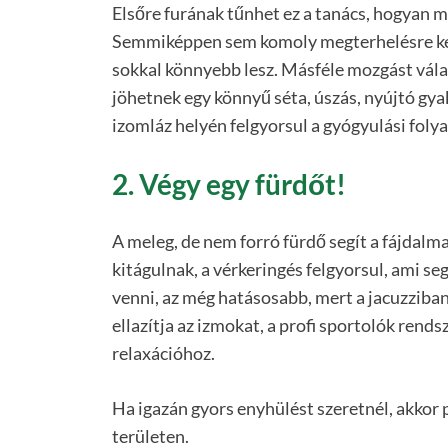
Elsőre furának tűnhet ez a tanács, hogyan 
Semmiképpen sem komoly megterhelésre kell
sokkal könnyebb lesz. Másféle mozgást válas
jöhetnek egy könnyű séta, úszás, nyújtó gyak
izomláz helyén felgyorsul a gyógyulási foly
2. Végy egy fürdőt!
A meleg, de nem forró fürdő segít a fájdalm
kitágulnak, a vérkeringés felgyorsul, ami s
venni, az még hatásosabb, mert a jacuzziban 
ellazítja az izmokat, a profi sportolók rend
relaxációhoz.
Ha igazán gyors enyhülést szeretnél, akkor 
területen.