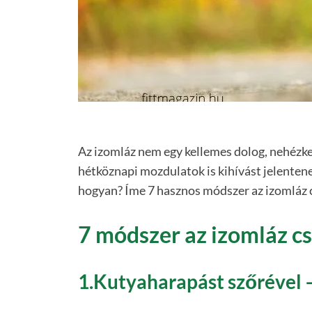
Az izomláz nem egy kellemes dolog, nehézke
hétköznapi mozdulatok is kihívást jelentene
hogyan? Íme 7 hasznos módszer az izomláz c
7 módszer az izomláz cs
1.Kutyaharapást szőrével 