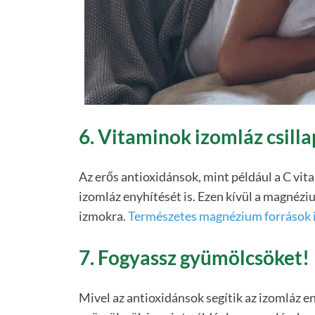
6. Vitaminok izomláz csill
Az erős antioxidánsok, mint például a C vita
izomláz enyhítését is. Ezen kívül a magnéziu
izmokra.
Természetes magnézium források i
7. Fogyassz gyümölcsöket!
Mivel az antioxidánsok segítik az izomláz e