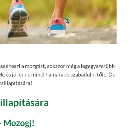
ssé teszi a mozgást, sokszor még a legegyszerűbb
k, és jó lenne minél hamarabb szabadulni tőle. De
sillapítására!
illapítására
– Mozogj!