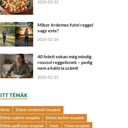
2026-03-02
Mikor érdemes futni reggel
vagy este?
2026-02-26
40 felett sokan még mindig
rosszul reggeliznek – pedig
nem a kalória számít
2026-02-25
FITT TÉMÁK
Alvás
Diétás csirkemell receptek
Diétás cukkini receptek
Diétás karfiol receptek
Diétás padlizsán receptek
Futás
Paleo receptek