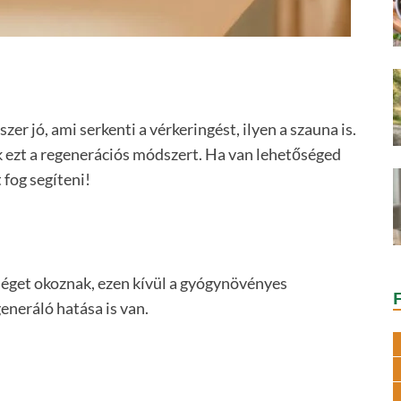
er jó, ami serkenti a vérkeringést, ilyen a szauna is.
 ezt a regenerációs módszert. Ha van lehetőséged
fog segíteni!
séget okoznak, ezen kívül a gyógynövényes
neráló hatása is van.