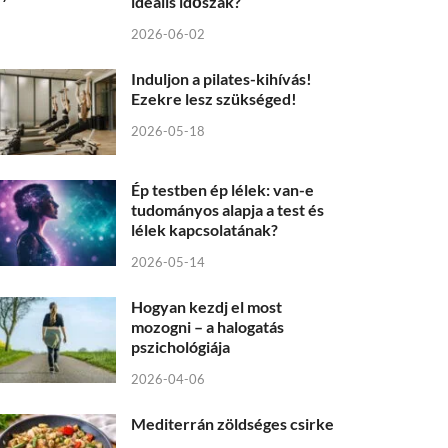
ideális időszak?
2026-06-02
Induljon a pilates-kihívás!
Ezekre lesz szükséged!
2026-05-18
Ép testben ép lélek: van-e
tudományos alapja a test és
lélek kapcsolatának?
2026-05-14
Hogyan kezdj el most
mozogni – a halogatás
pszichológiája
2026-04-06
Mediterrán zöldséges csirke