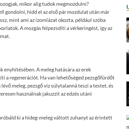
mozogjak, mikor alig tudok megmozdulni?
 gondolni, hidd el az első pár mozdulat után már
sz, mint ami az izomlázat okozta, például szóba
orlatok. A mozgás felpezsdíti a vérkeringést, így az
amat.
ak enyhítésében. A meleg hatására az erek
egíti a regenerációt. Ha van lehetőséged pezsgőfürdőt
lévő meleg, pezsgő víz súlytalanná teszi a testet, és
szeresen használnak jakuzzit az edzés utáni
próbáld ki a hideg-meleg váltott zuhanyt az érintett