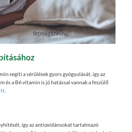
apításához
min segíti a sérülések gyors gyógyulását, így az
m és a B6 vitamin is jó hatással vannak a feszülő
tt
.
nyhítését, így az antioxidánsokat tartalmazó