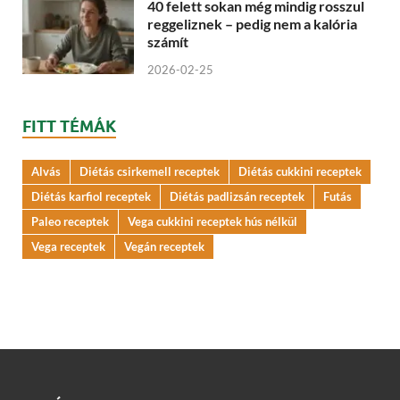
40 felett sokan még mindig rosszul
reggeliznek – pedig nem a kalória
számít
2026-02-25
FITT TÉMÁK
Alvás
Diétás csirkemell receptek
Diétás cukkini receptek
Diétás karfiol receptek
Diétás padlizsán receptek
Futás
Paleo receptek
Vega cukkini receptek hús nélkül
Vega receptek
Vegán receptek