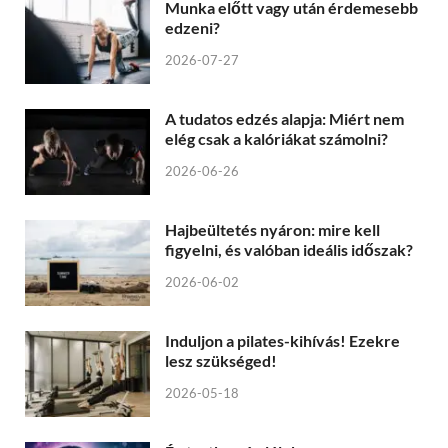
Munka előtt vagy után érdemesebb
edzeni?
2026-07-27
A tudatos edzés alapja: Miért nem
elég csak a kalóriákat számolni?
2026-06-26
Hajbeültetés nyáron: mire kell
figyelni, és valóban ideális időszak?
2026-06-02
Induljon a pilates-kihívás! Ezekre
lesz szükséged!
2026-05-18