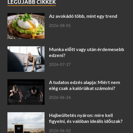
LEGÚJABB CIKKEK
Az avokádó több, mint egy trend
2026-08-05
Munka előtt vagy után érdemesebb
edzeni?
2026-07-27
A tudatos edzés alapja: Miért nem
elég csak a kalóriákat számolni?
2026-06-26
Hajbeültetés nyáron: mire kell
figyelni, és valóban ideális időszak?
2026-06-02