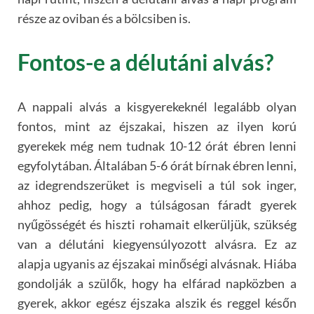
része az oviban és a bölcsiben is.
Fontos-e a délutáni alvás?
A nappali alvás a kisgyerekeknél legalább olyan
fontos, mint az éjszakai, hiszen az ilyen korú
gyerekek még nem tudnak 10-12 órát ébren lenni
egyfolytában. Általában 5-6 órát bírnak ébren lenni,
az idegrendszerüket is megviseli a túl sok inger,
ahhoz pedig, hogy a túlságosan fáradt gyerek
nyűgösségét és hiszti rohamait elkerüljük, szükség
van a délutáni kiegyensúlyozott alvásra. Ez az
alapja ugyanis az éjszakai minőségi alvásnak. Hiába
gondolják a szülők, hogy ha elfárad napközben a
gyerek, akkor egész éjszaka alszik és reggel későn