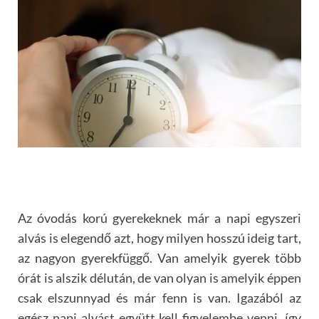
Az óvodás korú gyerekeknek már a napi egyszeri
alvás is elegendő azt, hogy milyen hosszú ideig tart,
az nagyon gyerekfüggő. Van amelyik gyerek több
órát is alszik délután, de van olyan is amelyik éppen
csak elszunnyad és már fenn is van. Igazából az
egész napi alvást együtt kell figyelembe venni, így