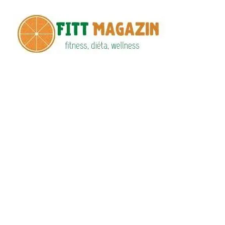
Fitt
fittness, diéta,
wellness
Maga