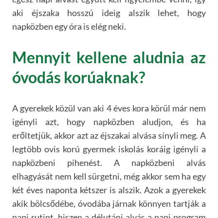
aki éjszaka hosszú ideig alszik lehet, hogy
napközben egy óra is elég neki.
Mennyit kellene aludnia az
óvodás korúaknak?
A gyerekek közül van aki 4 éves kora körül már nem
igényli azt, hogy napközben aludjon, és ha
erőltetjük, akkor azt az éjszakai alvása sínyli meg. A
legtöbb ovis korú gyermek iskolás koráig igényli a
napközbeni pihenést. A napközbeni alvás
elhagyását nem kell sürgetni, még akkor sem ha egy
két éves naponta kétszer is alszik. Azok a gyerekek
akik bölcsődébe, óvodába járnak könnyen tartják a
napi rutint, hiszen a délutáni alvás a napi program