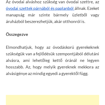
Az óvodai alváshoz szükség van óvodai szettre, az
óvodai szettek párnából és paplanból
állnak. Ezeket
manapság már szinte bármely üzletből vagy
áruházból beszerezhetjük, akár otthonról is.
Összegezve
Elmondhatjuk, hogy az óvodáskorú gyerekeknek
szükségük van a fejlődésük szempontjából délutáni
alvásra, ami lehetőleg kettő óránál ne legyen
hosszabb. Az, hogy melyik gyereknek mekkora az
alvásigénye az mindig egyedi a gyerektől függ.