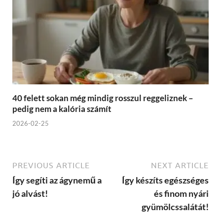
40 felett sokan még mindig rosszul reggeliznek –
pedig nem a kalória számít
2026-02-25
PREVIOUS ARTICLE
NEXT ARTICLE
Így segíti az ágynemű a
Így készíts egészséges
jó alvást!
és finom nyári
gyümölcssalátát!