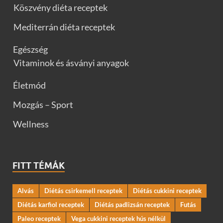
Köszvény diéta receptek
Mediterrán diéta receptek
Egészség
Vitaminok és ásványi anyagok
Életmód
Mozgás – Sport
Wellness
FITT TÉMÁK
Alvás
Diétás csirkemell receptek
Diétás cukkini receptek
Diétás karfiol receptek
Diétás padlizsán receptek
Futás
Paleo receptek
Vega cukkini receptek hús nélkül